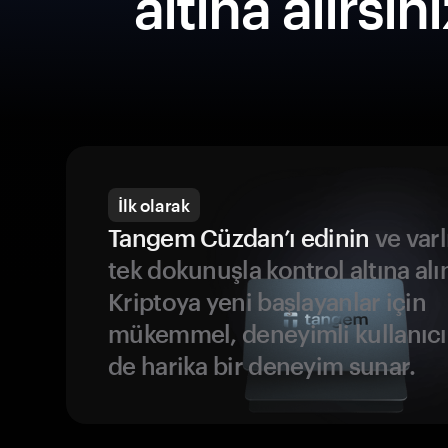
altına alırsın
İlk olarak
Tangem Cüzdan’ı edinin
ve varl
tek dokunuşla kontrol altına alı
Kriptoya yeni başlayanlar için
mükemmel, deneyimli kullanıcıl
de harika bir deneyim sunar.