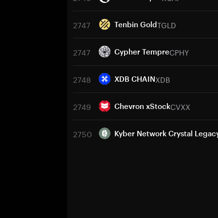
2747
TGLD
Tenbin Gold
2747
CPHY
Cypher Tempre
2748
XDB
XDB CHAIN
2749
CVXX
Chevron xStock
2750
Kyber Network Crystal Legac