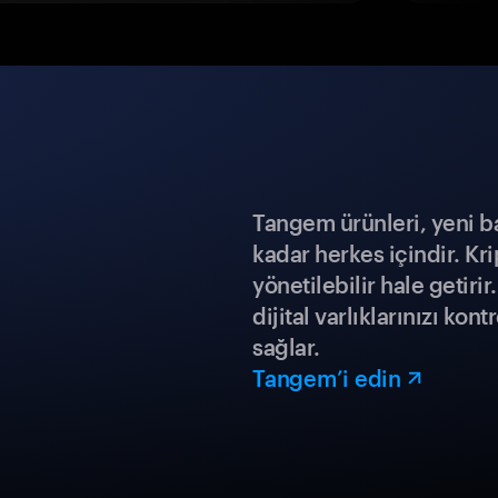
Tangem ürünleri, yeni b
kadar herkes içindir. Kr
yönetilebilir hale getiri
dijital varlıklarınızı ko
sağlar.
Tangem’i edin