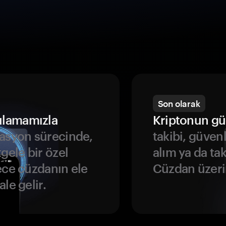
Son olarak
ulamamızla
Kriptonun gü
asyon sürecinde,
takibi, güven
gele bir özel
alım ya da ta
ece cüzdanın ele
Cüzdan üzeri
le gelir.