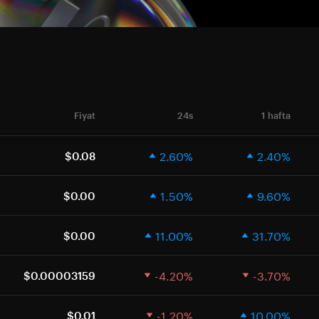
Fiyat
24s
1 hafta
2.60%
2.40%
$0.08
1.50%
9.60%
$0.00
11.00%
31.70%
$0.00
-4.20%
-3.70%
$0.00003159
-1.20%
10.00%
$0.01