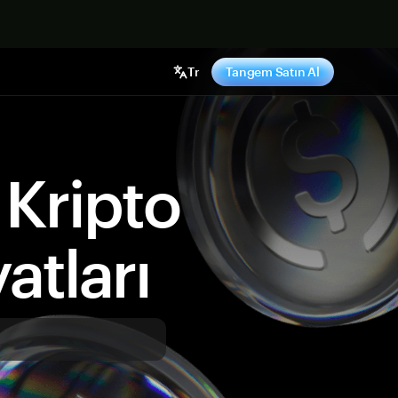
ş yap
Tr
Tangem Satın Al
Kripto
atları