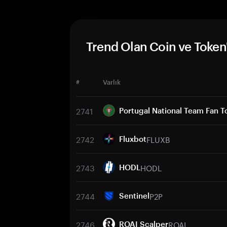
Trend Olan Coin ve Token'
#
Varlık
2741
Portugal National Team Fan T
2742
FLUXB
Fluxbot
2743
HODL
HODL
2744
P2P
Sentinel
2746
ROAI
ROAI Scalper