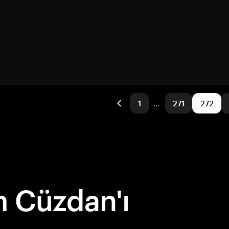
1
…
271
272
 Cüzdan'ı