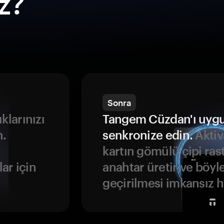
ız?
Sonra
ıklarınızı
Tangem Cüzdan'ı uyg
n.
senkronize edin.
Aktiv
kartın gömülü çipi rast
ar için
anahtar üretir ve böyl
geçirilmesi imkansız ha