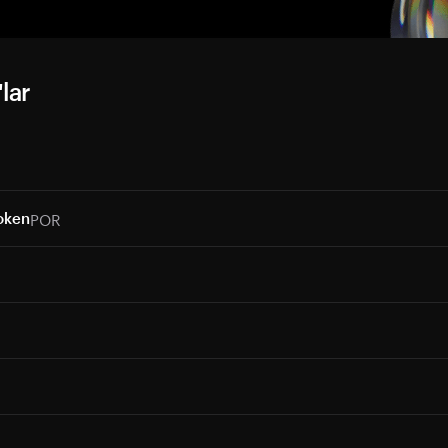
lar
POR
oken