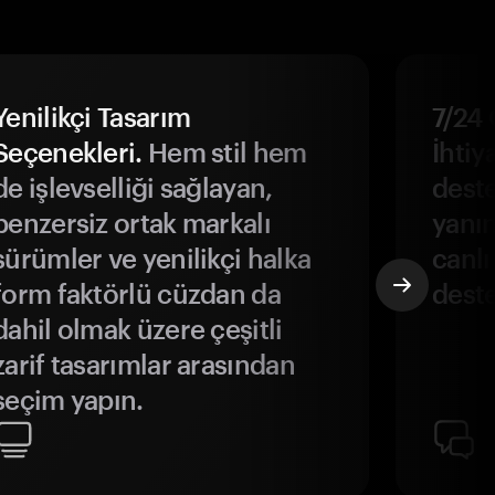
Yenilikçi Tasarım
7/24 
Seçenekleri.
Hem stil hem
İhtiya
de işlevselliği sağlayan,
deste
benzersiz ortak markalı
yanın
sürümler ve yenilikçi halka
canlı
form faktörlü cüzdan da
deste
dahil olmak üzere çeşitli
zarif tasarımlar arasından
seçim yapın.