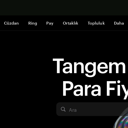
Şimdi alışveri
Cüzdan
Ring
Pay
Ortaklık
Topluluk
Daha
Tangem 
Para Fiy
Ara