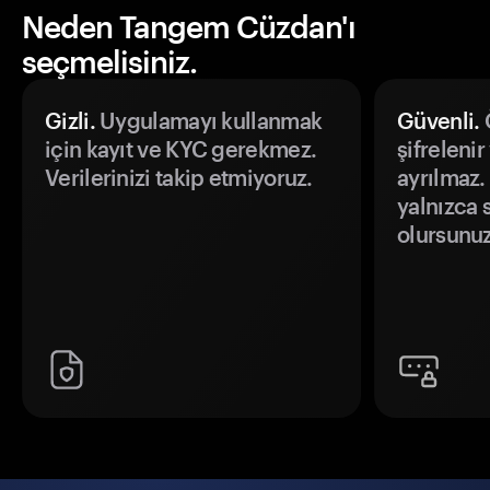
Neden Tangem Cüzdan'ı
seçmelisiniz.
Gizli.
Uygulamayı kullanmak
Güvenli.
Ö
için kayıt ve KYC gerekmez.
şifrelenir
Verilerinizi takip etmiyoruz.
ayrılmaz.
yalnızca s
olursunuz