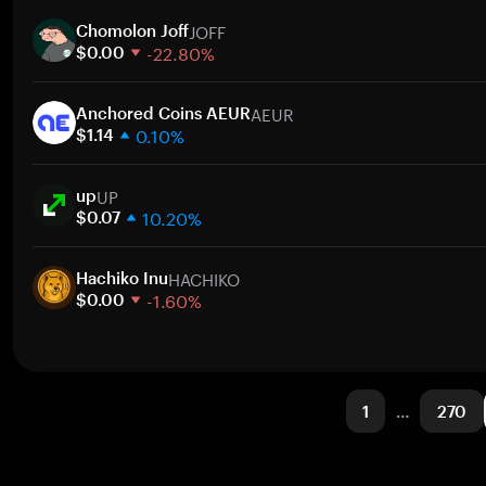
1 hafta
JOFF
30 gün
Chomolon Joff
-22.80%
Piyasa değeri
$0.00
1 hafta
AEUR
30 gün
Anchored Coins AEUR
0.10%
Piyasa değeri
$1.14
1 hafta
UP
30 gün
up
10.20%
Piyasa değeri
$0.07
1 hafta
HACHIKO
30 gün
Hachiko Inu
-1.60%
Piyasa değeri
$0.00
1 hafta
30 gün
Piyasa değeri
1
…
270