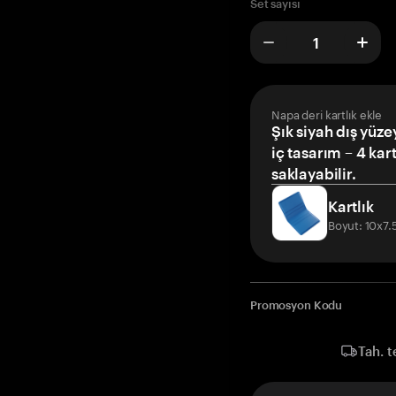
Set sayısı
Napa deri kartlık ekle
Şık siyah dış yüze
iç tasarım – 4 kar
saklayabilir.
Kartlık
Boyut: 10x7
Promosyon Kodu
Tah. t