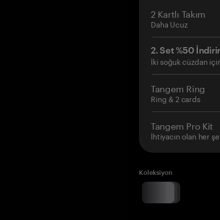
2 Kartlı Takım
Daha Ucuz
2. Set %50 İndiri
İki soğuk cüzdan içi
Tangem Ring
Ring & 2 cards
Tangem Pro Kit
İhtiyacın olan her şe
Koleksiyon