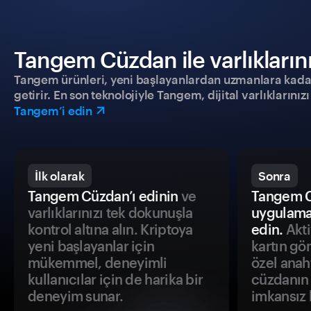
Tangem Cüzdan ile varlıklarınız
Tangem ürünleri, yeni başlayanlardan uzmanlara kadar h
getirir. En son teknolojiyle Tangem, dijital varlıklarını
Tangem’i edin
İlk olarak
Sonra
Tangem Cüzdan’ı edinin
ve
Tangem C
varlıklarınızı tek dokunuşla
uygulama
kontrol altına alın. Kriptoya
edin.
Akti
yeni başlayanlar için
kartın gö
mükemmel, deneyimli
özel anah
kullanıcılar için de harika bir
cüzdanın 
deneyim sunar.
imkansız h