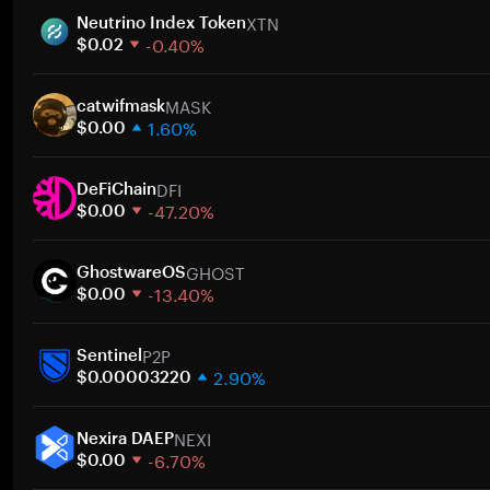
XTN
Neutrino Index Token
-0.40%
$0.02
1 hafta
MASK
30 gün
catwifmask
1.60%
Piyasa değeri
$0.00
1 hafta
DFI
30 gün
DeFiChain
-47.20%
Piyasa değeri
$0.00
1 hafta
GHOST
30 gün
GhostwareOS
-13.40%
Piyasa değeri
$0.00
1 hafta
P2P
30 gün
Sentinel
2.90%
Piyasa değeri
$0.00003220
1 hafta
NEXI
30 gün
Nexira DAEP
-6.70%
Piyasa değeri
$0.00