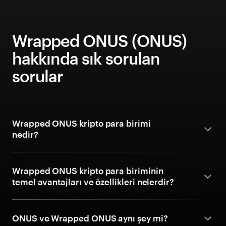
Wrapped ONUS (ONUS)
hakkında sık sorulan
sorular
Wrapped ONUS kripto para birimi
nedir?
Wrapped ONUS kripto para biriminin
temel avantajları ve özellikleri nelerdir?
ONUS ve Wrapped ONUS aynı şey mi?