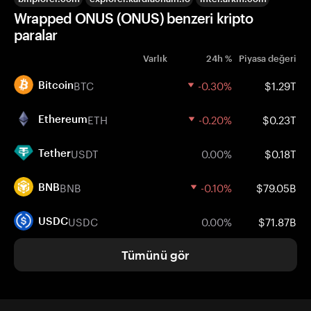
Wrapped ONUS (ONUS) benzeri kripto
paralar
Varlık
24h %
Piyasa değeri
BTC
-0.30%
$1.29T
Bitcoin
ETH
-0.20%
$0.23T
Ethereum
USDT
0.00%
$0.18T
Tether
BNB
-0.10%
$79.05B
BNB
USDC
0.00%
$71.87B
USDC
Tümünü gör