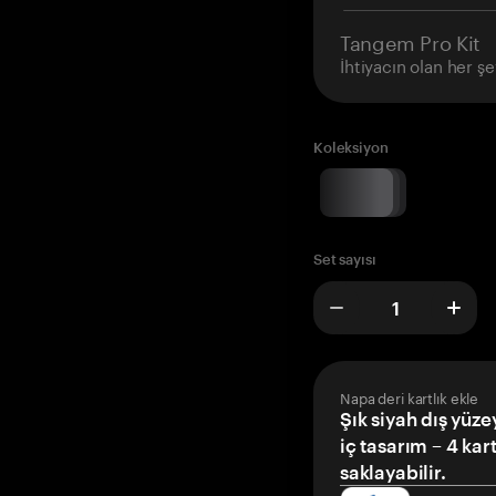
Tangem Pro Kit
İhtiyacın olan her şe
Koleksiyon
Set sayısı
Napa deri kartlık ekle
Şık siyah dış yüze
iç tasarım – 4 kar
saklayabilir.