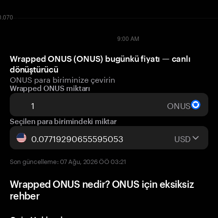
Wrapped ONUS (ONUS) bugünkü fiyatı — canlı
dönüştürücü
ONUS para biriminize çevirin
Wrapped ONUS miktarı
ONUS
Seçilen para birimindeki miktar
USD
Son güncelleme: 07 Ağu, 2026 ÖÖ 03:21
Wrapped ONUS nedir? ONUS için eksiksiz
rehber