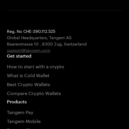
Reg. No CHE-390.112.525
Global Headquarters, Tangem AG
Baarerstrasse 10
,
6300 Zug
,
Switzerland
support@tangem.com
Get started
How to start with a crypto
What is Cold Wallet
Best Crypto Wallets
Compare Crypto Wallets
Products
Tangem Pay
Tangem Mobile