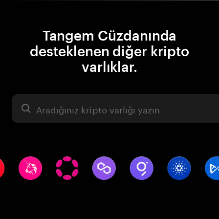
Tangem Cüzdanında
desteklenen diğer kripto
varlıklar.
Varlık