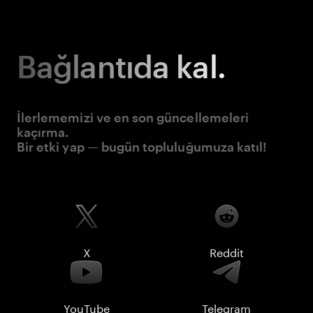
Bağlantıda kal.
İlerlememizi ve en son güncellemeleri
kaçırma.
Bir etki yap — bugün topluluğumuza katıl!
X
Reddit
YouTube
Telegram