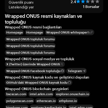
Güvenlik puanı
2.4
Listelendiği yer
1
Borsalar
Wrapped ONUS resmi kaynakları ve
topluluğu
Wrapped ONUS resmi bağlantıları
Homepage
Homepage
Wrapped ONUS whitepaper’ı
Wrapped ONUS topluluk forumu
Wrapped ONUS topluluk forumu
Wrapped ONUS topluluk forumu
Wrapped ONUS sosyal medya ve topluluk
X (Twitter) üzerinde Wrapped ONUS
Wrapped ONUS Facebook topluluğu
Telegram
Wrapped ONUS kaynak kodu ve geliştirici depoları
GitHub’daki Wrapped ONUS kaynak kodu
Wrapped ONUS blockchain gezginleri
bscscan.com
intel.arkm.com
explorer.onuschain.io
polygonscan.com
etherscan.io
ethplorer.io
binplorer.com
explorer.kardiachain.io
intel.arkm.com