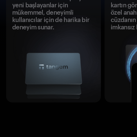
yeni başlayanlar için
kartın gö
mükemmel, deneyimli
özel anah
kullanıcılar için de harika bir
cüzdanın 
deneyim sunar.
imkansız h