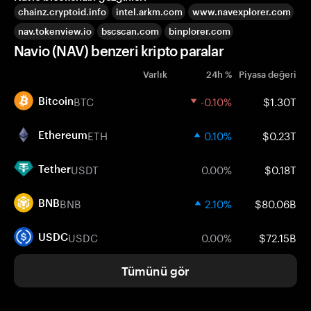
chainz.cryptoid.info
intel.arkm.com
www.navexplorer.com
nav.tokenview.io
bscscan.com
binplorer.com
Navio (NAV) benzeri kripto paralar
Varlık
24h %
Piyasa değeri
BTC
-0.10%
$1.30T
Bitcoin
ETH
0.10%
$0.23T
Ethereum
USDT
0.00%
$0.18T
Tether
BNB
2.10%
$80.06B
BNB
USDC
0.00%
$72.15B
USDC
Tümünü gör