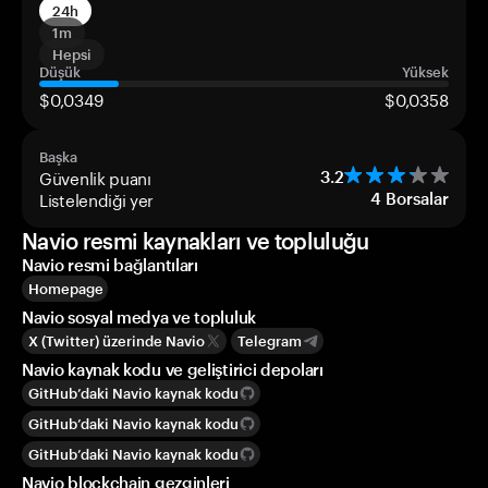
24h
1m
Hepsi
Düşük
Yüksek
$0,0349
$0,0358
Başka
Güvenlik puanı
3.2
Listelendiği yer
4
Borsalar
Navio resmi kaynakları ve topluluğu
Navio resmi bağlantıları
Homepage
Navio sosyal medya ve topluluk
X (Twitter) üzerinde Navio
Telegram
Navio kaynak kodu ve geliştirici depoları
GitHub’daki Navio kaynak kodu
GitHub’daki Navio kaynak kodu
GitHub’daki Navio kaynak kodu
Navio blockchain gezginleri