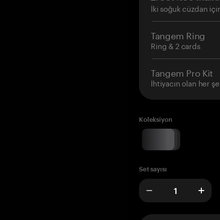
İki soğuk cüzdan içi
Tangem Ring
Ring & 2 cards
Tangem Pro Kit
İhtiyacın olan her şe
Koleksiyon
Set sayısı