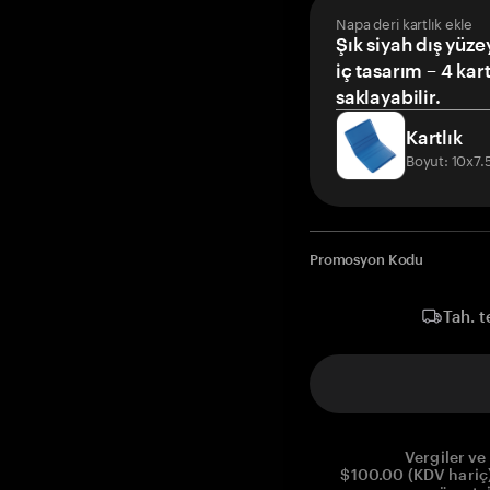
Napa deri kartlık ekle
Şık siyah dış yüze
iç tasarım – 4 kar
saklayabilir.
Kartlık
Boyut: 10x7
Promosyon Kodu
Tah. t
Vergiler ve 
$100.00 (KDV hariç)