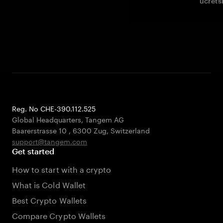
ücrets
Reg. No CHE-390.112.525
Global Headquarters, Tangem AG
Baarerstrasse 10
,
6300 Zug
,
Switzerland
support@tangem.com
Get started
How to start with a crypto
What is Cold Wallet
Best Crypto Wallets
Compare Crypto Wallets