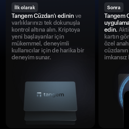
İlk olarak
Sonra
Tangem Cüzdan’ı edinin
ve
Tangem C
varlıklarınızı tek dokunuşla
uygulama
kontrol altına alın. Kriptoya
edin.
Akti
yeni başlayanlar için
kartın gö
mükemmel, deneyimli
özel anah
kullanıcılar için de harika bir
cüzdanın 
deneyim sunar.
imkansız h