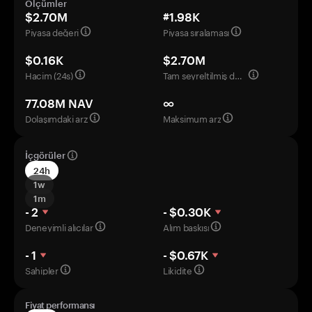
Ölçümler
$2.70M
#1.98K
Piyasa değeri
Piyasa sıralaması
$0.16K
$2.70M
Hacim (24s)
Tam seyreltilmiş değerleme
77.08M NAV
∞
Dolaşımdaki arz
Maksimum arz
İçgörüler
24h
1w
1m
- 2
- $0.30K
Deneyimli alıcılar
Alım baskısı
- 1
- $0.67K
Sahipler
Likidite
Fiyat performansı