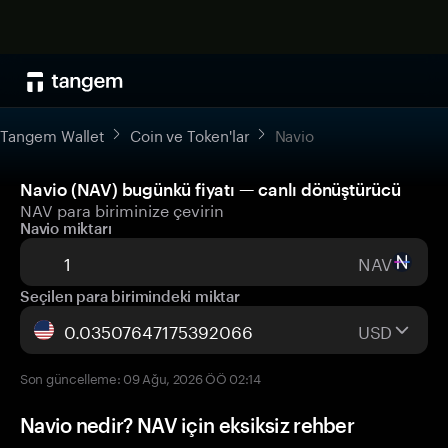
Tangem Wallet
Coin ve Token'lar
Navio
Navio (NAV) bugünkü fiyatı — canlı dönüştürücü
NAV para biriminize çevirin
Navio miktarı
NAV
Seçilen para birimindeki miktar
USD
Son güncelleme: 09 Ağu, 2026 ÖÖ 02:14
Navio nedir? NAV için eksiksiz rehber