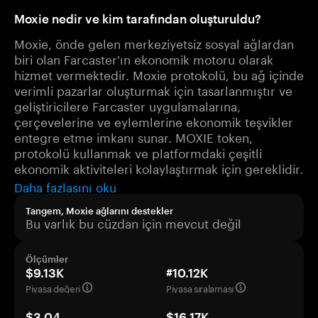
Moxie nedir ve kim tarafından oluşturuldu?
Moxie, önde gelen merkeziyetsiz sosyal ağlardan
biri olan Farcaster'ın ekonomik motoru olarak
hizmet vermektedir. Moxie protokolü, bu ağ içinde
verimli pazarlar oluşturmak için tasarlanmıştır ve
geliştiricilere Farcaster uygulamalarına,
çerçevelerine ve eylemlerine ekonomik teşvikler
entegre etme imkanı sunar. MOXIE token,
protokolü kullanmak ve platformdaki çeşitli
ekonomik aktiviteleri kolaylaştırmak için gereklidir.
Daha fazlasını oku
Tangem, Moxie ağlarını destekler
Bu varlık bu cüzdan için mevcut değil
Ölçümler
$9.13K
#10.12K
Piyasa değeri
Piyasa sıralaması
$3.04
$16.17K