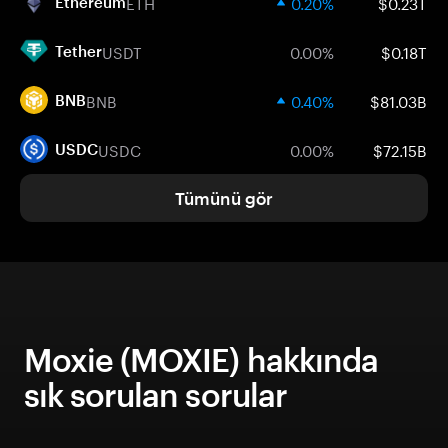
ETH
0.20%
$0.23T
Ethereum
USDT
0.00%
$0.18T
Tether
BNB
0.40%
$81.03B
BNB
USDC
0.00%
$72.15B
USDC
Tümünü gör
Moxie (MOXIE) hakkında
sık sorulan sorular