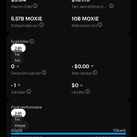
Hacim (24s)
Tam seyreltilmiş değerleme
5.57B MOXIE
10B MOXIE
Dolaşımdaki arz
Maksimum arz
İçgörüler
24h
1w
1m
0
- $0.00
Deneyimli alıcılar
Alım baskısı
- 1
$0
Sahipler
Likidite
Fiyat performansı
24h
1m
Hepsi
Düşük
Yüksek