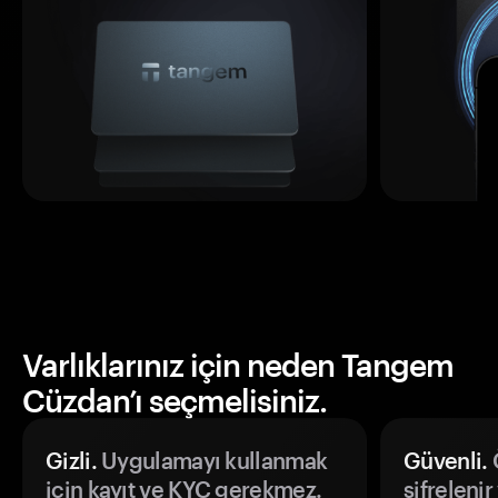
Varlıklarınız için neden Tangem
Cüzdan’ı seçmelisiniz.
Gizli.
Uygulamayı kullanmak
Güvenli.
Ö
için kayıt ve KYC gerekmez.
şifrelenir