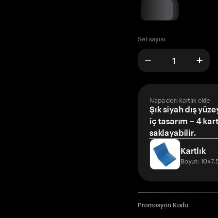
Set sayısı
Napa deri kartlık ekle
Şık siyah dış yüze
iç tasarım – 4 kar
saklayabilir.
Kartlık
Boyut: 10x7
Promosyon Kodu