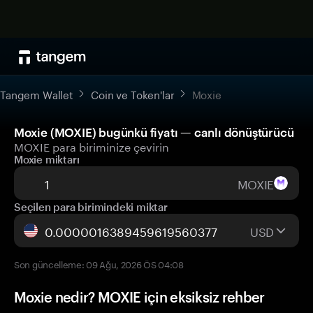
Tangem Wallet
Coin ve Token'lar
Moxie
Moxie (MOXIE) bugünkü fiyatı — canlı dönüştürücü
MOXIE para biriminize çevirin
Moxie miktarı
MOXIE
Seçilen para birimindeki miktar
USD
Son güncelleme: 09 Ağu, 2026 ÖS 04:08
Moxie nedir? MOXIE için eksiksiz rehber