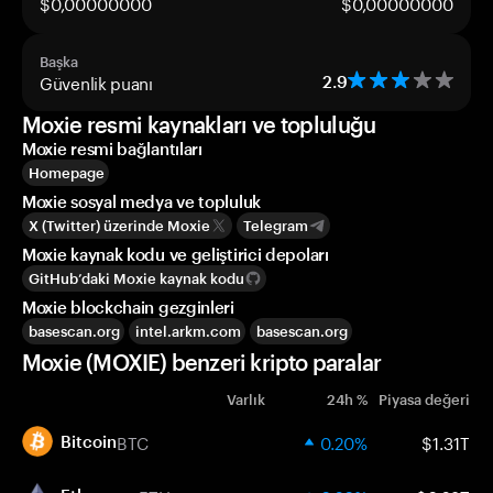
$0,00000000
$0,00000000
Başka
Güvenlik puanı
2.9
Moxie resmi kaynakları ve topluluğu
Moxie resmi bağlantıları
Homepage
Moxie sosyal medya ve topluluk
X (Twitter) üzerinde Moxie
Telegram
Moxie kaynak kodu ve geliştirici depoları
GitHub’daki Moxie kaynak kodu
Moxie blockchain gezginleri
basescan.org
intel.arkm.com
basescan.org
Moxie (MOXIE) benzeri kripto paralar
Varlık
24h %
Piyasa değeri
BTC
0.20%
$1.31T
Bitcoin