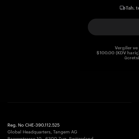
Tah. t
Vergiler ve 
$100.00 (KDV hariç)
ücrets
Reg. No CHE-390.112.525
Global Headquarters, Tangem AG
Baarerstrasse 10
,
6300 Zug
,
Switzerland