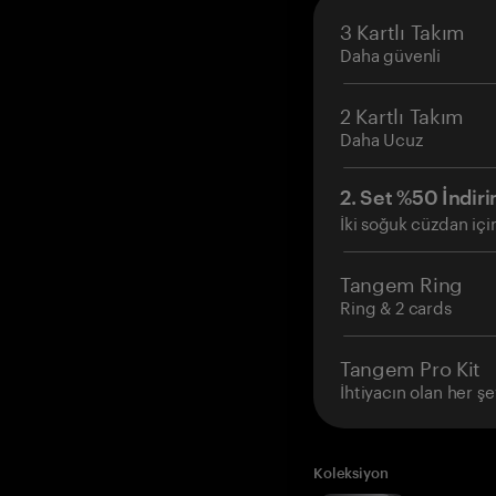
3 Kartlı Takım
Daha güvenli
2 Kartlı Takım
Daha Ucuz
2. Set %50 İndiri
İki soğuk cüzdan içi
Tangem Ring
Ring & 2 cards
Tangem Pro Kit
İhtiyacın olan her şe
Koleksiyon