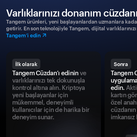
Varlıklarınızı donanım cüzdanıy
Tangem ürünleri, yeni başlayanlardan uzmanlara kadar h
getirir. En son teknolojiyle Tangem, dijital varlıklarını
Tangem’i edin
İlk olarak
Sonra
Tangem Cüzdan’ı edinin
ve
Tangem C
varlıklarınızı tek dokunuşla
uygulama
kontrol altına alın. Kriptoya
edin.
Akti
yeni başlayanlar için
kartın gö
mükemmel, deneyimli
özel anah
kullanıcılar için de harika bir
cüzdanın 
deneyim sunar.
imkansız h