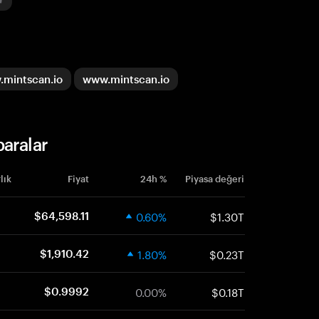
mintscan.io
www.mintscan.io
aralar
lık
Fiyat
24h %
Piyasa değeri
0.60%
$1.30T
$64,598.11
1.80%
$0.23T
$1,910.42
0.00%
$0.18T
$0.9992