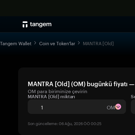
Tangem Wallet
Coin ve Token'lar
MANTRA [Old]
MANTRA [Old] (OM) bugünkü fiyatı —
OM para biriminize çevirin
MANTRA [Old] miktarı
S
OM
Son güncelleme: 06 Ağu, 2026 ÖÖ 00:25