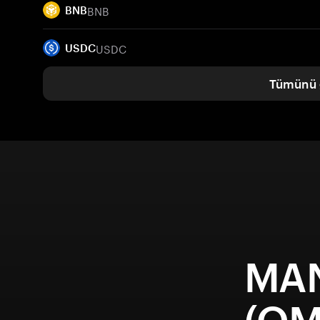
BNB
BNB
USDC
USDC
Tümünü 
MAN