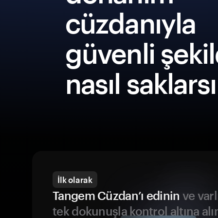
cüzdanıyla
güvenli şeki
nasıl saklars
İlk olarak
Tangem Cüzdan’ı edinin
ve varl
tek dokunuşla kontrol altına alı