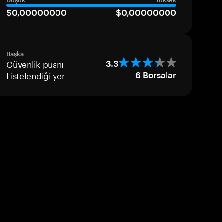
Düşük
Yüksek
$0,00000000
$0,00000000
Başka
Güvenlik puanı
3.3
Listelendiği yer
6
Borsalar