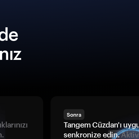
lde
ınız
Sonra
ıklarınızı
Tangem Cüzdan'ı uyg
n.
senkronize edin.
Aktiv