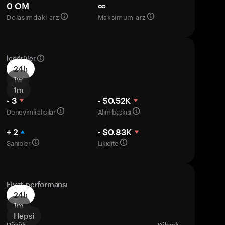
0 OM
∞
Dolaşımdaki arz
Maksimum arz
İçgörüler
24h
1w
1m
- 3
- $0.52K
Deneyimli alıcılar
Alım baskısı
+ 2
- $0.83K
Sahipler
Likidite
Fiyat performansı
24h
1m
Hepsi