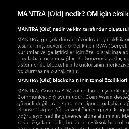
MANTRA [Old] nedir? OM için eksik
MANTRA [Old] nedir ve kim tarafından oluşturu
MANTRA, gerçek dünya düzenleyici gereklilikle
tasarlanmış, güvenlik öncelikli bir RWA (Gerçek 
Kurumlar ve geliştiriciler için özel olarak inşa edi
blockchain ortamı sağlar. Bu benzersiz yaklaşı
sistemler ile blockchain teknolojisinin merkeziy
doldurmasına olanak tanır.
MANTRA [Old] blockchain’inin temel özellikleri
MANTRA, Cosmos SDK kullanılarak inşa edilmişti
Communication) uyumludur, CosmWasm desteği il
güvenli değil, aynı zamanda diğer blockchain ağl
olmasını sağlar. Ağ, güvenliğini ve güvenilirliği
doğrulayıcı seti ile güvence altına alınmıştır.
kadar ölçeklenebilir, bu da onu yüksek hacimli u
düzenleyici uyumlu RWAs oluşturmak, ticaret ya