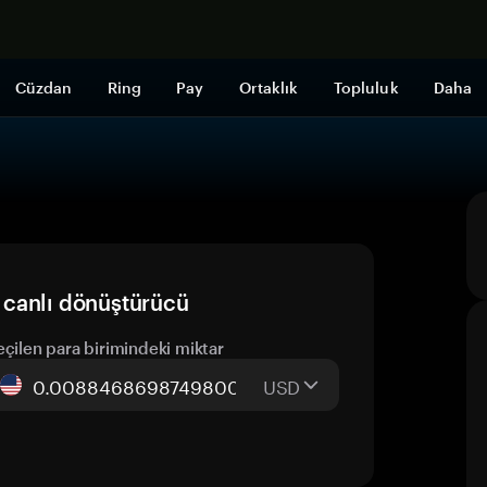
Şimdi alışveri
Cüzdan
Ring
Pay
Ortaklık
Topluluk
Daha
 canlı dönüştürücü
eçilen para birimindeki miktar
USD