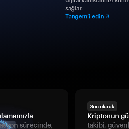
dijital varlıklarınızı ko
sağlar.
Tangem’i edin
Son olarak
ulamamızla
Kriptonun gü
asyon sürecinde,
takibi, güven