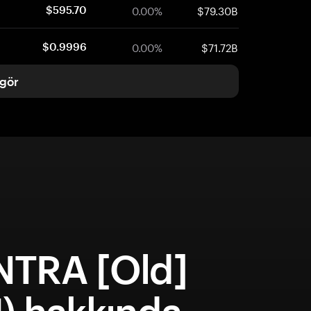
0.00%
$79.30B
$595.70
0.00%
$71.72B
$0.9996
gör
TRA [Old]