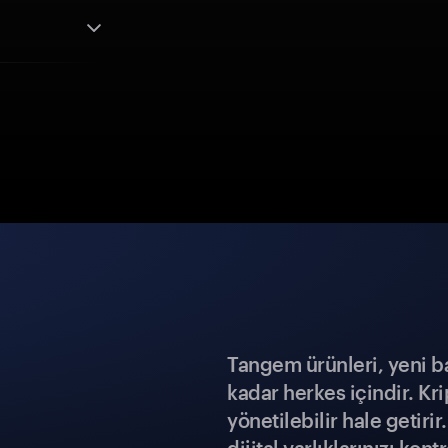
Tangem ürünleri, yeni b
kadar herkes içindir. Kr
yönetilebilir hale getiri