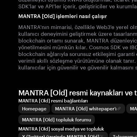
SDK'lar ve API'ler içerir, geliştiriciler ve kuruml
MANTRA [Old] işlemleri nasıl çalışır
MANTRA'nın mimarisi, özellikle Web3'e yerel olm
kullanıcı deneyimini geliştirmek üzere tasarlanmı
blockchain ortamı sunarak, MANTRA düzenleyici
yönetilmesini mümkün kılar. Cosmos SDK ve IBC
blockchain ağlarıyla sorunsuz etkileşimi garan
verimli akıllı sözleşme yürütümüne olanak tanır
kullanıcılar için güvenilir ve güvenilir kalmasını
MANTRA [Old] resmi kaynakları ve 
MANTRA [Old] resmi bağlantıları
Homepage
MANTRA [Old] whitepaper’ı
MA
MANTRA [Old] topluluk forumu
MANTRA [Old] sosyal medya ve topluluk
X (Twitter) üzerinde MANTRA [Old]
Telegram