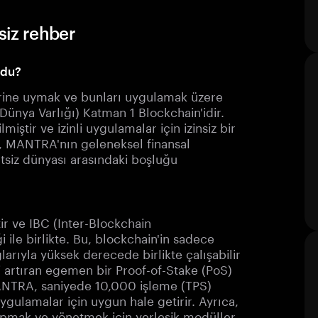
siz rehber
ldu?
rine uymak ve bunları uygulamak üzere
Dünya Varlığı) Katman 1 Blockchain'idir.
lmiştir ve izinli uygulamalar için izinsiz bir
m, MANTRA'nın geleneksel finansal
etsiz dünyası arasındaki boşluğu
r ve IBC (Inter-Blockchain
e birlikte. Bu, blockchain'in sadece
arıyla yüksek derecede birlikte çalışabilir
ni artıran egemen bir Proof-of-Stake (PoS)
 MANTRA, saniyede 10,000 işleme (TPS)
ygulamalar için uygun hale getirir. Ayrıca,
pmak ve yönetmek için yerleşik modüller,