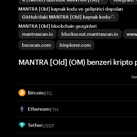
MANTRA [Old] kaynak kodu ve geliştirici depoları
GitHub’daki MANTRA [Old] kaynak kodu
MANTRA [Old] blockchain gezginleri
mantrascan.io
blockscout.mantrascan.io
www.
bscscan.com
binplorer.com
MANTRA [Old] (OM) benzeri kripto p
Var
BTC
Bitcoin
ETH
Ethereum
USDT
Tether