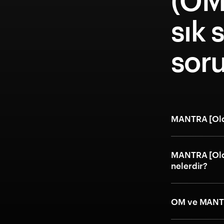
(OM
sık 
soru
MANTRA [Old]
MANTRA [Old] 
nelerdir?
OM ve MANTR