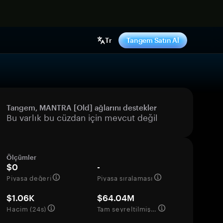
ş yap
Tr
Tangem Satın Al
Tangem, MANTRA [Old] ağlarını destekler
Bu varlık bu cüzdan için mevcut değil
Ölçümler
$0
-
Piyasa değeri
Piyasa sıralaması
$1.06K
$64.04M
Hacim (24s)
Tam seyreltilmiş değerleme