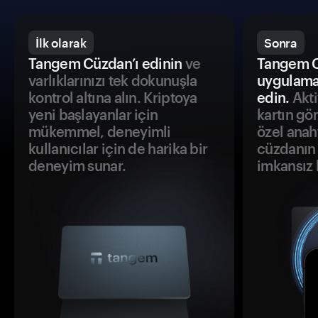
İlk olarak
Sonra
Tangem Cüzdan’ı edinin
ve
Tangem C
varlıklarınızı tek dokunuşla
uygulama
kontrol altına alın. Kriptoya
edin.
Akti
yeni başlayanlar için
kartın gö
mükemmel, deneyimli
özel anah
kullanıcılar için de harika bir
cüzdanın 
deneyim sunar.
imkansız h