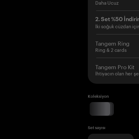
Daha Ucuz
2. Set %50 İndiri
İki soğuk cüzdan içi
Tangem Ring
Ring & 2 cards
Tangem Pro Kit
İhtiyacın olan her şe
Koleksiyon
Set sayısı