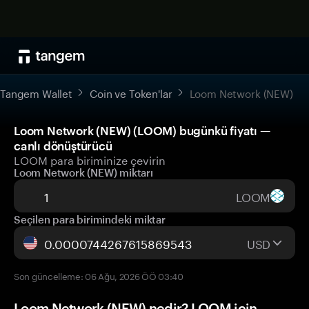
Tangem Wallet
Coin ve Token'lar
Loom Network (NEW)
Loom Network (NEW) (LOOM) bugünkü fiyatı —
canlı dönüştürücü
LOOM para biriminize çevirin
Loom Network (NEW) miktarı
LOOM
Seçilen para birimindeki miktar
USD
Son güncelleme: 06 Ağu, 2026 ÖÖ 03:40
Loom Network (NEW) nedir? LOOM için