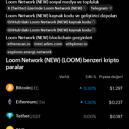
Loom Network (NEW) sosyal medya ve topluluk
X (Twitter) üzerinde Loom Network (NEW)
Telegram
Loom Network (NEW) kaynak kodu ve geliştirici depoları
GitHub’daki Loom Network (NEW) kaynak kodu
GitHub’daki Loom Network (NEW) kaynak kodu
Loom Network (NEW) blockchain gezginleri
etherscan.io
intel.arkm.com
ethplorer.io
explorer.energi.network
Loom Network (NEW) (LOOM) benzeri kripto
paralar
Varlık
24h %
Piyasa değeri
BTC
0.30%
$1.29T
Bitcoin
ETH
1.30%
$0.23T
Ethereum
USDT
0.00%
$0.18T
Tether