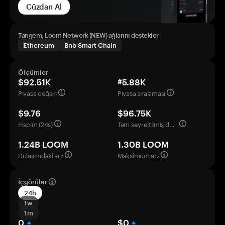
Cüzdan Al
Tangem, Loom Network (NEW) ağlarını destekler
Ethereum
Bnb Smart Chain
Ölçümler
$92.51K
#5.88K
Piyasa değeri
Piyasa sıralaması
$9.76
$96.75K
Hacim (24s)
Tam seyreltilmiş değerleme
1.24B LOOM
1.30B LOOM
Dolaşımdaki arz
Maksimum arz
İçgörüler
24h
1w
1m
0
$0