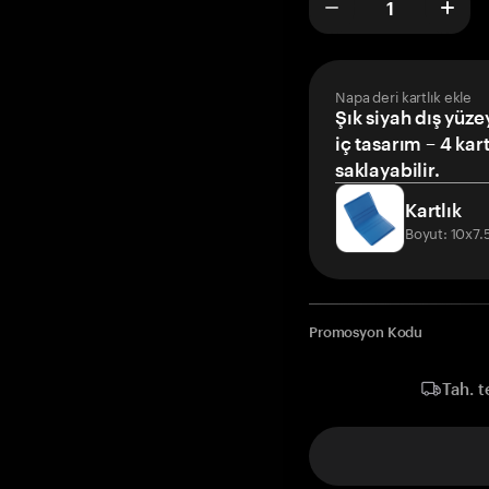
Napa deri kartlık ekle
Şık siyah dış yüze
iç tasarım – 4 kar
saklayabilir.
Kartlık
Boyut: 10x7
Promosyon Kodu
Tah. t