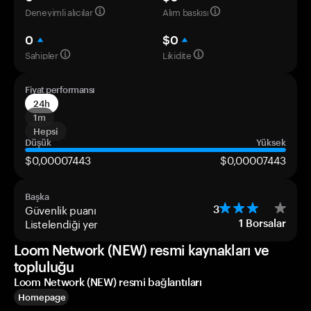
Deneyimli alıcılar
Alım baskısı
0
$0
Sahipler
Likidite
Fiyat performansı
24h
1m
Hepsi
Düşük
Yüksek
$0,00007443
$0,00007443
Başka
Güvenlik puanı
3
Listelendiği yer
1
Borsalar
Loom Network (NEW) resmi kaynakları ve
topluluğu
Loom Network (NEW) resmi bağlantıları
Homepage