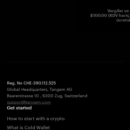
Vergiler ve 
$100.00 (KDV hariç)
ücrets
Reg. No CHE-390.112.525
Global Headquarters, Tangem AG
Baarerstrasse 10
,
6300 Zug
,
Switzerland
support@tangem.com
Get started
How to start with a crypto
What is Cold Wallet