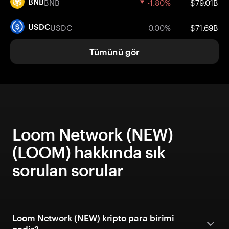
BNB
-1.80%
$79.01B
BNB
USDC
0.00%
$71.69B
USDC
Tümünü gör
Loom Network (NEW)
(LOOM) hakkında sık
sorulan sorular
Loom Network (NEW) kripto para birimi