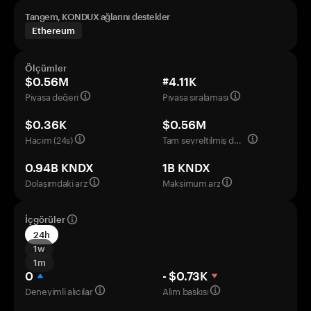
Tangem, KONDUX ağlarını destekler
Ethereum
Ölçümler
$0.56M
#4.11K
Piyasa değeri
Piyasa sıralaması
$0.36K
$0.56M
Hacim (24s)
Tam seyreltilmiş değerleme
0.94B KNDX
1B KNDX
Dolaşımdaki arz
Maksimum arz
İçgörüler
24h
1w
1m
0
- $0.73K
Deneyimli alıcılar
Alım baskısı