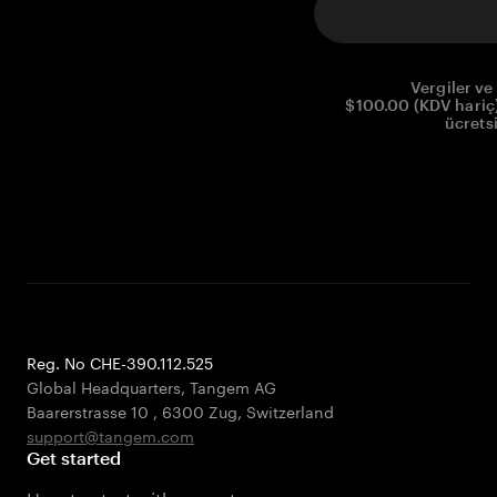
Vergiler ve 
$100.00 (KDV hariç)
ücrets
Reg. No CHE-390.112.525
Global Headquarters, Tangem AG
Baarerstrasse 10
,
6300 Zug
,
Switzerland
support@tangem.com
Get started
How to start with a crypto