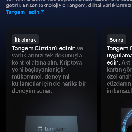
getirir. En son teknolojiyle Tangem, dijital varlıklarını
Tangem’i edin
İlk olarak
Sonra
Tangem Cüzdan’ı edinin
ve
Tangem C
varlıklarınızı tek dokunuşla
uygulama
kontrol altına alın. Kriptoya
edin.
Akti
yeni başlayanlar için
kartın gö
mükemmel, deneyimli
özel anah
kullanıcılar için de harika bir
cüzdanın 
deneyim sunar.
imkansız h