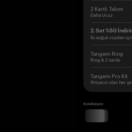
2 Kartlı Takım
Daha Ucuz
2. Set %50 İndiri
İki soğuk cüzdan içi
Tangem Ring
Ring & 2 cards
Tangem Pro Kit
İhtiyacın olan her şe
Koleksiyon