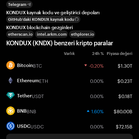
Telegram
KONDUX kaynak kodu ve geliştirici depoları
GitHub’daki KONDUX kaynak kodu
KONDUX blockchain gezginleri
etherscan.io
intel.arkm.com
ethplorer.io
KONDUX (KNDX) benzeri kripto paralar
Varlık
24h %
Piyasa değeri
BTC
-0.20%
$1.30T
Bitcoin
ETH
0.00%
$0.23T
Ethereum
USDT
0.00%
$0.18T
Tether
BNB
1.60%
$80.00B
BNB
USDC
0.00%
$72.15B
USDC