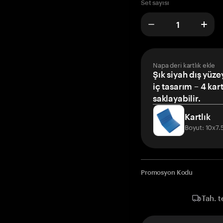
Set sayısı
Napa deri kartlık ekle
Şık siyah dış yüze
iç tasarım – 4 kar
saklayabilir.
Kartlık
Boyut: 10x7
Promosyon Kodu
Tah. t