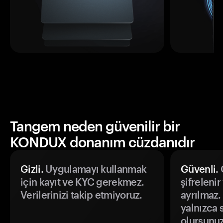
Tangem neden güvenilir bir
KONDUX donanım cüzdanıdır
Gizli.
Uygulamayı kullanmak
Güvenli.
Ö
için kayıt ve KYC gerekmez.
şifrelenir
Verilerinizi takip etmiyoruz.
ayrılmaz.
yalnızca s
olursunuz