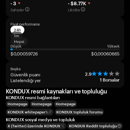
- 3
- $8.77K
Sahipler
Likidite
Fiyat performansı
24h
1m
Hepsi
Düşük
Yüksek
$0,00059726
$0,00060665
Başka
Güvenlik puanı
2.9
Listelendiği yer
1
Borsalar
KONDUX resmi kaynakları ve topluluğu
KONDUX resmi bağlantıları
Homepage
Homepage
Homepage
KONDUX whitepaper’ı
KONDUX topluluk forumu
KONDUX sosyal medya ve topluluk
X (Twitter) üzerinde KONDUX
KONDUX Reddit topluluğu