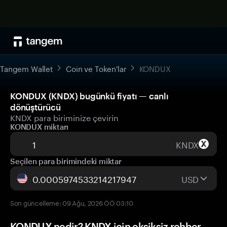
Tangem Wallet
Coin ve Token'lar
KONDUX
KONDUX (KNDX) bugünkü fiyatı — canlı
dönüştürücü
KNDX para biriminize çevirin
KONDUX miktarı
KNDX
Seçilen para birimindeki miktar
USD
Son güncelleme: 09 Ağu, 2026 ÖÖ 03:10
KONDUX nedir? KNDX için eksiksiz rehber