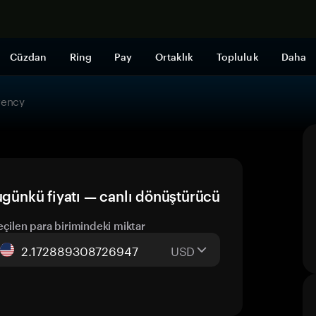
Şimdi alışveri
Cüzdan
Ring
Pay
Ortaklık
Topluluk
Daha
rency
ugünkü fiyatı — canlı dönüştürücü
eçilen para birimindeki miktar
USD