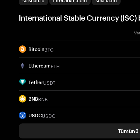
solscan.io
intel.arkm.com
solana.fm
International Stable Currency (ISC) 
Var
BTC
Bitcoin
ETH
Ethereum
USDT
Tether
BNB
BNB
USDC
USDC
Tümünü 