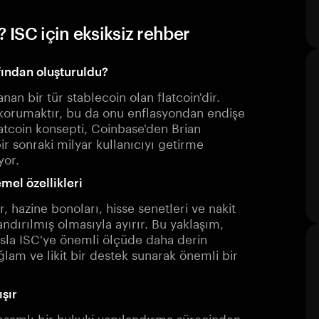
 ISC için eksiksiz rehber
fından oluşturuldu?
nan bir tür stablecoin olan flatcoin'dir.
ü korumaktır, bu da onu enflasyondan endişe
Flatcoin konsepti, Coinbase'den Brian
ir sonraki milyar kullanıcıyı getirme
yor.
mel özellikleri
r, hazine bonoları, hisse senetleri ve nakit
ndırılmış olmasıyla ayırır. Bu yaklaşım,
sla ISC'ye önemli ölçüde daha derin
ağlam ve likit bir destek sunarak önemli bir
ışır
kapsamlı bir hukuki yapılandırma sürecinden