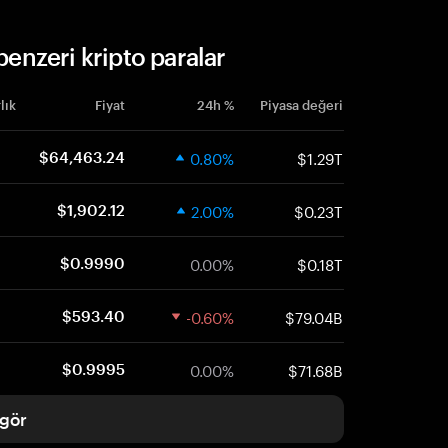
benzeri kripto paralar
lık
Fiyat
24h %
Piyasa değeri
0.80%
$1.29T
$64,463.24
2.00%
$0.23T
$1,902.12
0.00%
$0.18T
$0.9990
-0.60%
$79.04B
$593.40
0.00%
$71.68B
$0.9995
gör