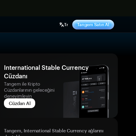
ş yap
Tr
Tangem Satın Al
International Stable Currency
Cüzdanı
Tangem ile Kripto
Cüzdanlarının geleceğini
deneyimleyin
Cüzdan Al
Tangem, International Stable Currency ağlarını