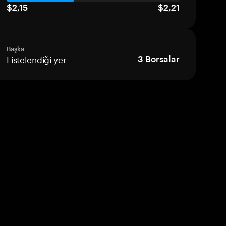
$2,15
$2,21
Başka
Listelendiği yer
3
Borsalar