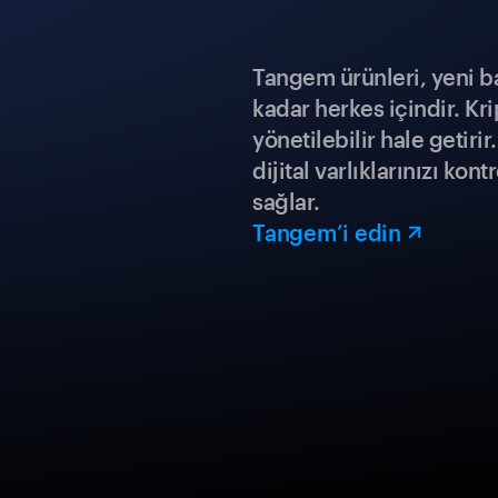
Tangem ürünleri, yeni b
kadar herkes içindir. Kr
yönetilebilir hale getiri
dijital varlıklarınızı ko
sağlar.
Tangem’i edin