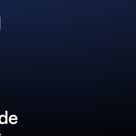
l
lde