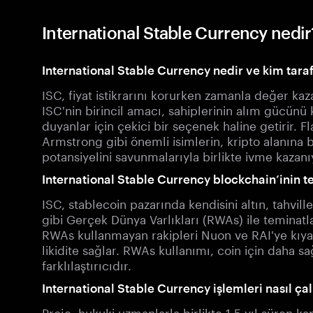
International Stable Currency nedir?
International Stable Currency nedir ve kim tara
ISC, fiyat istikrarını korurken zamanla değer kaza
ISC'nin birincil amacı, sahiplerinin alım gücün
duyanlar için çekici bir seçenek haline getirir. 
Armstrong gibi önemli isimlerin, kripto alanına b
potansiyelini savunmalarıyla birlikte ivme kazanı
International Stable Currency blockchain’inin te
ISC, stablecoin pazarında kendisini altın, tahville
gibi Gerçek Dünya Varlıkları (RWAs) ile teminatla
RWAs kullanmayan rakipleri Nuon ve RAI'ye kıya
likidite sağlar. RWAs kullanımı, coin için daha s
farklılaştırıcıdır.
International Stable Currency işlemleri nasıl çal
Proje, hukuki uzmanlarla birlikte 1,5 yıl süren 