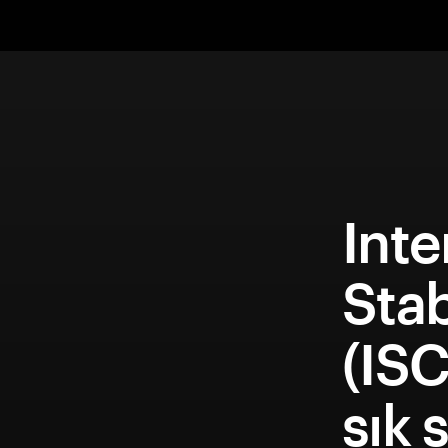
Inte
Sta
(ISC
sık 