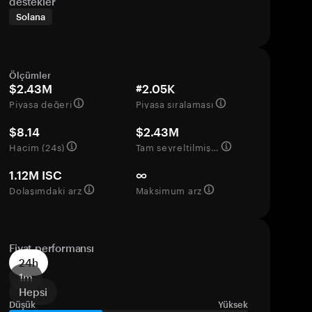
destekler
Solana
Ölçümler
$2.43M
#2.05K
Piyasa değeri
Piyasa sıralaması
$8.14
$2.43M
Hacim (24s)
Tam seyreltilmiş değerleme
1.12M ISC
∞
Dolaşımdaki arz
Maksimum arz
Fiyat performansı
24h
1m
Hepsi
Düşük
Yüksek