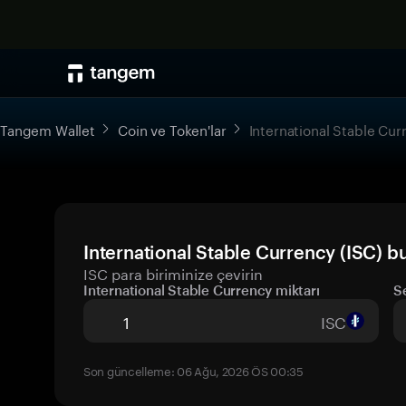
Tangem Wallet
Coin ve Token'lar
International Stable Cur
International Stable Currency (ISC) b
ISC para biriminize çevirin
International Stable Currency miktarı
S
ISC
Son güncelleme: 06 Ağu, 2026 ÖS 00:35