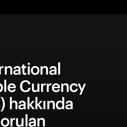
rnational
ble Currency
) hakkında
sorulan