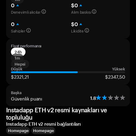
0
$0
Deneyimli alıcılar
Alım baskısı
0
$0
Sahipler
Likidite
Fiyat performansı
24h
1m
Hepsi
Düşük
Yüksek
$2321,21
$2347,50
Başka
Güvenlik puanı
1.8
Instadapp ETH v2 resmi kaynakları ve
topluluğu
Instadapp ETH v2 resmi bağlantıları
Homepage
Homepage