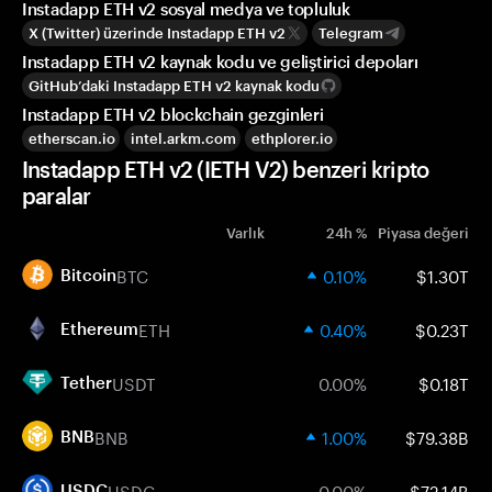
Instadapp ETH v2 sosyal medya ve topluluk
X (Twitter) üzerinde Instadapp ETH v2
Telegram
Instadapp ETH v2 kaynak kodu ve geliştirici depoları
GitHub’daki Instadapp ETH v2 kaynak kodu
Instadapp ETH v2 blockchain gezginleri
etherscan.io
intel.arkm.com
ethplorer.io
Instadapp ETH v2 (IETH V2) benzeri kripto
paralar
Varlık
24h %
Piyasa değeri
BTC
0.10%
$1.30T
Bitcoin
ETH
0.40%
$0.23T
Ethereum
USDT
0.00%
$0.18T
Tether
BNB
1.00%
$79.38B
BNB
USDC
0.00%
$72.14B
USDC