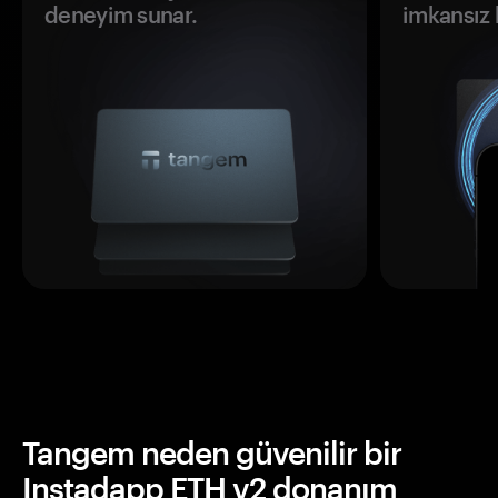
deneyim sunar.
imkansız h
Tangem neden güvenilir bir
Instadapp ETH v2 donanım