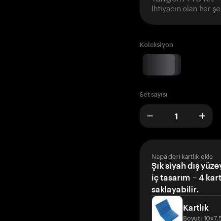
İhtiyacın olan her şe
Koleksiyon
Set sayısı
Napa deri kartlık ekle
Şık siyah dış yüze
iç tasarım – 4 kar
saklayabilir.
Kartlık
Boyut: 10x7