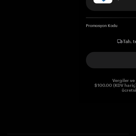
Promosyon Kodu
Tah. t
Vergiler ve 
$100.00 (KDV hariç)
ücrets