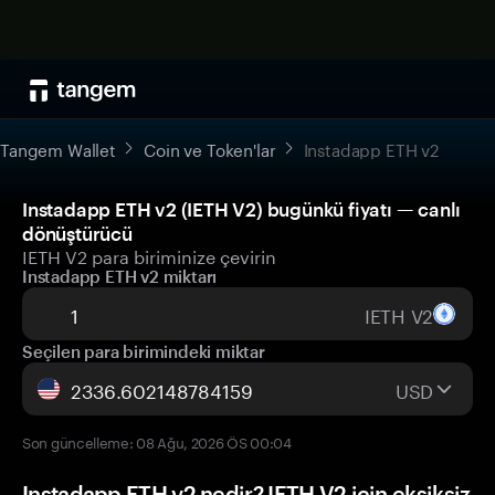
Tangem Wallet
Coin ve Token'lar
Instadapp ETH v2
Instadapp ETH v2 (IETH V2) bugünkü fiyatı — canlı
dönüştürücü
IETH V2 para biriminize çevirin
Instadapp ETH v2 miktarı
IETH V2
Seçilen para birimindeki miktar
USD
Son güncelleme: 08 Ağu, 2026 ÖS 00:04
Instadapp ETH v2 nedir? IETH V2 için eksiksiz