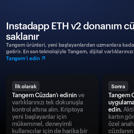
Instadapp ETH v2 donanım cüz
saklanır
Tangem ürünleri, yeni başlayanlardan uzmanlara kadar h
getirir. En son teknolojiyle Tangem, dijital varlıklarını
Tangem’i edin
İlk olarak
Sonra
Tangem Cüzdan’ı edinin
ve
Tangem C
varlıklarınızı tek dokunuşla
uygulama
kontrol altına alın. Kriptoya
edin.
Akti
yeni başlayanlar için
kartın gö
mükemmel, deneyimli
özel anah
kullanıcılar için de harika bir
cüzdanın 