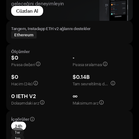
geleceğini deneyimleyin
Cüzdan Al
Tangem, Instadapp ETH v2 ağlarını destekler
Ethereum
Ölçümler
$0
-
Piyasa değeri
Piyasa sıralaması
$0
$0.14B
Hacim (24s)
Tam seyreltilmiş değerleme
0 IETH V2
∞
Dolaşımdaki arz
Maksimum arz
İçgörüler
24h
1w
1m