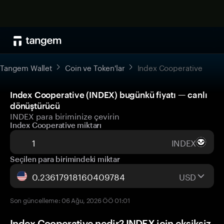
Tangem Wallet
Coin ve Token'lar
Index Cooperative
Index Cooperative (INDEX) bugünkü fiyatı — canlı
dönüştürücü
INDEX para biriminize çevirin
Index Cooperative miktarı
INDEX
Seçilen para birimindeki miktar
USD
Son güncelleme: 06 Ağu, 2026 ÖÖ 01:01
Index Cooperative nedir? INDEX için eksiksiz