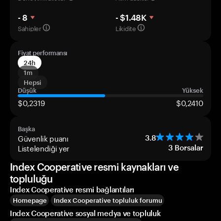
- 8
- $1.48K
Sahipler
Likidite
Fiyat performansı
24h
1m
Hepsi
Düşük
Yüksek
$0,2319
$0,2410
Başka
Güvenlik puanı
3.8
Listelendiği yer
3
Borsalar
Index Cooperative resmi kaynakları ve
topluluğu
Index Cooperative resmi bağlantıları
Homepage
Index Cooperative topluluk forumu
Index Cooperative sosyal medya ve topluluk