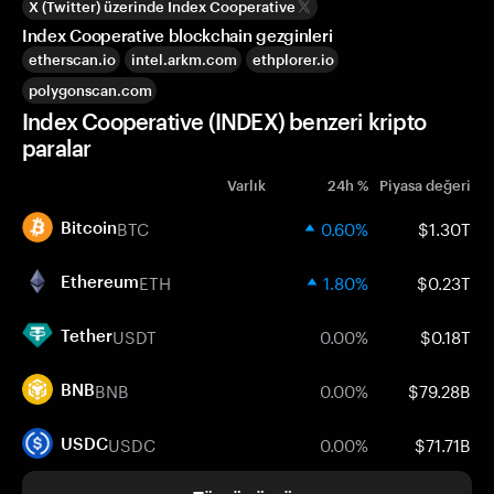
X (Twitter) üzerinde Index Cooperative
Index Cooperative blockchain gezginleri
etherscan.io
intel.arkm.com
ethplorer.io
polygonscan.com
Index Cooperative (INDEX) benzeri kripto
paralar
Varlık
24h %
Piyasa değeri
BTC
0.60%
$1.30T
Bitcoin
ETH
1.80%
$0.23T
Ethereum
USDT
0.00%
$0.18T
Tether
BNB
0.00%
$79.28B
BNB
USDC
0.00%
$71.71B
USDC