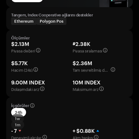
Tangem, Index Cooperative ağlarını destekler
Ethereum
Polygon Pos
Ölçümler
$2.13M
#2.38K
Piyasa değeri
Piyasa sıralaması
$5.77K
$2.36M
Hacim (24s)
Tam seyreltilmiş değerleme
9.00M INDEX
10M INDEX
Dolaşımdaki arz
Maksimum arz
İçgörüler
24h
1w
1m
- 7
+ $0.88K
Deneyimli alıcılar
Alım baskısı