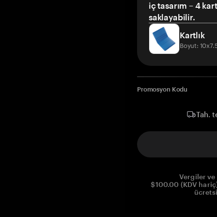
iç tasarım – 4 kar
saklayabilir.
Kartlık
Boyut: 10x7
Promosyon Kodu
Tah. t
Vergiler ve 
$100.00 (KDV hariç)
ücrets