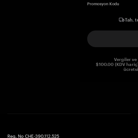
Promosyon Kodu
Tah. t
Vergiler ve 
$100.00 (KDV hariç)
ücrets
Reg. No CHE-390.112.525