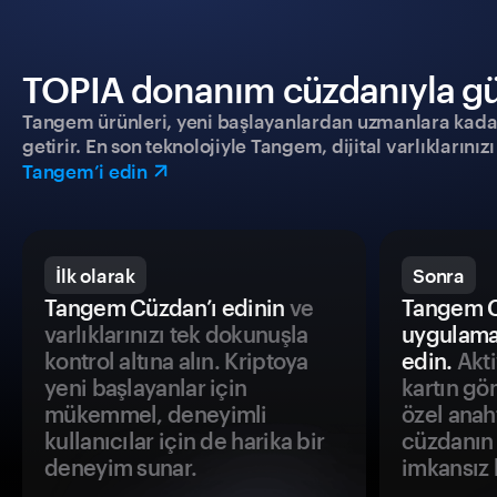
TOPIA donanım cüzdanıyla güve
Tangem ürünleri, yeni başlayanlardan uzmanlara kadar h
getirir. En son teknolojiyle Tangem, dijital varlıklarını
Tangem’i edin
İlk olarak
Sonra
Tangem Cüzdan’ı edinin
ve
Tangem C
varlıklarınızı tek dokunuşla
uygulama
kontrol altına alın. Kriptoya
edin.
Akti
yeni başlayanlar için
kartın gö
mükemmel, deneyimli
özel anah
kullanıcılar için de harika bir
cüzdanın 
deneyim sunar.
imkansız h