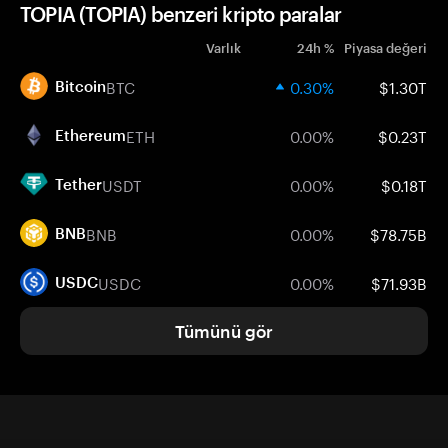
TOPIA (TOPIA) benzeri kripto paralar
Varlık
24h %
Piyasa değeri
BTC
0.30%
$1.30T
Bitcoin
ETH
0.00%
$0.23T
Ethereum
USDT
0.00%
$0.18T
Tether
BNB
0.00%
$78.75B
BNB
USDC
0.00%
$71.93B
USDC
Tümünü gör