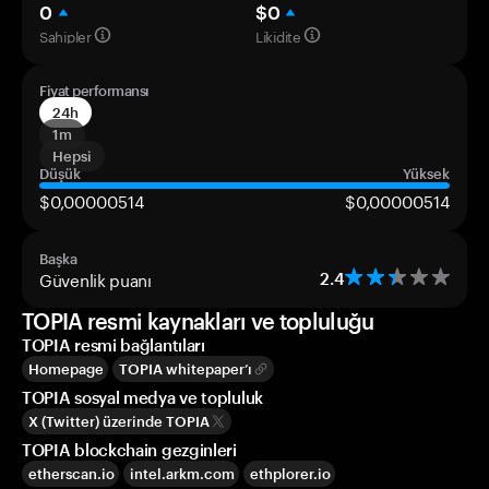
0
$0
Sahipler
Likidite
Fiyat performansı
24h
1m
Hepsi
Düşük
Yüksek
$0,00000514
$0,00000514
Başka
Güvenlik puanı
2.4
TOPIA resmi kaynakları ve topluluğu
TOPIA resmi bağlantıları
Homepage
TOPIA whitepaper’ı
TOPIA sosyal medya ve topluluk
X (Twitter) üzerinde TOPIA
TOPIA blockchain gezginleri
etherscan.io
intel.arkm.com
ethplorer.io