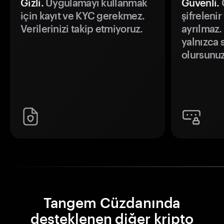
Gizli.
Uygulamayı kullanmak
Güvenli.
Ö
için kayıt ve KYC gerekmez.
şifrelenir
Verilerinizi takip etmiyoruz.
ayrılmaz.
yalnızca s
olursunuz
Tangem Cüzdanında
desteklenen diğer kripto