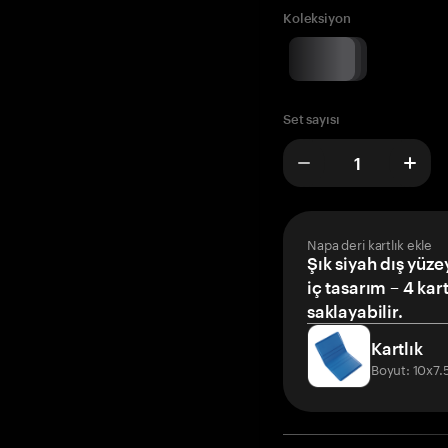
Koleksiyon
Set sayısı
Napa deri kartlık ekle
Şık siyah dış yüze
iç tasarım – 4 kar
saklayabilir.
Kartlık
Boyut: 10x7