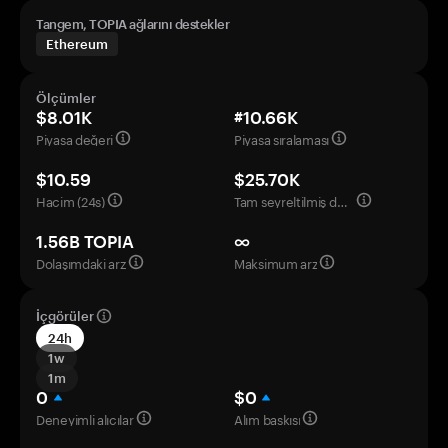
Tangem, TOPIA ağlarını destekler
Ethereum
Ölçümler
$8.01K
#10.66K
Piyasa değeri
Piyasa sıralaması
$10.59
$25.70K
Hacim (24s)
Tam seyreltilmiş değerleme
1.56B TOPIA
∞
Dolaşımdaki arz
Maksimum arz
İçgörüler
24h
1w
1m
0
$0
Deneyimli alıcılar
Alım baskısı