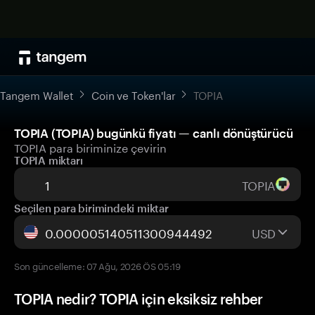
Tangem Wallet
Coin ve Token'lar
TOPIA
TOPIA (TOPIA) bugünkü fiyatı — canlı dönüştürücü
TOPIA para biriminize çevirin
TOPIA miktarı
TOPIA
Seçilen para birimindeki miktar
USD
Son güncelleme: 07 Ağu, 2026 ÖS 05:19
TOPIA nedir? TOPIA için eksiksiz rehber