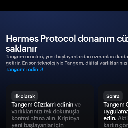
Hermes Protocol donanım cüzd
saklanır
Tangem ürünleri, yeni başlayanlardan uzmanlara kadar h
getirir. En son teknolojiyle Tangem, dijital varlıklarını
Tangem’i edin
İlk olarak
Sonra
Tangem Cüzdan’ı edinin
ve
Tangem C
varlıklarınızı tek dokunuşla
uygulama
kontrol altına alın. Kriptoya
edin.
Akti
yeni başlayanlar için
kartın gö