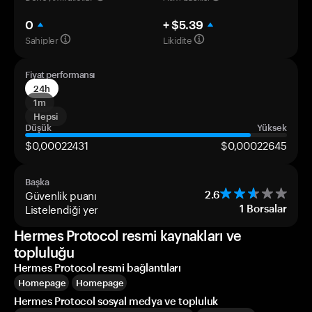
0
+ $5.39
Sahipler
Likidite
Fiyat performansı
24h
1m
Hepsi
Düşük
Yüksek
$0,00022431
$0,00022645
Başka
Güvenlik puanı
2.6
Listelendiği yer
1
Borsalar
Hermes Protocol resmi kaynakları ve
topluluğu
Hermes Protocol resmi bağlantıları
Homepage
Homepage
Hermes Protocol sosyal medya ve topluluk