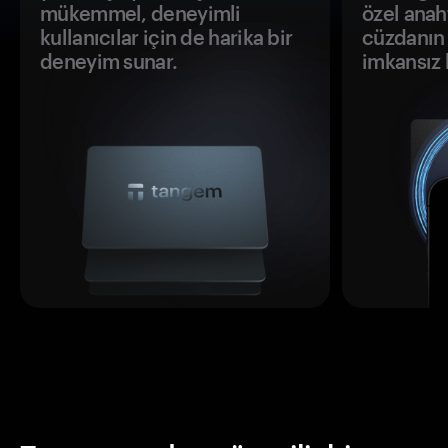
mükemmel, deneyimli
özel anah
kullanıcılar için de harika bir
cüzdanın 
deneyim sunar.
imkansız h