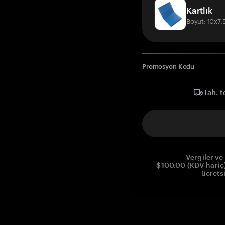
Kartlık
Boyut: 10x7
Promosyon Kodu
Tah. t
Vergiler ve 
$100.00 (KDV hariç)
ücrets