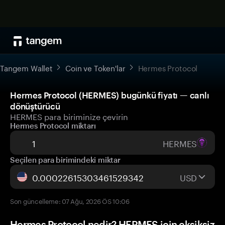
Tangem Wallet
Coin ve Token'lar
Hermes Protocol
Hermes Protocol (HERMES) bugünkü fiyatı — canlı
dönüştürücü
HERMES para biriminize çevirin
Hermes Protocol miktarı
HERMES
Seçilen para birimindeki miktar
USD
Son güncelleme: 07 Ağu, 2026 ÖS 10:06
Hermes Protocol nedir? HERMES için eksiksiz