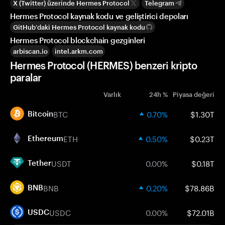
X (Twitter) üzerinde Hermes Protocol
Telegram
Hermes Protocol kaynak kodu ve geliştirici depoları
GitHub’daki Hermes Protocol kaynak kodu
Hermes Protocol blockchain gezginleri
arbiscan.io
intel.arkm.com
Hermes Protocol (HERMES) benzeri kripto
paralar
Varlık
24h %
Piyasa değeri
BTC
0.70%
$1.30T
Bitcoin
ETH
0.50%
$0.23T
Ethereum
USDT
0.00%
$0.18T
Tether
BNB
0.20%
$78.86B
BNB
USDC
0.00%
$72.01B
USDC