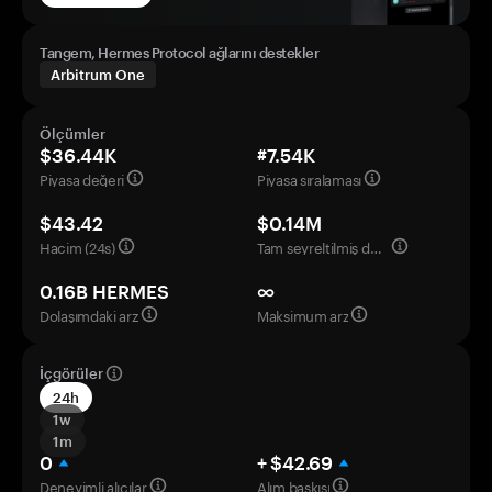
Tangem, Hermes Protocol ağlarını destekler
Arbitrum One
Ölçümler
$36.44K
#7.54K
Piyasa değeri
Piyasa sıralaması
$43.42
$0.14M
Hacim (24s)
Tam seyreltilmiş değerleme
0.16B HERMES
∞
Dolaşımdaki arz
Maksimum arz
İçgörüler
24h
1w
1m
0
+ $42.69
Deneyimli alıcılar
Alım baskısı