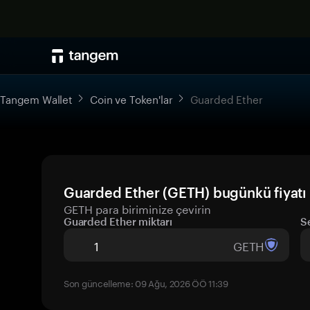
Tangem Wallet
Coin ve Token'lar
Guarded Ether
Guarded Ether (GETH) bugünkü fiyatı
GETH para biriminize çevirin
Guarded Ether miktarı
S
GETH
Son güncelleme: 09 Ağu, 2026 ÖÖ 11:39