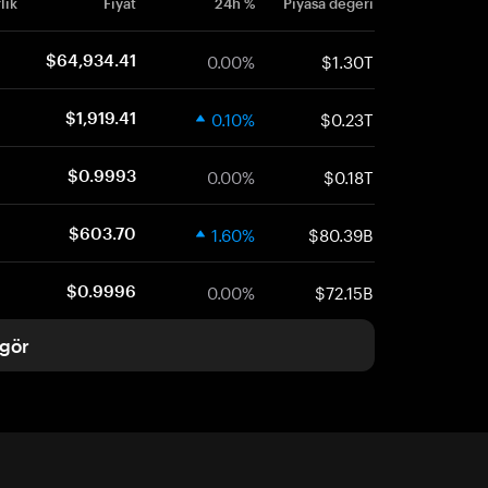
lık
Fiyat
24h %
Piyasa değeri
0.00%
$1.30T
$64,934.41
0.10%
$0.23T
$1,919.41
0.00%
$0.18T
$0.9993
1.60%
$80.39B
$603.70
0.00%
$72.15B
$0.9996
gör