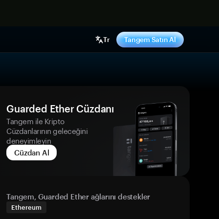
ş yap
Tr
Tangem Satın Al
Guarded Ether Cüzdanı
Tangem ile Kripto
Cüzdanlarının geleceğini
deneyimleyin
Cüzdan Al
Tangem, Guarded Ether ağlarını destekler
Ethereum