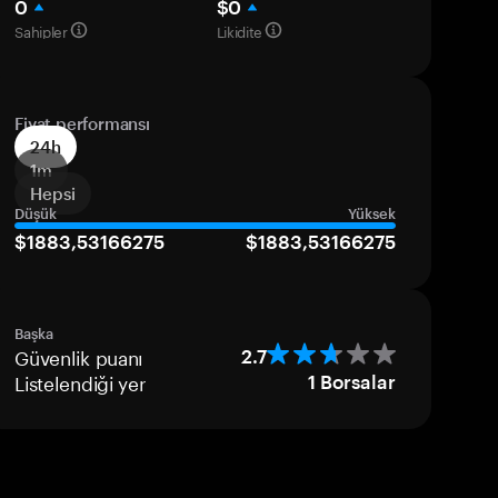
0
$0
Sahipler
Likidite
Fiyat performansı
24h
1m
Hepsi
Düşük
Yüksek
$1883,53166275
$1883,53166275
Başka
Güvenlik puanı
2.7
Listelendiği yer
1
Borsalar