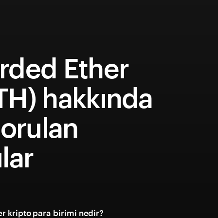
rded Ether
TH) hakkında
sorulan
lar
r kripto para birimi nedir?