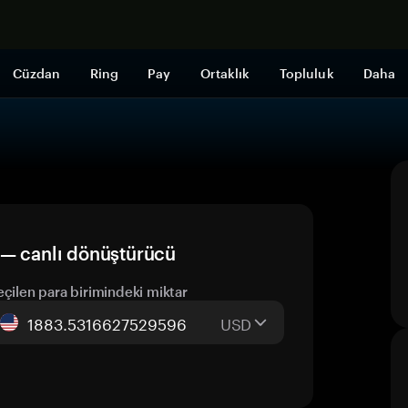
Şimdi alışveri
Cüzdan
Ring
Pay
Ortaklık
Topluluk
Daha
 — canlı dönüştürücü
eçilen para birimindeki miktar
USD