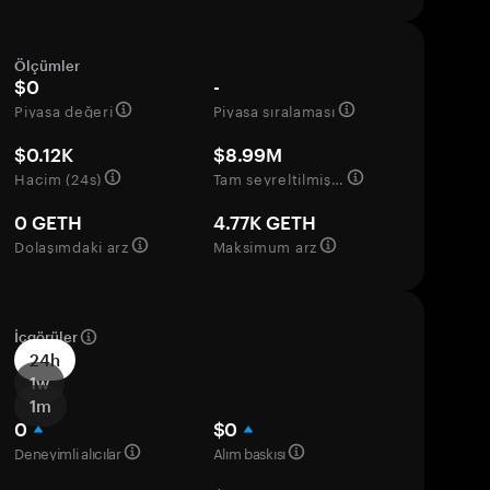
Ölçümler
$0
-
Piyasa değeri
Piyasa sıralaması
$0.12K
$8.99M
Hacim (24s)
Tam seyreltilmiş değerleme
0 GETH
4.77K GETH
Dolaşımdaki arz
Maksimum arz
İçgörüler
24h
1w
1m
0
$0
Deneyimli alıcılar
Alım baskısı