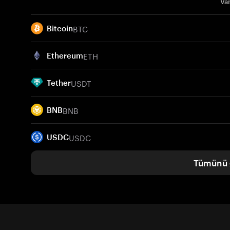
Var
BTC
Bitcoin
ETH
Ethereum
USDT
Tether
BNB
BNB
USDC
USDC
Tümünü 