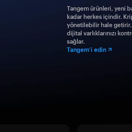
Tangem ürünleri, yeni b
kadar herkes içindir. Kr
yönetilebilir hale getiri
dijital varlıklarınızı ko
sağlar.
Tangem’i edin