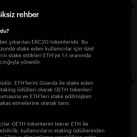
iksiz rehber
ldu?
an çıkarılan ERC20 tokenleridir. Bu
zunda stake eden kullanıcılar için özel
arın stake ettikleri ETH'ye 1:1 oranında
lığıyla yönetilir.
olüdür. ETH'lerini Guarda ile stake eden
e staking ödülleri olarak GETH tokenleri
korumasına ve ETH'leri stake edilmişken
takas etmelerine olanak tanır.
cılar GETH tokenlerini tekrar ETH ile
ebilirlik, kullanıcıların staking ödüllerinden
krar ETH'ye dönüştürme esnekliğine sahip