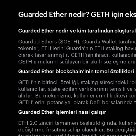
Guarded Ether nedir? GETH için eks
Guarded Ether nedir ve kim tarafından oluşturu
Guarded Ethers ($GETH), Guarda Wallet tarafınd
tokenler, ETH'lerini Guarda'nın ETH staking havu
olarak tasarlanmıştır. GETH'nin ihracı, kullanıcıl
GETH almalarını sağlayan bir akıllı sözleşme aracı
Guarded Ether blockchain’inin temel özellikleri
GETH'nin birincil özelliği, staking sürecindeki r
kullanıcılar, stake edilen varlıklarının temsili v
alırlar. Bu mekanizma, kullanıcıların likiditeyi 
GETH'lerini potansiyel olarak DeFi borsalarında 
Guarded Ether işlemleri nasıl çalışır
ETH 2.0 zinciri tamamen başlatıldığında, kullanı
değiştirme fırsatına sahip olacaklar. Bu değiştiril
faydalanırken, varlıklarını istedikleri zaman te