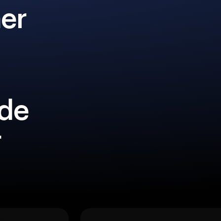
er
lde
r