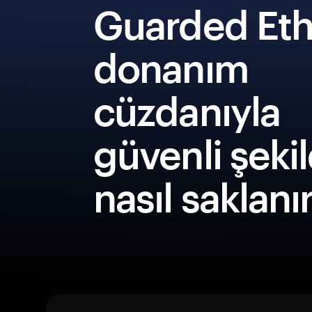
Guarded Eth
donanım
cüzdanıyla
güvenli şeki
nasıl saklanı