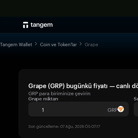
Tangem Wallet
Coin ve Token'lar
Grape
Grape (GRP) bugünkü fiyatı — canlı 
GRP para biriminize çevirin
Grape miktarı
S
GRP
Son güncelleme: 07 Ağu, 2026 ÖS 07:17