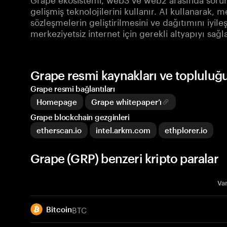
gelişmiş teknolojilerini kullanır. AI kullanarak, 
sözleşmelerin geliştirilmesini ve dağıtımını iyile
merkeziyetsiz internet için gerekli altyapıyı sağla
Grape resmi kaynakları ve topluluğ
Grape resmi bağlantıları
Homepage
Grape whitepaper’ı
Grape blockchain gezginleri
etherscan.io
intel.arkm.com
ethplorer.io
Grape (GRP) benzeri kripto paralar
Var
BTC
Bitcoin