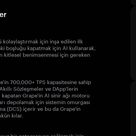
er
kolaylaştırmak için inşa edilen ilk
i boşluğu kapatmak için AI kullanarak,
n kitlesel benimsenmesi için gereken
ape'in 700,000+ TPS kapasitesine sahip
 Akıllı Sözleşmeler ve DApp'lerin
ı kapatan Grape'in AI sinir ağı motoru
arı depolamak için sistemin omurgası
ma (DCS) içerir ve bu da Grape'in
kün kılar.
suz bir entegrasyon sağlamak için