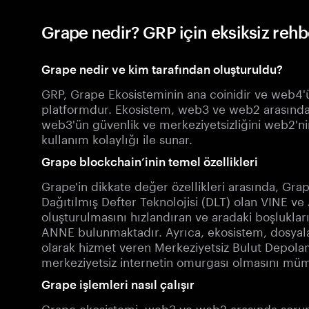
Grape nedir? GRP için eksiksiz rehb
Grape nedir ve kim tarafından oluşturuldu?
GRP, Grape Ekosisteminin ana coinidir ve web4'ü 
platformdur. Ekosistem, web3 ve web2 arasındak
web3'ün güvenlik ve merkeziyetsizliğini web2'ni
kullanım kolaylığı ile sunar.
Grape blockchain’inin temel özellikleri
Grape'in dikkate değer özellikleri arasında, Gr
Dağıtılmış Defter Teknolojisi (DLT) olan VINE ve
oluşturulmasını hızlandıran ve aradaki boşluklar
ANNE bulunmaktadır. Ayrıca, ekosistem, dosyal
olarak hizmet veren Merkeziyetsiz Bulut Depola
merkeziyetsiz internetin omurgası olmasını müm
Grape işlemleri nasıl çalışır
Grape ekosistemi, web3 ve web2 arasında sorun