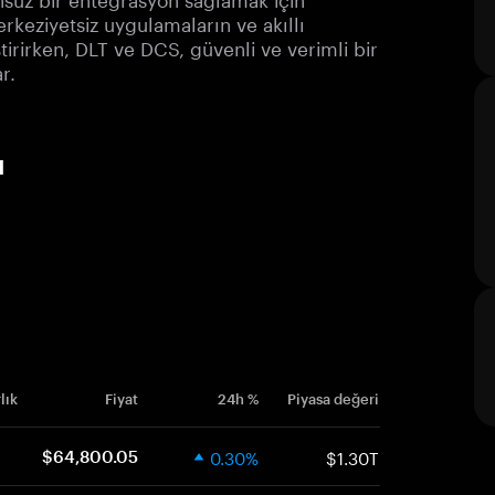
merkeziyetsiz uygulamaların ve akıllı
ştirirken, DLT ve DCS, güvenli ve verimli bir
r.
u
lık
Fiyat
24h %
Piyasa değeri
0.30%
$1.30T
$64,800.05