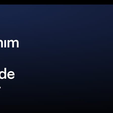
nım
lde
r