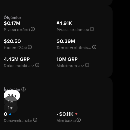
Ölçümler
$0.17M
#4.91K
Piyasa değeri
Piyasa sıralaması
$20.50
$0.39M
Hacim (24s)
Tam seyreltilmiş değerleme
4.45M GRP
10M GRP
Dolaşımdaki arz
Maksimum arz
İçgörüler
24h
1w
1m
0
- $0.11K
Deneyimli alıcılar
Alım baskısı