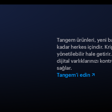
Tangem ürünleri, yeni b
kadar herkes içindir. Kr
yönetilebilir hale getiri
dijital varlıklarınızı ko
sağlar.
Tangem’i edin