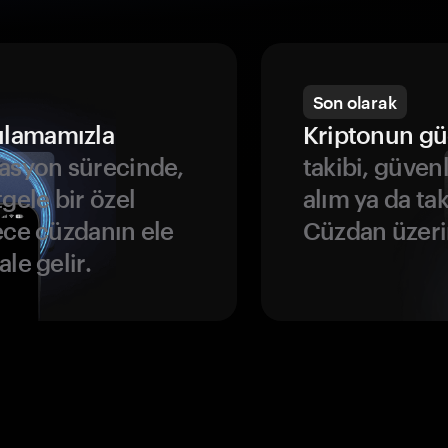
Son olarak
ulamamızla
Kriptonun gü
asyon sürecinde,
takibi, güven
gele bir özel
alım ya da ta
ece cüzdanın ele
Cüzdan üzeri
le gelir.