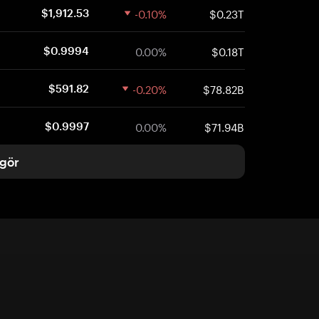
-0.10%
$0.23T
$1,912.53
0.00%
$0.18T
$0.9994
-0.20%
$78.82B
$591.82
0.00%
$71.94B
$0.9997
gör