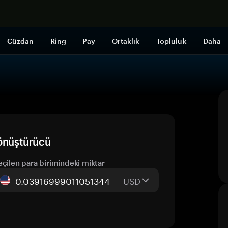
Şimdi alışveri
Cüzdan
Ring
Pay
Ortaklık
Topluluk
Daha
dönüştürücü
eçilen para birimindeki miktar
USD