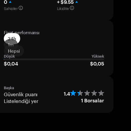
0
+ $9.55
Sahipler
Likidite
Fiyat performansı
24h
1m
Hepsi
Düşük
Yüksek
$0,04
$0,05
Başka
Güvenlik puanı
1.4
Listelendiği yer
1
Borsalar