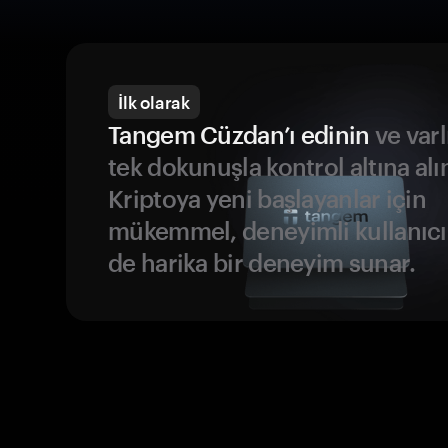
İlk olarak
Tangem Cüzdan’ı edinin
ve varl
tek dokunuşla kontrol altına alı
Kriptoya yeni başlayanlar için
mükemmel, deneyimli kullanıcıl
de harika bir deneyim sunar.