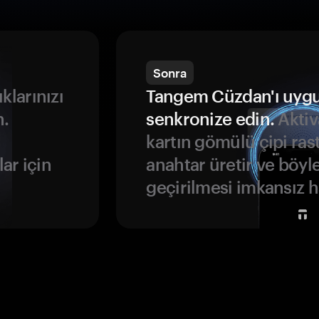
Sonra
ıklarınızı
Tangem Cüzdan'ı uyg
n.
senkronize edin.
Aktiv
kartın gömülü çipi rast
ar için
anahtar üretir ve böyl
geçirilmesi imkansız ha