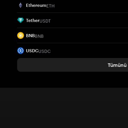
ETH
Ethereum
USDT
Tether
BNB
BNB
USDC
USDC
Tümünü 