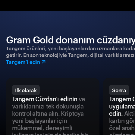
Gram Gold donanım cüzdanıyla 
Tangem ürünleri, yeni başlayanlardan uzmanlara kadar h
getirir. En son teknolojiyle Tangem, dijital varlıklarını
Tangem’i edin
İlk olarak
Sonra
Tangem Cüzdan’ı edinin
ve
Tangem C
varlıklarınızı tek dokunuşla
uygulama
kontrol altına alın. Kriptoya
edin.
Akti
yeni başlayanlar için
kartın gö
mükemmel, deneyimli
özel anah