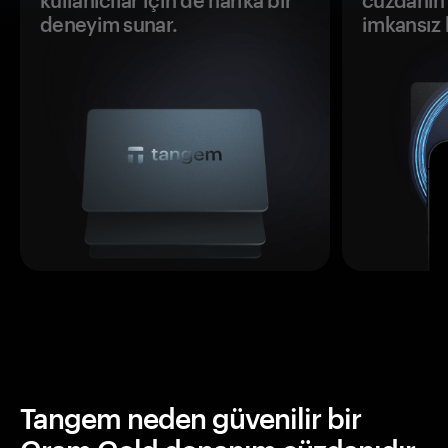
kullanıcılar için de harika bir
cüzdanın 
deneyim sunar.
imkansız h
Tangem neden güvenilir bir