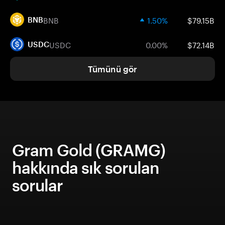
BNB
1.50%
$79.15B
BNB
USDC
0.00%
$72.14B
USDC
Tümünü gör
Gram Gold (GRAMG)
hakkında sık sorulan
sorular