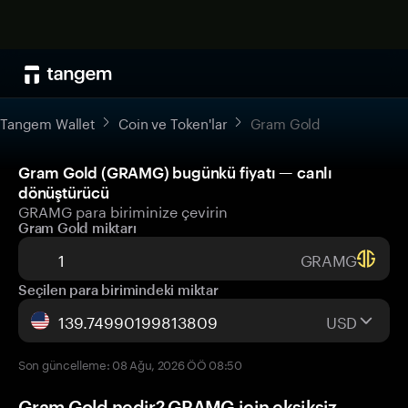
Tangem Wallet
Coin ve Token'lar
Gram Gold
Gram Gold (GRAMG) bugünkü fiyatı — canlı
dönüştürücü
GRAMG para biriminize çevirin
Gram Gold miktarı
GRAMG
Seçilen para birimindeki miktar
USD
Son güncelleme: 08 Ağu, 2026 ÖÖ 08:50
Gram Gold nedir? GRAMG için eksiksiz