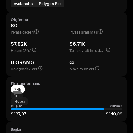
Avalanche
Polygon Pos
Ölçümler
$0
-
Piyasa değeri
Piyasa sıralaması
$7.82K
$6.71K
Hacim (24s)
Tam seyreltilmiş değerleme
0 GRAMG
∞
Dolaşımdaki arz
Maksimum arz
Fiyat performansı
24h
1m
Hepsi
Düşük
Yüksek
$137,97
$140,09
Başka