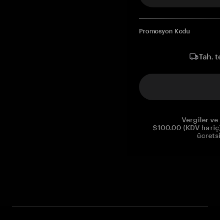
Promosyon Kodu
Tah. t
Vergiler ve 
$100.00 (KDV hariç)
ücrets