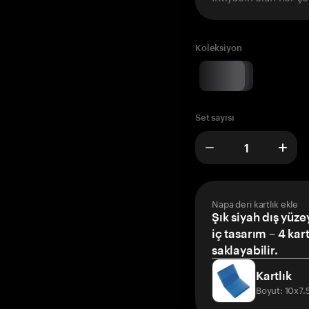
Koleksiyon
Set sayısı
Napa deri kartlık ekle
Şık siyah dış yüze
iç tasarım – 4 kar
saklayabilir.
Kartlık
Boyut: 10x7