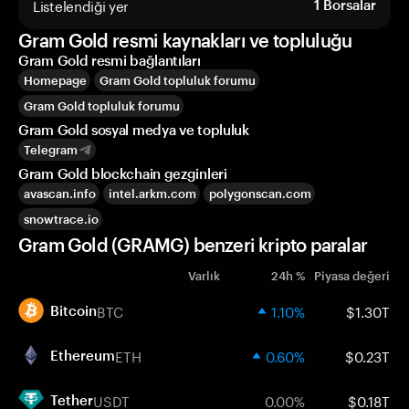
Listelendiği yer
1
Borsalar
Gram Gold resmi kaynakları ve topluluğu
Gram Gold resmi bağlantıları
Homepage
Gram Gold topluluk forumu
Gram Gold topluluk forumu
Gram Gold sosyal medya ve topluluk
Telegram
Gram Gold blockchain gezginleri
avascan.info
intel.arkm.com
polygonscan.com
snowtrace.io
Gram Gold (GRAMG) benzeri kripto paralar
Varlık
24h %
Piyasa değeri
BTC
1.10%
$1.30T
Bitcoin
ETH
0.60%
$0.23T
Ethereum
USDT
0.00%
$0.18T
Tether