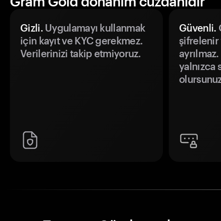
Gram Gold donanım cüzdanıdır
Gizli.
Uygulamayı kullanmak
Güvenli.
Ö
için kayıt ve KYC gerekmez.
şifrelenir
Verilerinizi takip etmiyoruz.
ayrılmaz.
yalnızca s
olursunuz