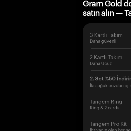
Gram Gold d
satın alın — 
3 Kartlı Takım
Daha güvenli
2 Kartlı Takım
Daha Ucuz
2. Set %50 İndiri
İki soğuk cüzdan içi
Tangem Ring
Ring & 2 cards
Tangem Pro Kit
İhtiyacın olan her şe