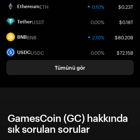
ETH
0.10%
$0.23T
Ethereum
USDT
0.00%
$0.18T
Tether
BNB
2.10%
$80.20B
BNB
USDC
0.00%
$72.15B
USDC
Tümünü gör
GamesCoin (GC) hakkında
sık sorulan sorular