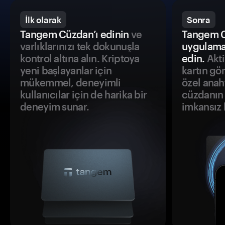
İlk olarak
Sonra
Tangem Cüzdan’ı edinin
ve
Tangem C
varlıklarınızı tek dokunuşla
uygulama
kontrol altına alın. Kriptoya
edin.
Akti
yeni başlayanlar için
kartın gö
mükemmel, deneyimli
özel anah
kullanıcılar için de harika bir
cüzdanın 
deneyim sunar.
imkansız h