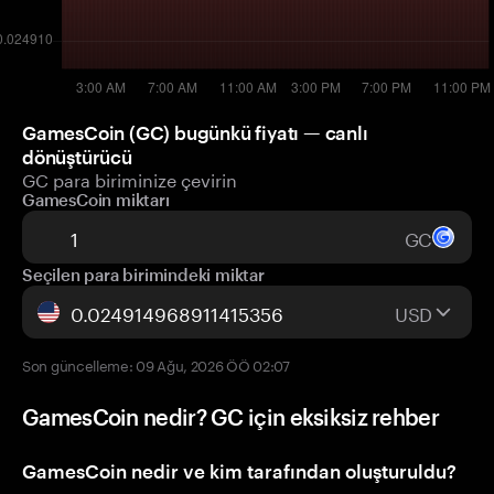
GamesCoin (GC) bugünkü fiyatı — canlı
dönüştürücü
GC para biriminize çevirin
GamesCoin miktarı
GC
Seçilen para birimindeki miktar
USD
Son güncelleme: 09 Ağu, 2026 ÖÖ 02:07
GamesCoin nedir? GC için eksiksiz rehber
GamesCoin nedir ve kim tarafından oluşturuldu?