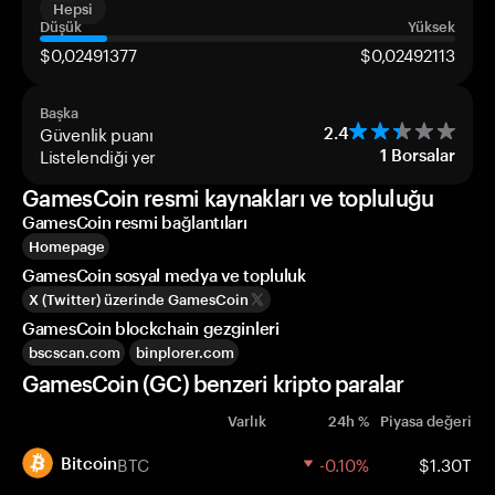
Hepsi
Düşük
Yüksek
$0,02491377
$0,02492113
Başka
Güvenlik puanı
2.4
Listelendiği yer
1
Borsalar
GamesCoin resmi kaynakları ve topluluğu
GamesCoin resmi bağlantıları
Homepage
GamesCoin sosyal medya ve topluluk
X (Twitter) üzerinde GamesCoin
GamesCoin blockchain gezginleri
bscscan.com
binplorer.com
GamesCoin (GC) benzeri kripto paralar
Varlık
24h %
Piyasa değeri
BTC
-0.10%
$1.30T
Bitcoin