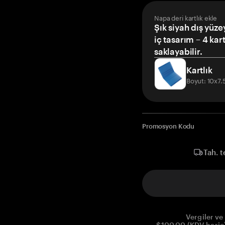
Napa deri kartlık ekle
Şık siyah dış yüze
iç tasarım – 4 kar
saklayabilir.
Kartlık
Boyut: 10x7
Promosyon Kodu
Tah. t
Vergiler ve 
$100.00 (KDV hariç)