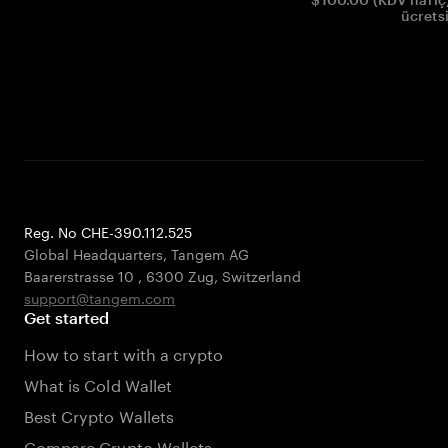
ücrets
Reg. No CHE-390.112.525
Global Headquarters, Tangem AG
Baarerstrasse 10
,
6300 Zug
,
Switzerland
support@tangem.com
Get started
How to start with a crypto
What is Cold Wallet
Best Crypto Wallets
Compare Crypto Wallets