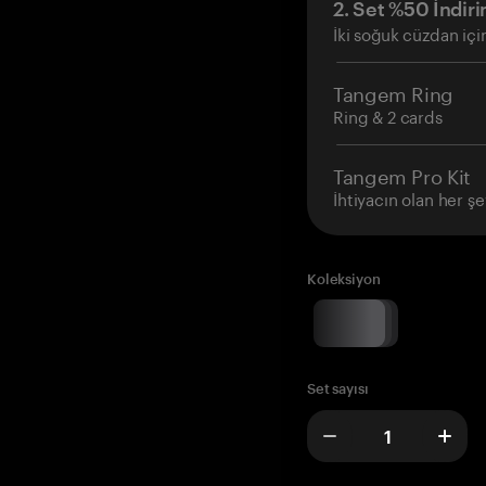
2. Set %50 İndiri
İki soğuk cüzdan içi
Tangem Ring
Ring & 2 cards
Tangem Pro Kit
İhtiyacın olan her şe
Koleksiyon
Set sayısı