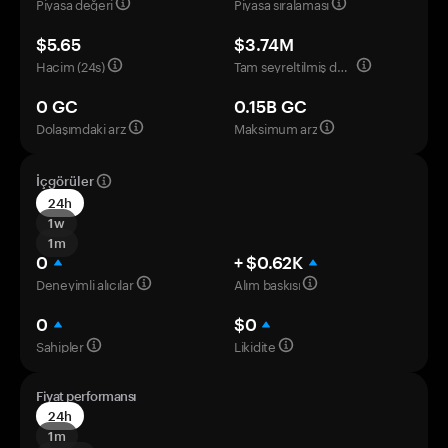
Piyasa değeri
Piyasa sıralaması
$5.65
$3.74M
Hacim (24s)
Tam seyreltilmiş değerleme
0 GC
0.15B GC
Dolaşımdaki arz
Maksimum arz
İçgörüler
24h
1w
1m
0
+ $0.62K
Deneyimli alıcılar
Alım baskısı
0
$0
Sahipler
Likidite
Fiyat performansı
24h
1m