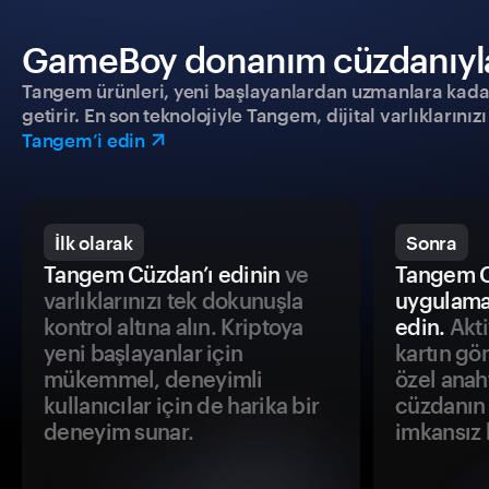
GameBoy donanım cüzdanıyla g
Tangem ürünleri, yeni başlayanlardan uzmanlara kadar h
getirir. En son teknolojiyle Tangem, dijital varlıklarını
Tangem’i edin
İlk olarak
Sonra
Tangem Cüzdan’ı edinin
ve
Tangem C
varlıklarınızı tek dokunuşla
uygulama
kontrol altına alın. Kriptoya
edin.
Akti
yeni başlayanlar için
kartın gö
mükemmel, deneyimli
özel anah
kullanıcılar için de harika bir
cüzdanın 
deneyim sunar.
imkansız h