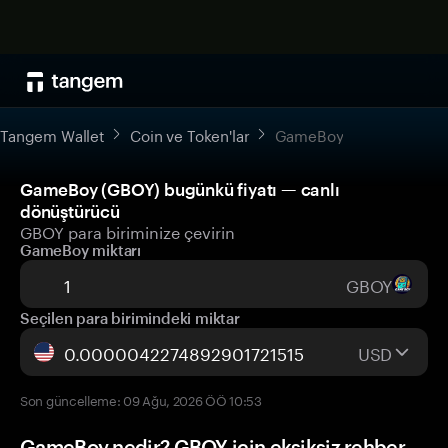
Tangem Wallet
Coin ve Token'lar
GameBoy
GameBoy (GBOY) bugünkü fiyatı — canlı
dönüştürücü
GBOY para biriminize çevirin
GameBoy miktarı
GBOY
Seçilen para birimindeki miktar
USD
Son güncelleme: 09 Ağu, 2026 ÖÖ 10:53
GameBoy nedir? GBOY için eksiksiz rehber