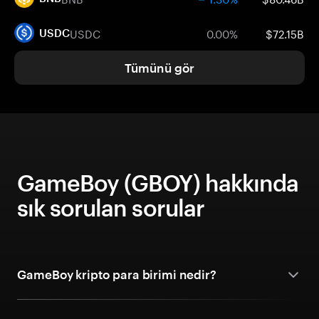
USDC
0.00%
$72.15B
USDC
Tümünü gör
GameBoy (GBOY) hakkında
sık sorulan sorular
GameBoy kripto para birimi nedir?