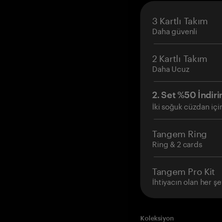
3 Kartlı Takım
Daha güvenli
2 Kartlı Takım
Daha Ucuz
2. Set %50 İndiri
İki soğuk cüzdan içi
Tangem Ring
Ring & 2 cards
Tangem Pro Kit
İhtiyacın olan her şe
Koleksiyon