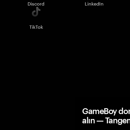
Discord
LinkedIn
TikTok
GameBoy don
alın — Tange