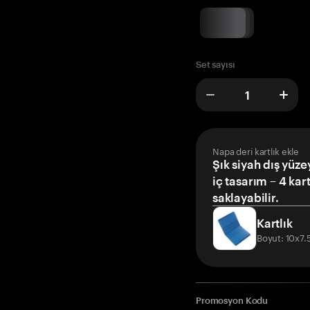
Set sayısı
Napa deri kartlık ekle
Şık siyah dış yüze
iç tasarım – 4 kar
saklayabilir.
Kartlık
Boyut: 10x7
Promosyon Kodu