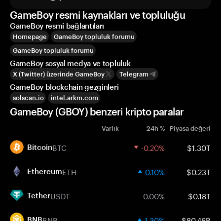
GameBoy resmi kaynakları ve topluluğu
GameBoy resmi bağlantıları
Homepage
GameBoy topluluk forumu
GameBoy topluluk forumu
GameBoy sosyal medya ve topluluk
X (Twitter) üzerinde GameBoy
Telegram
GameBoy blockchain gezginleri
solscan.io
intel.arkm.com
GameBoy (GBOY) benzeri kripto paralar
Varlık
24h %
Piyasa değeri
BTC
-0.20%
$1.30T
Bitcoin
ETH
0.10%
$0.23T
Ethereum
USDT
0.00%
$0.18T
Tether
BNB
1.30%
$80.46B
BNB