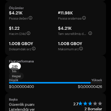
Ölçümler
$4.21K
#11.98K
Piyasa değeri
Piyasa sıralaması
$1.22
$4.21K
Hacim (24s)
Tam seyreltilmiş değerleme
1.00B GBOY
1.00B GBOY
Dolaşımdaki arz
Maksimum arz
Fiyat performansı
24h
1m
Hepsi
Düşük
Yüksek
$0,00000400
$0,00000426
Başka
Güvenlik puanı
2.7
Listelendiği yer
2
Borsalar