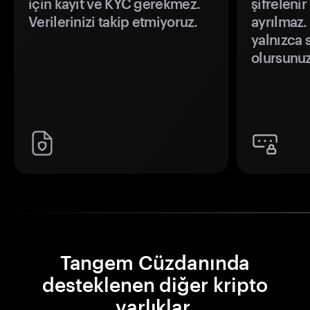
için kayıt ve KYC gerekmez.
şifrelenir
Verilerinizi takip etmiyoruz.
ayrılmaz.
yalnızca s
olursunuz
Tangem Cüzdanında
desteklenen diğer kripto
varlıklar.