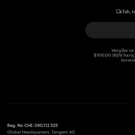
Tah. t
Vergiler ve 
$100.00 (KDV hariç)
ücrets
Reg. No CHE-390.112.525
Global Headquarters, Tangem AG