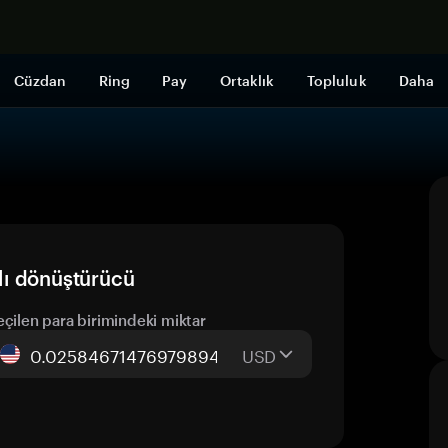
Şimdi alışveri
Cüzdan
Ring
Pay
Ortaklık
Topluluk
Daha
lı dönüştürücü
eçilen para birimindeki miktar
USD