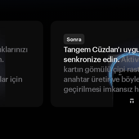
Sonra
ıklarınızı
Tangem Cüzdan'ı uyg
n.
senkronize edin.
Aktiv
kartın gömülü çipi rast
ar için
anahtar üretir ve böyl
geçirilmesi imkansız ha