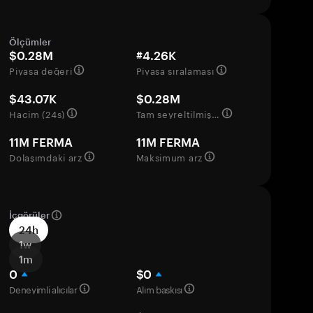
Ölçümler
$0.28M
#4.26K
Piyasa değeri
Piyasa sıralaması
$43.07K
$0.28M
Hacim (24s)
Tam seyreltilmiş değerleme
11M FERMA
11M FERMA
Dolaşımdaki arz
Maksimum arz
İçgörüler
24h
1w
1m
0
$0
Deneyimli alıcılar
Alım baskısı