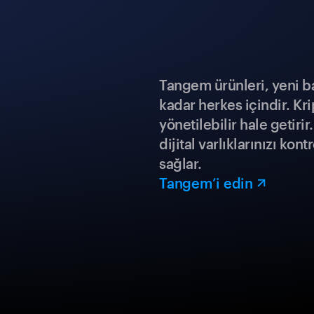
Tangem ürünleri, yeni b
kadar herkes içindir. Kr
yönetilebilir hale getiri
dijital varlıklarınızı ko
sağlar.
Tangem’i edin