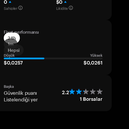
0
$0
Sahipler
Likidite
Fiyat performansı
24h
1m
Hepsi
Düşük
Yüksek
$0,0257
$0,0261
Başka
Güvenlik puanı
2.2
Listelendiği yer
1
Borsalar