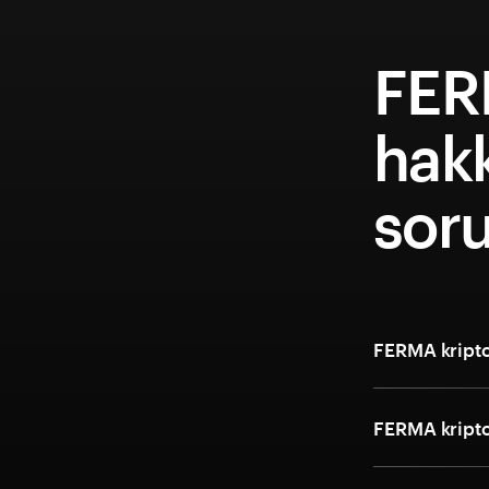
FER
hakk
soru
FERMA kripto
FERMA kripto 