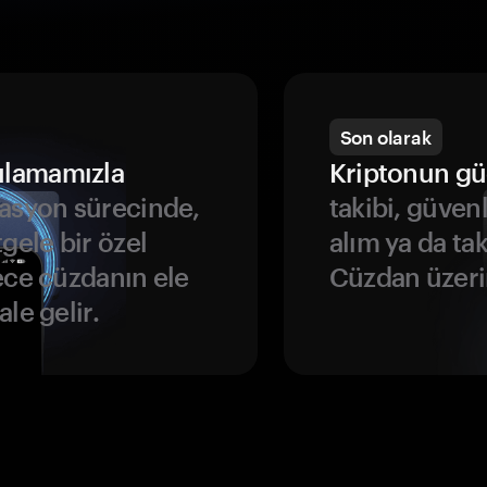
Son olarak
ulamamızla
Kriptonun gü
asyon sürecinde,
takibi, güven
gele bir özel
alım ya da ta
ece cüzdanın ele
Cüzdan üzeri
le gelir.