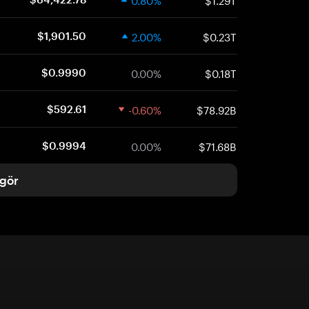
2.00%
$0.23T
$1,901.50
0.00%
$0.18T
$0.9990
-0.60%
$78.92B
$592.61
0.00%
$71.68B
$0.9994
gör