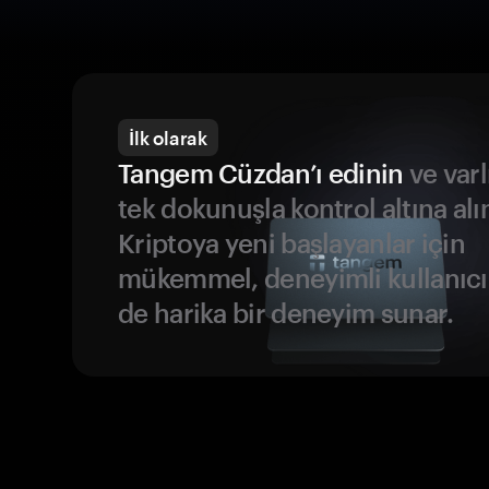
İlk olarak
Tangem Cüzdan’ı edinin
ve varl
tek dokunuşla kontrol altına alı
Kriptoya yeni başlayanlar için
mükemmel, deneyimli kullanıcıl
de harika bir deneyim sunar.