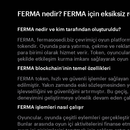
FERMA nedir? FERMA için eksiksiz 
FERMA nedir ve kim tarafından oluşturuldu?
FERMA, fermasosedi.biz çevrimiçi oyun platform
tokendir. Oyunda para yatırma, çekme ve reklam s
para birimi olarak hizmet verir. Token, oyuncul
şekilde etkileşim kurma imkanı sağlayarak oyun 
FERMA blockchain’inin temel özellikleri
FERMA token, hızlı ve güvenli işlemler sağlayan
edilmiştir. Yakın zamanda eski sözleşmesinden y
işlevselliğini ve güvenliğini artırmıştır. Bu geçi
deneyimini geliştirmeye yönelik devam eden çaba
FERMA işlemleri nasıl çalışır
Oyuncular, oyunda çeşitli eylemleri gerçekleştir
Bunlar arasında oyun içi aktivitelerini finanse e
oyun içi girişimlerini tanıtmak için reklam satı