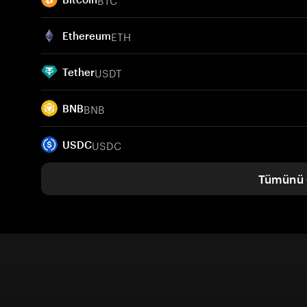
ETH
Ethereum
USDT
Tether
BNB
BNB
USDC
USDC
Tümünü 