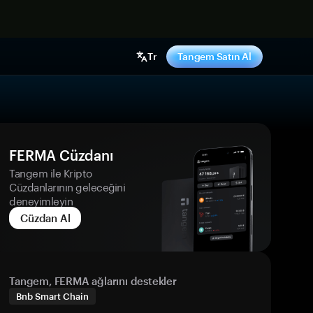
ş yap
Tr
Tangem Satın Al
FERMA Cüzdanı
Tangem ile Kripto
Cüzdanlarının geleceğini
deneyimleyin
Cüzdan Al
Tangem, FERMA ağlarını destekler
Bnb Smart Chain