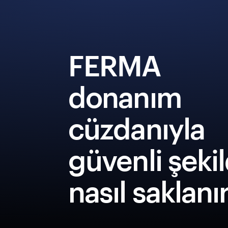
FERMA
donanım
cüzdanıyla
güvenli şeki
nasıl saklanı