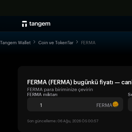
Tangem Wallet
Coin ve Token'lar
FERMA
FERMA (FERMA) bugünkü fiyatı — can
FERMA para biriminize çevirin
FERMA miktarı
S
FERMA
Son güncelleme: 06 Ağu, 2026 ÖS 00:57