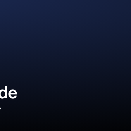
lde
r