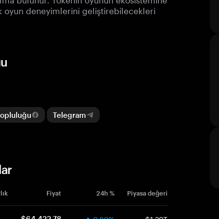
 oyun deneyimlerini geliştirebilecekleri
ğu
opluluğu
Telegram
lar
lık
Fiyat
24h %
Piyasa değeri
0.80%
$1.29T
$64,422.78