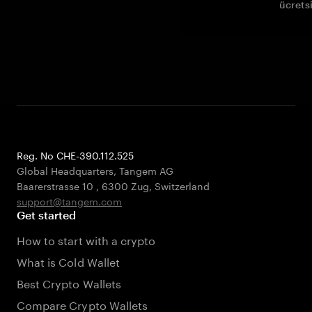
ücrets
Reg. No CHE-390.112.525
Global Headquarters, Tangem AG
Baarerstrasse 10
,
6300 Zug
,
Switzerland
support@tangem.com
Get started
How to start with a crypto
What is Cold Wallet
Best Crypto Wallets
Compare Crypto Wallets