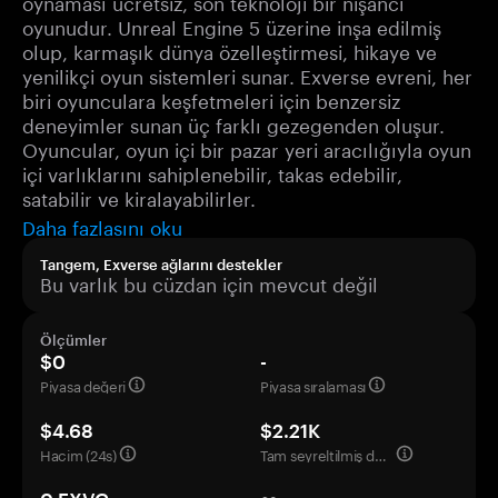
oynaması ücretsiz, son teknoloji bir nişancı
oyunudur. Unreal Engine 5 üzerine inşa edilmiş
olup, karmaşık dünya özelleştirmesi, hikaye ve
yenilikçi oyun sistemleri sunar. Exverse evreni, her
biri oyunculara keşfetmeleri için benzersiz
deneyimler sunan üç farklı gezegenden oluşur.
Oyuncular, oyun içi bir pazar yeri aracılığıyla oyun
içi varlıklarını sahiplenebilir, takas edebilir,
satabilir ve kiralayabilirler.
Daha fazlasını oku
Tangem, Exverse ağlarını destekler
Bu varlık bu cüzdan için mevcut değil
Ölçümler
$0
-
Piyasa değeri
Piyasa sıralaması
$4.68
$2.21K
Hacim (24s)
Tam seyreltilmiş değerleme