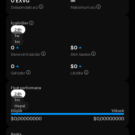
0 EXVG
∞
Dolaşımdaki arz
Maksimum arz
İçgörüler
24h
1w
1m
0
$0
Deneyimli alıcılar
Alım baskısı
0
$0
Sahipler
Likidite
Fiyat performansı
24h
1m
Hepsi
Düşük
Yüksek
$0,00000000
$0,00000000
Başka