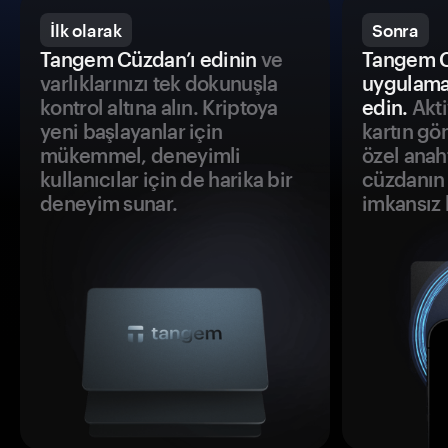
İlk olarak
Sonra
Tangem Cüzdan’ı edinin
ve
Tangem C
varlıklarınızı tek dokunuşla
uygulama
kontrol altına alın. Kriptoya
edin.
Akti
yeni başlayanlar için
kartın gö
mükemmel, deneyimli
özel anah
kullanıcılar için de harika bir
cüzdanın 
deneyim sunar.
imkansız h