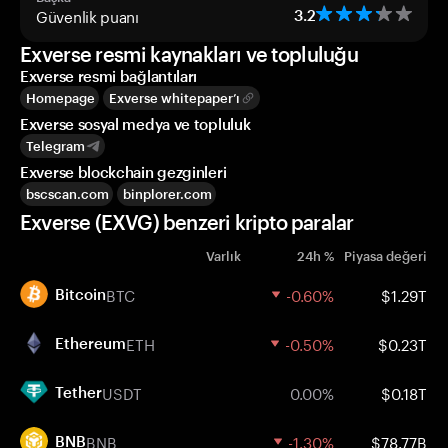
Güvenlik puanı
3.2
Exverse resmi kaynakları ve topluluğu
Exverse resmi bağlantıları
Homepage
Exverse whitepaper’ı
Exverse sosyal medya ve topluluk
Telegram
Exverse blockchain gezginleri
bscscan.com
binplorer.com
Exverse (EXVG) benzeri kripto paralar
Varlık
24h %
Piyasa değeri
BTC
-0.60%
$1.29T
Bitcoin
ETH
-0.50%
$0.23T
Ethereum
USDT
0.00%
$0.18T
Tether
BNB
-1.30%
$78.77B
BNB