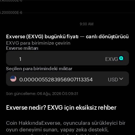
Exverse (EXVG) bugünkü fiyatı — canlı dönüştürücü
EXVG para biriminize çevirin
Exverse miktarı
EXVG
Seçilen para birimindeki miktar
USD
Son güncelleme: 06 Ağu, 2026 ÖS 09:31
Exverse nedir? EXVG için eksiksiz rehber
Coin HakkındaExverse, oyunculara sürükleyici bir
oyun deneyimi sunan, yapay zeka destekli,