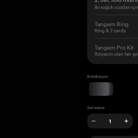
İki soğuk cüzdan içi
Tangem Ring
Ring & 2 cards
Tangem Pro Kit
İhtiyacın olan her şe
Koleksiyon
Set sayısı