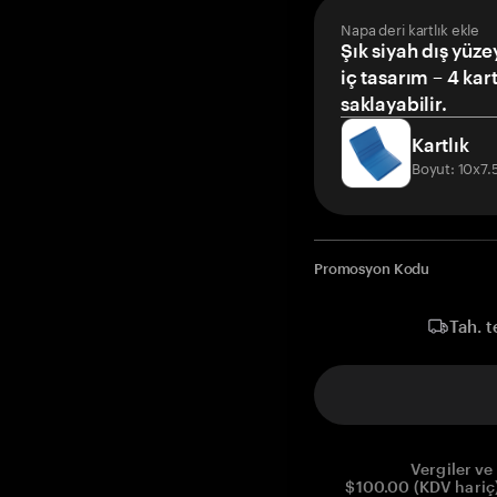
Napa deri kartlık ekle
Şık siyah dış yüze
iç tasarım – 4 kar
saklayabilir.
Kartlık
Boyut: 10x7
Promosyon Kodu
Tah. t
Vergiler ve 
$100.00 (KDV hariç)