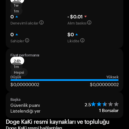
1w
1m
0
- $0.01
Deneyimli alıcılar
Alım baskısı
0
$0
Sahipler
Likidite
Fiyat performansı
24h
1m
Hepsi
Düşük
Yüksek
$0,00000002
$0,00000002
Başka
Güvenlik puanı
2.5
Listelendiği yer
1
Borsalar
Doge KaKi resmi kaynakları ve topluluğu
Doge KaKi resmi bağlantıları