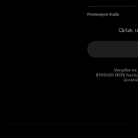
Promosyon Kodu
Tah. t
Vergiler ve 
$100.00 (KDV hariç)
ücrets