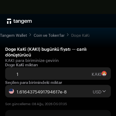
Tangem Wallet
Coin ve Token'lar
Doge KaKi
Doge KaKi (KAKI) bugünkü fiyatı — canlı
dönüştürücü
KAKI para biriminize çevirin
Doge KaKi miktarı
KAKI
Seçilen para birimindeki miktar
USD
Son güncelleme: 08 Ağu, 2026 ÖS 07:35