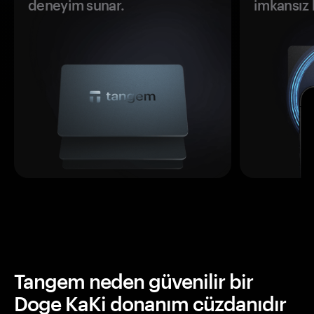
deneyim sunar.
imkansız h
Tangem neden güvenilir bir
Doge KaKi donanım cüzdanıdır