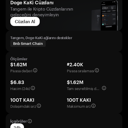
Doge KaKi Cüzdanı
Tangem ile Kripto Cüzdanlarının
geleceğini deneyimleyin
Cüzdan Al
Tangem, Doge KaKi ağlarını destekler
Bnb Smart Chain
Ölçümler
$1.62M
#2.40K
Piyasa değeri
Piyasa sıralaması
$6.83
$1.62M
Hacim (24s)
Tam seyreltilmiş değerleme
100T KAKI
100T KAKI
Dolaşımdaki arz
Maksimum arz
İçgörüler
24h