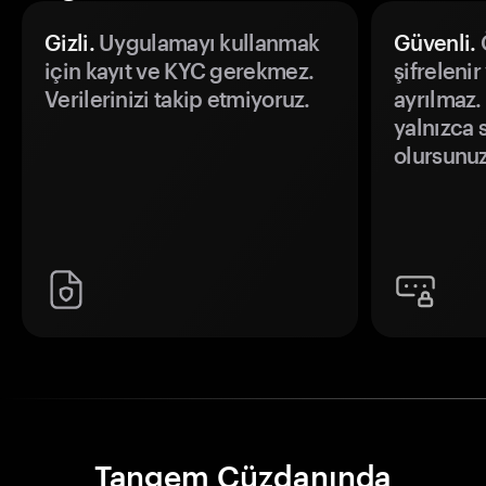
Gizli.
Uygulamayı kullanmak
Güvenli.
Ö
için kayıt ve KYC gerekmez.
şifrelenir
Verilerinizi takip etmiyoruz.
ayrılmaz.
yalnızca s
olursunuz
Tangem Cüzdanında