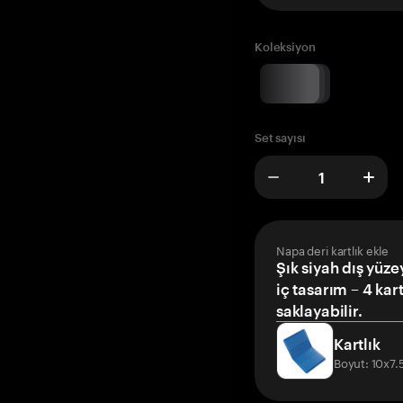
Koleksiyon
Set sayısı
Napa deri kartlık ekle
Şık siyah dış yüze
iç tasarım – 4 kar
saklayabilir.
Kartlık
Boyut: 10x7