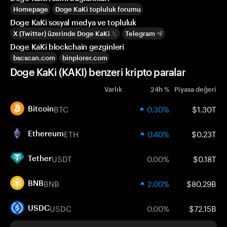
Homepage
Doge KaKi topluluk forumu
Doge KaKi sosyal medya ve topluluk
X (Twitter) üzerinde Doge KaKi
Telegram
Doge KaKi blockchain gezginleri
bscscan.com
binplorer.com
Doge KaKi (KAKI) benzeri kripto paralar
Varlık
24h %
Piyasa değeri
BTC
0.30%
$1.30T
Bitcoin
ETH
0.40%
$0.23T
Ethereum
USDT
0.00%
$0.18T
Tether
BNB
2.00%
$80.29B
BNB
USDC
0.00%
$72.15B
USDC