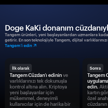
Doge KaKi donanım cüzdanıyla 
Tangem ürünleri, yeni başlayanlardan uzmanlara kadar h
getirir. En son teknolojiyle Tangem, dijital varlıklarını
Tangem’i edin
İlk olarak
Sonra
Tangem Cüzdan’ı edinin
ve
Tangem C
varlıklarınızı tek dokunuşla
uygulama
kontrol altına alın. Kriptoya
edin.
Akti
yeni başlayanlar için
kartın gö
mükemmel, deneyimli
özel anah
kullanıcılar için de harika bir
cüzdanın 