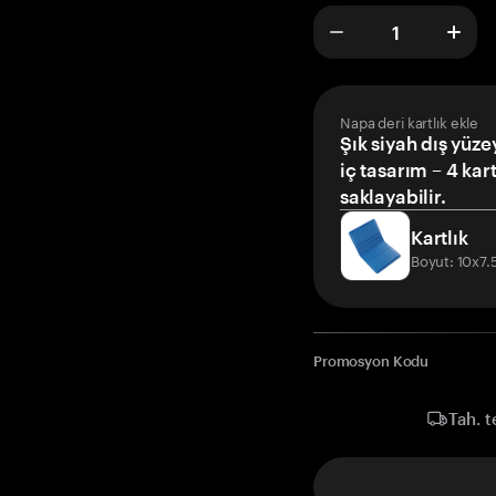
Napa deri kartlık ekle
Şık siyah dış yüze
iç tasarım – 4 kar
saklayabilir.
Kartlık
Boyut: 10x7
Promosyon Kodu
Tah. t