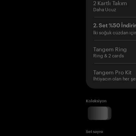
2 Kartlı Takım
Daha Ucuz
2. Set %50 İndiri
İki soğuk cüzdan içi
Tangem Ring
Ring & 2 cards
Tangem Pro Kit
İhtiyacın olan her şe
Koleksiyon
Set sayısı