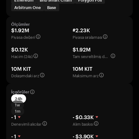
Ethereum
Bnb Smart Chain
Polygon Pos
Arbitrum One
Base
Ölçümler
$1.92M
#2.23K
Piyasa değeri
Piyasa sıralaması
$0.12K
$1.92M
Hacim (24s)
Tam seyreltilmiş değerleme
10M KIT
10M KIT
Dolaşımdaki arz
Maksimum arz
İçgörüler
24h
1w
1m
- 1
- $0.33K
Deneyimli alıcılar
Alım baskısı
- 1
- $3.90K