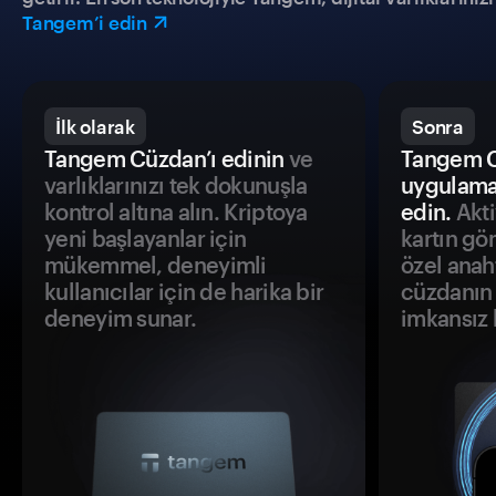
Tangem’i edin
İlk olarak
Sonra
Tangem Cüzdan’ı edinin
ve
Tangem C
varlıklarınızı tek dokunuşla
uygulama
kontrol altına alın. Kriptoya
edin.
Akti
yeni başlayanlar için
kartın gö
mükemmel, deneyimli
özel anah
kullanıcılar için de harika bir
cüzdanın 
deneyim sunar.
imkansız h