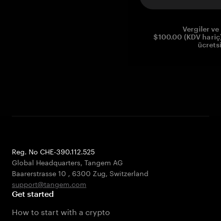
Vergiler ve 
$100.00 (KDV hariç)
ücrets
Reg. No CHE-390.112.525
Global Headquarters, Tangem AG
Baarerstrasse 10
,
6300 Zug
,
Switzerland
support@tangem.com
Get started
How to start with a crypto