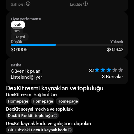
Sahipler
Likidite
Fiyat performansı
24h
1m
Hepsi
Düşük
Yüksek
$0,1905
$0,1942
Başka
Güvenlik puanı
3.1
Listelendiği yer
3
Borsalar
DexKit resmi kaynakları ve topluluğu
DexKit resmi bağlantıları
Homepage
Homepage
Homepage
DexKit sosyal medya ve topluluk
DexKit Reddit topluluğu
DexKit kaynak kodu ve geliştirici depoları
GitHub’daki DexKit kaynak kodu