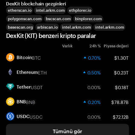
DexKit blockchain gezginleri
etherscan.io
intel.arkm.com
ethplorer.io
polygonscan.com
bscscan.com
binplorer.com
basescan.org
arbiscan.io
intel.arkm.com
intel.arkm.com
DexKit (KIT) benzeri kripto paralar
Varlık
24h %
Piyasa değeri
BTC
0.70%
$1.30T
Bitcoin
ETH
0.50%
$0.23T
Ethereum
USDT
0.00%
$0.18T
Tether
BNB
0.20%
$78.87B
BNB
USDC
0.00%
$72.12B
USDC
Tümünü gör