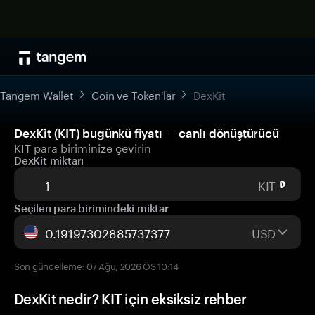
Tangem Wallet
Coin ve Token'lar
DexKit
DexKit (KIT) bugünkü fiyatı — canlı dönüştürücü
KIT para biriminize çevirin
DexKit miktarı
KIT
Seçilen para birimindeki miktar
USD
Son güncelleme: 07 Ağu, 2026 ÖS 10:14
DexKit nedir? KIT için eksiksiz rehber