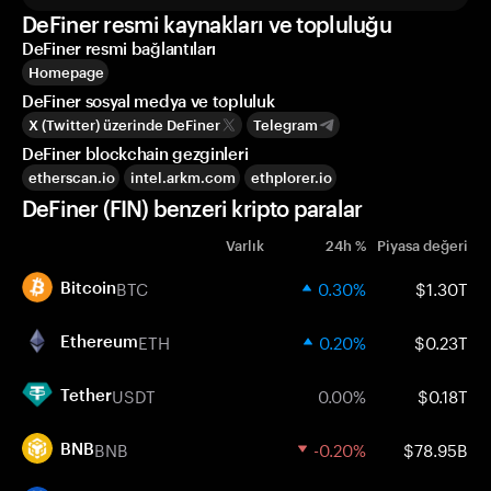
DeFiner resmi kaynakları ve topluluğu
DeFiner resmi bağlantıları
Homepage
DeFiner sosyal medya ve topluluk
X (Twitter) üzerinde DeFiner
Telegram
DeFiner blockchain gezginleri
etherscan.io
intel.arkm.com
ethplorer.io
DeFiner (FIN) benzeri kripto paralar
Varlık
24h %
Piyasa değeri
BTC
0.30%
$1.30T
Bitcoin
ETH
0.20%
$0.23T
Ethereum
USDT
0.00%
$0.18T
Tether
BNB
-0.20%
$78.95B
BNB