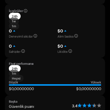
İçgörüler
24h
1w
1m
0
$0
Deneyimli alıcılar
Alım baskısı
0
$0
Sahipler
Likidite
Fiyat performansı
24h
1m
Hepsi
Düşük
Yüksek
$0,00000000
$0,00000000
Başka
Güvenlik puanı
3.4