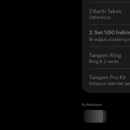
2 Kartlı Takım
Daha Ucuz
2. Set %50 İndiri
İki soğuk cüzdan içi
Tangem Ring
Ring & 2 cards
Tangem Pro Kit
İhtiyacın olan her şe
Koleksiyon