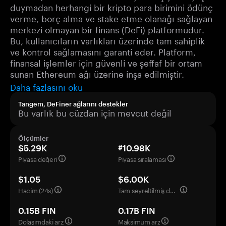
duymadan herhangi bir kripto para birimini ödünç
verme, borç alma ve stake etme olanağı sağlayan
merkezi olmayan bir finans (DeFi) platformudur.
Bu, kullanıcıların varlıkları üzerinde tam sahiplik
ve kontrol sağlamasını garanti eder. Platform,
finansal işlemler için güvenli ve şeffaf bir ortam
sunan Ethereum ağı üzerine inşa edilmiştir.
Daha fazlasını oku
Tangem, DeFiner ağlarını destekler
Bu varlık bu cüzdan için mevcut değil
Ölçümler
$5.29K
#10.98K
Piyasa değeri
Piyasa sıralaması
$1.05
$6.00K
Hacim (24s)
Tam seyreltilmiş değerleme
0.15B FIN
0.17B FIN
Dolaşımdaki arz
Maksimum arz