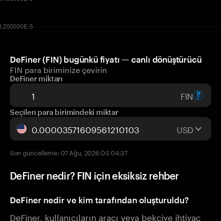
DeFiner (FIN) bugünkü fiyatı — canlı dönüştürücü
FIN para biriminize çevirin
DeFiner miktarı
FIN
Seçilen para birimindeki miktar
USD
Son güncelleme: 07 Ağu, 2026 ÖS 04:37
DeFiner nedir? FIN için eksiksiz rehber
DeFiner nedir ve kim tarafından oluşturuldu?
DeFiner, kullanıcıların aracı veya bekçiye ihtiyaç