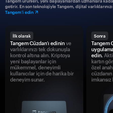
Tangem ürünleri, yeni başlayanlardan uzmanlara kadar h
getirir. En son teknolojiyle Tangem, dijital varlıklarını
Tangem’i edin
İlk olarak
Sonra
Tangem Cüzdan’ı edinin
ve
Tangem C
varlıklarınızı tek dokunuşla
uygulama
kontrol altına alın. Kriptoya
edin.
Akti
yeni başlayanlar için
kartın gö
mükemmel, deneyimli
özel anah
kullanıcılar için de harika bir
cüzdanın 
deneyim sunar.
imkansız h