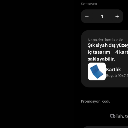
Set sayısı
Napa deri kartlık ekle
Şık siyah dış yüze
iç tasarım – 4 kar
saklayabilir.
Kartlık
Boyut: 10x7
Promosyon Kodu
Tah. t