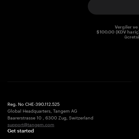
Vergiler ve 
$100.00 (KDV hariç)
ücrets
Reg. No CHE-390.112.525
Global Headquarters, Tangem AG
Baarerstrasse 10
,
6300 Zug
,
Switzerland
support@tangem.com
Get started