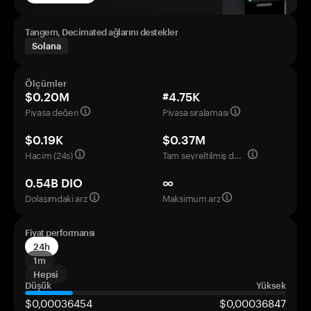
Tangem, Decimated ağlarını destekler
Solana
Ölçümler
$0.20M
#4.75K
Piyasa değeri
Piyasa sıralaması
$0.19K
$0.37M
Hacim (24s)
Tam seyreltilmiş değerleme
0.54B DIO
∞
Dolaşımdaki arz
Maksimum arz
Fiyat performansı
24h
1m
Hepsi
Düşük
Yüksek
$0,00036454
$0,00036847