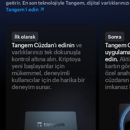
getirir. En son teknolojiyle Tangem, dijital varlıklarını
Tangem’i edin
İlk olarak
Sonra
Tangem Cüzdan’ı edinin
ve
Tangem C
varlıklarınızı tek dokunuşla
uygulama
kontrol altına alın. Kriptoya
edin.
Akti
yeni başlayanlar için
kartın gö
mükemmel, deneyimli
özel anah
kullanıcılar için de harika bir
cüzdanın 
deneyim sunar.
imkansız h