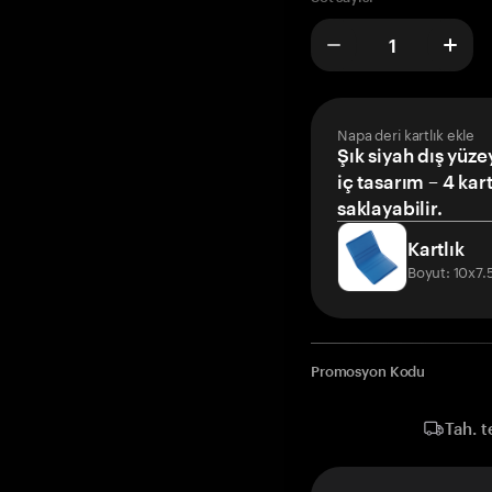
Napa deri kartlık ekle
Şık siyah dış yüze
iç tasarım – 4 kar
saklayabilir.
Kartlık
Boyut: 10x7
Promosyon Kodu
Tah. t