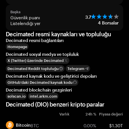
Başka
Güvenlik puanı
3.7
Listelendiği yer
4
Borsalar
Decimated resmi kaynakları ve topluluğu
Decimated resmi bağlantıları
Homepage
Decimated sosyal medya ve topluluk
X (Twitter) üzerinde Decimated
Decimated Reddit topluluğu
Telegram
Decimated kaynak kodu ve geliştirici depoları
GitHub’daki Decimated kaynak kodu
Decimated blockchain gezginleri
solscan.io
intel.arkm.com
Decimated (DIO) benzeri kripto paralar
Varlık
24h %
Piyasa değeri
BTC
0.00%
$1.30T
Bitcoin