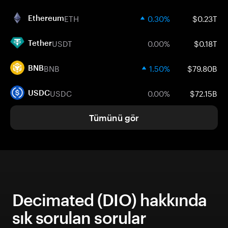
ETH
0.30%
$0.23T
Ethereum
USDT
0.00%
$0.18T
Tether
BNB
1.50%
$79.80B
BNB
USDC
0.00%
$72.15B
USDC
Tümünü gör
Decimated (DIO) hakkında
sık sorulan sorular