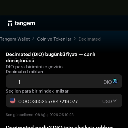
Tangem Wallet
Coin ve Token'lar
Decimated
Decimated (DIO) bugünkü fiyatı — canlı
dönüştürücü
DIO para biriminize çevirin
Decimated miktarı
DIO
Seçilen para birimindeki miktar
USD
Son güncelleme: 08 Ağu, 2026 ÖS 10:23
Decimated nedir? DIO için eksiksiz rehber