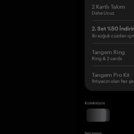
2 Kartlı Takım
Daha Ucuz
2. Set %50 İndiri
İki soğuk cüzdan içi
Tangem Ring
Ring & 2 cards
Tangem Pro Kit
İhtiyacın olan her şe
Koleksiyon
Set sayısı