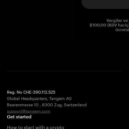
Vergiler ve 
$100.00 (KDV hariç)
ücrets
Reg. No CHE-390.112.525
Global Headquarters, Tangem AG
Baarerstrasse 10
,
6300 Zug
,
Switzerland
support@tangem.com
Get started
How to start with a crypto