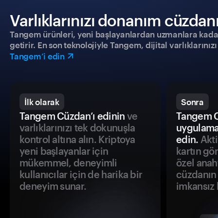
Varlıklarınızı donanım cüzdanıy
Tangem ürünleri, yeni başlayanlardan uzmanlara kadar h
getirir. En son teknolojiyle Tangem, dijital varlıklarını
Tangem’i edin
İlk olarak
Sonra
Tangem Cüzdan’ı edinin
ve
Tangem C
varlıklarınızı tek dokunuşla
uygulama
kontrol altına alın. Kriptoya
edin.
Akti
yeni başlayanlar için
kartın gö
mükemmel, deneyimli
özel anah
kullanıcılar için de harika bir
cüzdanın 
deneyim sunar.
imkansız h