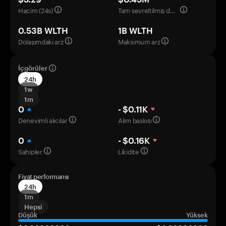
Hacim (24s)
Tam seyreltilmiş değerleme
0.53B WLTH
1B WLTH
Dolaşımdaki arz
Maksimum arz
İçgörüler
24h
1w
1m
0
- $0.11K
Deneyimli alıcılar
Alım baskısı
0
- $0.16K
Sahipler
Likidite
Fiyat performansı
24h
1m
Hepsi
Düşük
Yüksek