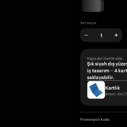
Set sayısı
Napa deri kartlık ekle
Şık siyah dış yüze
iç tasarım – 4 kar
saklayabilir.
Kartlık
Boyut: 10x7
Promosyon Kodu