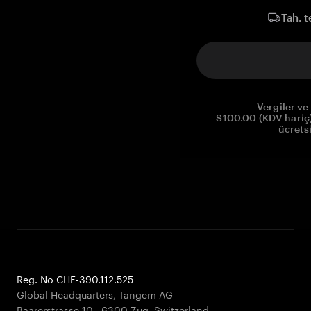
Tah. t
Vergiler ve 
$100.00 (KDV hariç)
ücrets
Reg. No CHE-390.112.525
Global Headquarters, Tangem AG
Baarerstrasse 10
,
6300 Zug
,
Switzerland