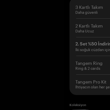
3 Kartlı Takım
Daha güvenli
2 Kartlı Takım
Daha Ucuz
2. Set %50 İndiri
İki soğuk cüzdan içi
Tangem Ring
Ring & 2 cards
Tangem Pro Kit
İhtiyacın olan her şe
Koleksiyon