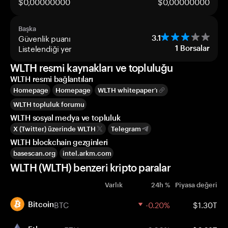
$0,00000000
$0,00000000
Başka
Güvenlik puanı
3.1
Listelendiği yer
1
Borsalar
WLTH resmi kaynakları ve topluluğu
WLTH resmi bağlantıları
Homepage
Homepage
WLTH whitepaper’ı
WLTH topluluk forumu
WLTH sosyal medya ve topluluk
X (Twitter) üzerinde WLTH
Telegram
WLTH blockchain gezginleri
basescan.org
intel.arkm.com
WLTH (WLTH) benzeri kripto paralar
Varlık
24h %
Piyasa değeri
BTC
-0.20%
$1.30T
Bitcoin