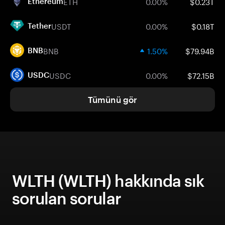
ETH
0.00%
$0.23T
Ethereum
USDT
0.00%
$0.18T
Tether
BNB
1.50%
$79.94B
BNB
USDC
0.00%
$72.15B
USDC
Tümünü gör
WLTH (WLTH) hakkında sık
sorulan sorular