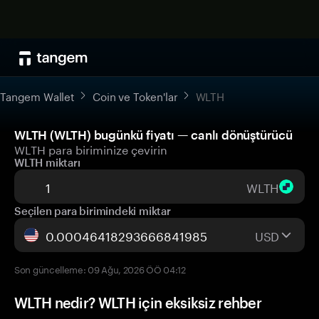
Tangem Wallet
Coin ve Token'lar
WLTH
WLTH (WLTH) bugünkü fiyatı — canlı dönüştürücü
WLTH para biriminize çevirin
WLTH miktarı
WLTH
Seçilen para birimindeki miktar
USD
Son güncelleme: 09 Ağu, 2026 ÖÖ 04:12
WLTH nedir? WLTH için eksiksiz rehber