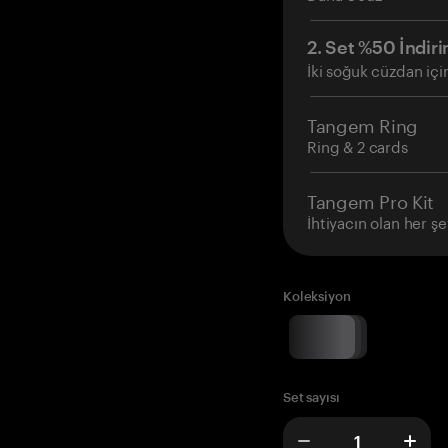
2. Set %50 İndiri
İki soğuk cüzdan içi
Tangem Ring
Ring & 2 cards
Tangem Pro Kit
İhtiyacın olan her şe
Koleksiyon
Set sayısı