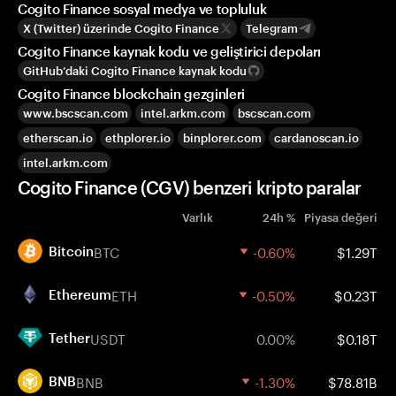
Cogito Finance sosyal medya ve topluluk
X (Twitter) üzerinde Cogito Finance
Telegram
Cogito Finance kaynak kodu ve geliştirici depoları
GitHub’daki Cogito Finance kaynak kodu
Cogito Finance blockchain gezginleri
www.bscscan.com
intel.arkm.com
bscscan.com
etherscan.io
ethplorer.io
binplorer.com
cardanoscan.io
intel.arkm.com
Cogito Finance (CGV) benzeri kripto paralar
Varlık
24h %
Piyasa değeri
BTC
-0.60%
$1.29T
Bitcoin
ETH
-0.50%
$0.23T
Ethereum
USDT
0.00%
$0.18T
Tether
BNB
-1.30%
$78.81B
BNB