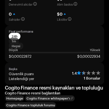
Deneyimli alıcılar
Alım baskısı
0
$0
Sahipler
Likidite
Fiyat performansı
24h
1m
Hepsi
Düşük
Yüksek
$0,00022872
$0,00022934
Başka
Güvenlik puanı
1.4
Listelendiği yer
1
Borsalar
Cogito Finance resmi kaynakları ve topluluğu
Cogito Finance resmi bağlantıları
Homepage
Cogito Finance whitepaper’ı
Cogito Finance topluluk forumu