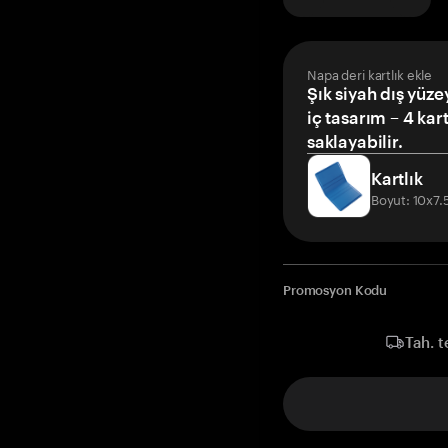
Napa deri kartlık ekle
Şık siyah dış yüze
iç tasarım – 4 kar
saklayabilir.
Kartlık
Boyut: 10x7
Promosyon Kodu
Tah. t