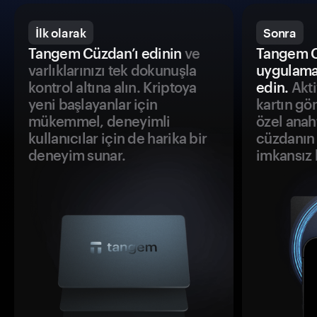
İlk olarak
Sonra
Tangem Cüzdan’ı edinin
ve
Tangem C
varlıklarınızı tek dokunuşla
uygulama
kontrol altına alın. Kriptoya
edin.
Akti
yeni başlayanlar için
kartın gö
mükemmel, deneyimli
özel anah
kullanıcılar için de harika bir
cüzdanın 
deneyim sunar.
imkansız h