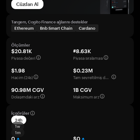
Cüzdan Al
Tangem, Cogito Finance ağlarını destekler
Ethereum
Bnb Smart Chain
Cardano
Ölçümler
$20.81K
#8.63K
Piyasa değeri
Piyasa sıralaması
$1.98
$0.23M
Hacim (24s)
Tam seyreltilmiş değerleme
90.98M CGV
1B CGV
Dolaşımdaki arz
Maksimum arz
İçgörüler
24h
1w
1m
0
$0