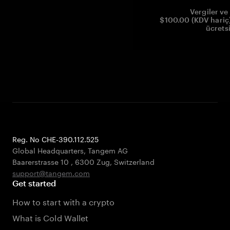
Vergiler ve 
$100.00 (KDV hariç)
ücrets
Reg. No CHE-390.112.525
Global Headquarters, Tangem AG
Baarerstrasse 10
,
6300 Zug
,
Switzerland
support@tangem.com
Get started
How to start with a crypto
What is Cold Wallet