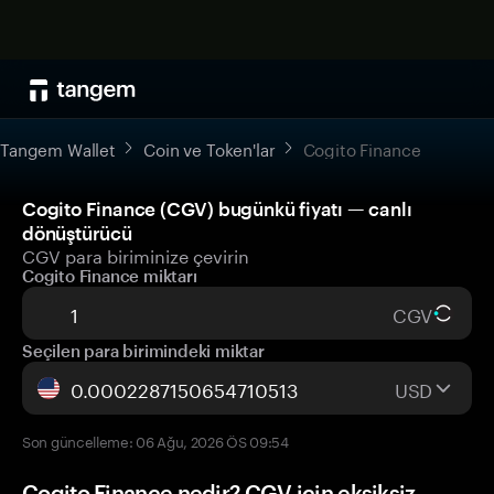
Tangem Wallet
Coin ve Token'lar
Cogito Finance
Cogito Finance (CGV) bugünkü fiyatı — canlı
dönüştürücü
CGV para biriminize çevirin
Cogito Finance miktarı
CGV
Seçilen para birimindeki miktar
USD
Son güncelleme: 06 Ağu, 2026 ÖS 09:54
Cogito Finance nedir? CGV için eksiksiz