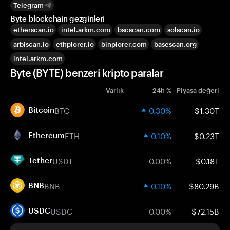
Telegram
Byte blockchain gezginleri
etherscan.io
intel.arkm.com
bscscan.com
solscan.io
arbiscan.io
ethplorer.io
binplorer.com
basescan.org
intel.arkm.com
Byte (BYTE) benzeri kripto paralar
Varlık
24h %
Piyasa değeri
BTC
0.30%
$1.30T
Bitcoin
ETH
0.10%
$0.23T
Ethereum
USDT
0.00%
$0.18T
Tether
BNB
0.10%
$80.29B
BNB
USDC
0.00%
$72.15B
USDC