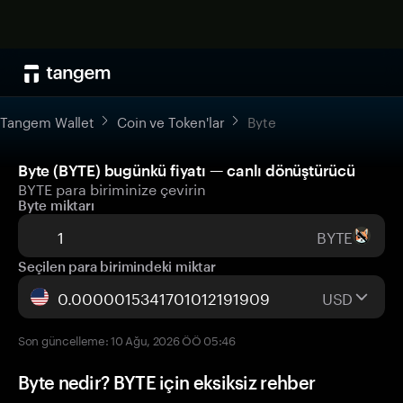
Tangem Wallet
Coin ve Token'lar
Byte
Byte (BYTE) bugünkü fiyatı — canlı dönüştürücü
BYTE para biriminize çevirin
Byte miktarı
BYTE
Seçilen para birimindeki miktar
USD
Son güncelleme: 10 Ağu, 2026 ÖÖ 05:46
Byte nedir? BYTE için eksiksiz rehber