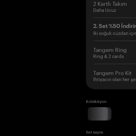
2 Kartlı Takım
Daha Ucuz
2. Set %50 İndiri
İki soğuk cüzdan içi
Tangem Ring
Ring & 2 cards
Tangem Pro Kit
İhtiyacın olan her şe
Koleksiyon
Set sayısı