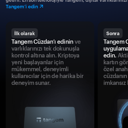
Tangem’i edin
İlk olarak
Sonra
Tangem Cüzdan’ı edinin
ve
Tangem C
varlıklarınızı tek dokunuşla
uygulama
kontrol altına alın. Kriptoya
edin.
Akti
yeni başlayanlar için
kartın gö
mükemmel, deneyimli
özel anah
kullanıcılar için de harika bir
cüzdanın 
deneyim sunar.
imkansız h