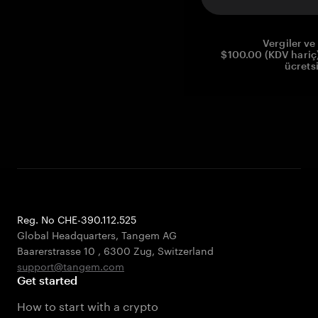
Vergiler ve 
$100.00 (KDV hariç)
ücrets
Reg. No CHE-390.112.525
Global Headquarters, Tangem AG
Baarerstrasse 10
,
6300 Zug
,
Switzerland
support@tangem.com
Get started
How to start with a crypto