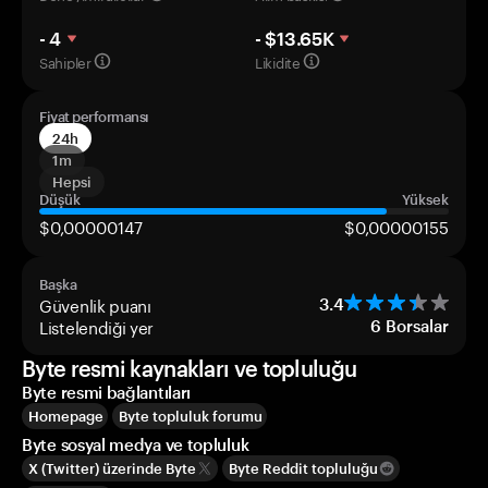
- 4
- $13.65K
Sahipler
Likidite
Fiyat performansı
24h
1m
Hepsi
Düşük
Yüksek
$0,00000147
$0,00000155
Başka
Güvenlik puanı
3.4
Listelendiği yer
6
Borsalar
Byte resmi kaynakları ve topluluğu
Byte resmi bağlantıları
Homepage
Byte topluluk forumu
Byte sosyal medya ve topluluk
X (Twitter) üzerinde Byte
Byte Reddit topluluğu