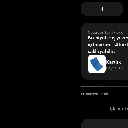
Napa deri kartlık ekle
Şık siyah dış yüze
iç tasarım – 4 kar
saklayabilir.
Kartlık
Boyut: 10x7
Promosyon Kodu
Tah. t