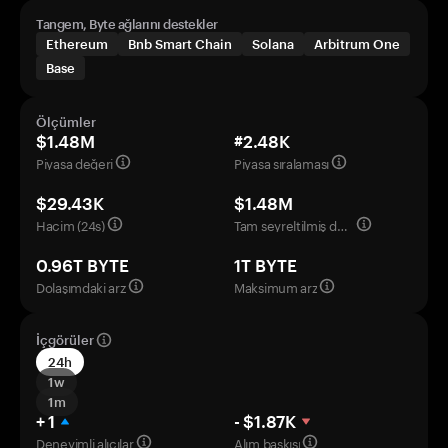
Tangem, Byte ağlarını destekler
Ethereum
Bnb Smart Chain
Solana
Arbitrum One
Base
Ölçümler
$1.48M
#2.48K
Piyasa değeri
Piyasa sıralaması
$29.43K
$1.48M
Hacim (24s)
Tam seyreltilmiş değerleme
0.96T BYTE
1T BYTE
Dolaşımdaki arz
Maksimum arz
İçgörüler
24h
1w
1m
+ 1
- $1.87K
Deneyimli alıcılar
Alım baskısı