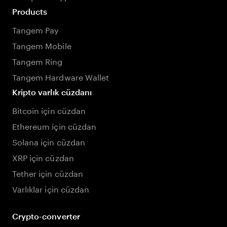
Products
Tangem Pay
Tangem Mobile
Tangem Ring
Tangem Hardware Wallet
Kripto varlık cüzdanı
Bitcoin için cüzdan
Ethereum için cüzdan
Solana için cüzdan
XRP için cüzdan
Tether için cüzdan
Varlıklar için cüzdan
Crypto-converter