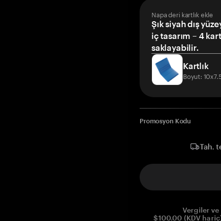
Napa deri kartlık ekle
Şık siyah dış yüze
iç tasarım – 4 kar
saklayabilir.
Kartlık
Boyut: 10x7
Promosyon Kodu
Tah. t
Vergiler ve 
$100.00 (KDV hariç)