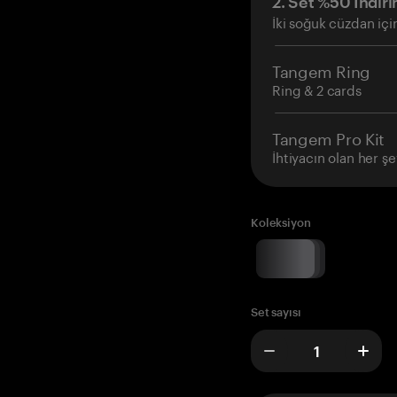
2. Set %50 İndiri
İki soğuk cüzdan içi
Tangem Ring
Ring & 2 cards
Tangem Pro Kit
İhtiyacın olan her şe
Koleksiyon
Set sayısı