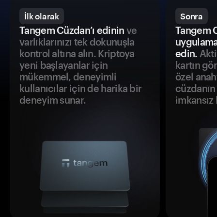
İlk olarak
Sonra
Tangem Cüzdan’ı edinin
ve
Tangem C
varlıklarınızı tek dokunuşla
uygulama
kontrol altına alın. Kriptoya
edin.
Akti
yeni başlayanlar için
kartın gö
mükemmel, deneyimli
özel anah
kullanıcılar için de harika bir
cüzdanın 
deneyim sunar.
imkansız h