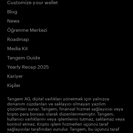
Customize your wallet
Blog
News
Öğrenme Merkezi
Roadmap
Media Kit
Tangem Guide
Yearly Recap 2025
Kariyer
Kişiler
Tangem AG, dijital varlıkları yönetmek için yalnızca
donanım cüzdanları ve saklayıcı olmayan yazılım
çözümleri sunar. Tangem, finansal hizmet sağlayıcısı veya
kripto para borsası olarak düzenlenmemiştir. Tangem,
kullanıcı varlıklarını veya işlemlerini tutmaz, saklamaz veya
kontrol etmez. Kripto işlem hizmetleri üçüncü taraf
sağlayıcılar tarafından sunulur. Tangem, bu üçüncü taraf