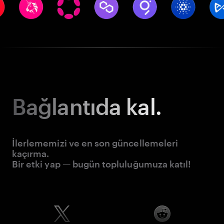
Bağlantıda kal.
İlerlememizi ve en son güncellemeleri
kaçırma.
Bir etki yap — bugün topluluğumuza katıl!