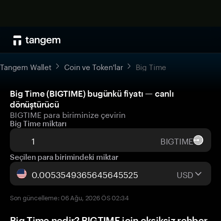
Tangem Wallet
Coin ve Token'lar
Big Time
Big Time (BIGTIME) bugünkü fiyatı — canlı
dönüştürücü
BIGTIME para biriminize çevirin
Big Time miktarı
BIGTIME
Seçilen para birimindeki miktar
USD
Son güncelleme: 06 Ağu, 2026 ÖS 02:34
Big Time nedir? BIGTIME için eksiksiz rehber