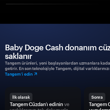
Baby Doge Cash donanım cüzda
saklanır
Tangem ürünleri, yeni başlayanlardan uzmanlara kadar h
getirir. En son teknolojiyle Tangem, dijital varlıklarını
Tangem’i edin
İlk olarak
Sonra
Tangem Cüzdan’ı edinin
ve
Tangem C