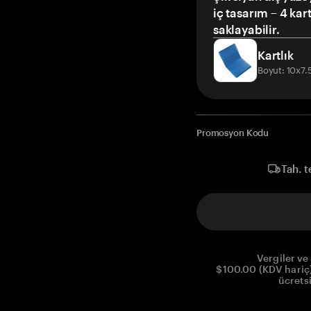
iç tasarım – 4 kar
saklayabilir.
Kartlık
Boyut: 10x7
Promosyon Kodu
Tah. t
Vergiler ve 
$100.00 (KDV hariç)
ücrets