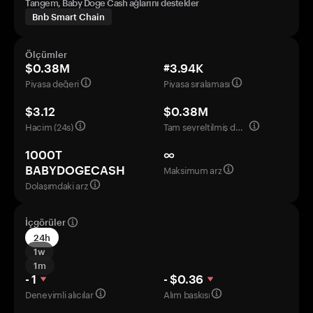
Tangem, Baby Doge Cash ağlarını destekler
Bnb Smart Chain
Ölçümler
$0.38M
#3.94K
Piyasa değeri
Piyasa sıralaması
$3.12
$0.38M
Hacim (24s)
Tam seyreltilmiş değerleme
1000T
∞
Maksimum arz
BABYDOGECASH
Dolaşımdaki arz
İçgörüler
24h
1w
1m
- 1
- $0.36
Deneyimli alıcılar
Alım baskısı