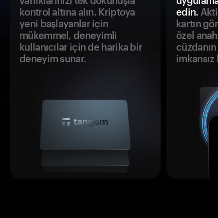
varlıklarınızı tek dokunuşla
uygulama
kontrol altına alın. Kriptoya
edin.
Akti
yeni başlayanlar için
kartın gö
mükemmel, deneyimli
özel anah
kullanıcılar için de harika bir
cüzdanın 
deneyim sunar.
imkansız h