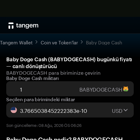
Tangem Wallet
Coin ve Token'lar
Baby Doge Cash
Baby Doge Cash (BABYDOGECASH) bugünkü fiyatı
— canlı dönüştürücü
BABYDOGECASH para biriminize çevirin
Baby Doge Cash miktarı
BABYDOGECASH
Seçilen para birimindeki miktar
USD
Son güncelleme: 08 Ağu, 2026 ÖS 06:26
Baby Doge Cash nedir? BABYDOGECASH