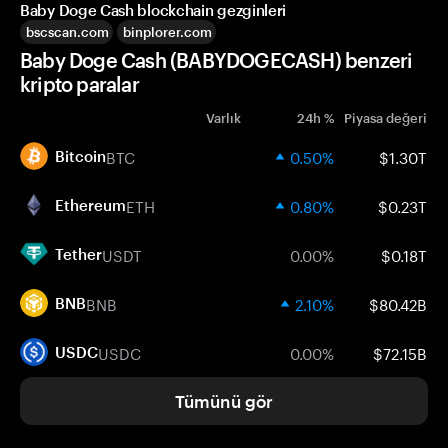
Baby Doge Cash blockchain gezginleri
bscscan.com
binplorer.com
Baby Doge Cash (BABYDOGECASH) benzeri
kripto paralar
Varlık
24h %
Piyasa değeri
BTC
0.50%
$1.30T
Bitcoin
ETH
0.80%
$0.23T
Ethereum
USDT
0.00%
$0.18T
Tether
BNB
2.10%
$80.42B
BNB
USDC
0.00%
$72.15B
USDC
Tümünü gör