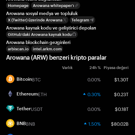
Homepage
Arowana whitepaper’ı
Arowana sosyal medya ve topluluk
X (Twitter) üzerinde Arowana
Telegram
Arowana kaynak kodu ve geliştirici depoları
GitHub’daki Arowana kaynak kodu
Arowana blockchain gezginleri
arbiscan.io
intel.arkm.com
Arowana (ARW) benzeri kripto paralar
Varlık
24h %
Piyasa değeri
BTC
0.00%
$1.30T
Bitcoin
ETH
0.30%
$0.23T
Ethereum
USDT
0.00%
$0.18T
Tether
BNB
1.50%
$80.02B
BNB