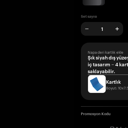
Set sayısı
Napa deri kartlık ekle
Şık siyah dış yüze
iç tasarım – 4 kar
saklayabilir.
Kartlık
Boyut: 10x7
Promosyon Kodu