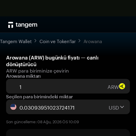
Tangem Wallet
Coin ve Token'lar
Arowana
Arowana (ARW) bugünkü fiyatı — canlı
dönüştürücü
ARW para biriminize çevirin
Arowana miktarı
ARW
Seçilen para birimindeki miktar
USD
Son güncelleme: 08 Ağu, 2026 ÖS 10:09