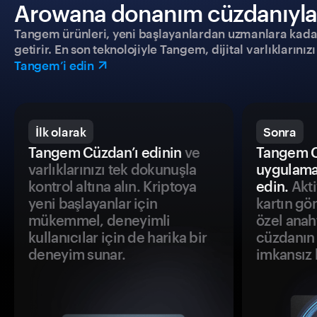
Arowana donanım cüzdanıyla gü
Tangem ürünleri, yeni başlayanlardan uzmanlara kadar h
getirir. En son teknolojiyle Tangem, dijital varlıklarını
Tangem’i edin
İlk olarak
Sonra
Tangem Cüzdan’ı edinin
ve
Tangem C
varlıklarınızı tek dokunuşla
uygulama
kontrol altına alın. Kriptoya
edin.
Akti
yeni başlayanlar için
kartın gö
mükemmel, deneyimli
özel anah
kullanıcılar için de harika bir
cüzdanın 
deneyim sunar.
imkansız h