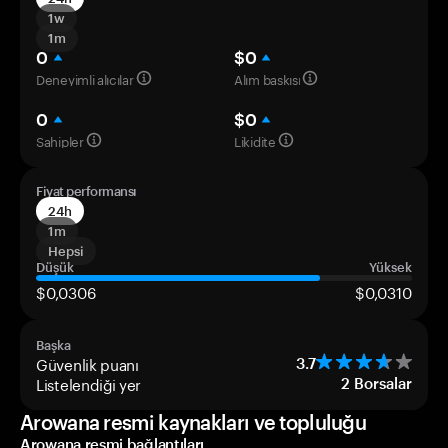
1w
1m
0
$0
Deneyimli alıcılar
Alım baskısı
0
$0
Sahipler
Likidite
Fiyat performansı
24h
1m
Hepsi
Düşük
Yüksek
$0,0306
$0,0310
Başka
Güvenlik puanı
3.7
Listelendiği yer
2
Borsalar
Arowana resmi kaynakları ve topluluğu
Arowana resmi bağlantıları