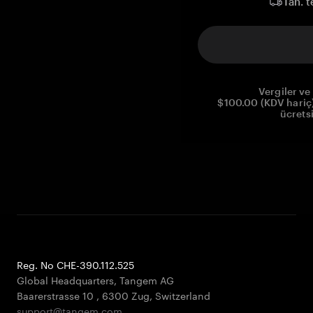
Tah. t
Vergiler ve 
$100.00 (KDV hariç)
ücrets
Reg. No CHE-390.112.525
Global Headquarters, Tangem AG
Baarerstrasse 10
,
6300 Zug
,
Switzerland
support@tangem.com