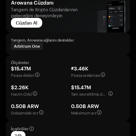
Arowana Cüzdanı
Tangem ile Kripto Cüzdanlarının
geleceğini deneyimleyin
Cüzdan Al
Tangem, Arowana ağlarını destekler
Arbitrum One
Ölçümler
$15.47M
#3.46K
Piyasa değeri
Piyasa sıralaması
$2.26K
$15.47M
Hacim (24s)
Tam seyreltilmiş değerleme
0.50B ARW
0.50B ARW
Dolaşımdaki arz
Maksimum arz
İçgörüler
24h