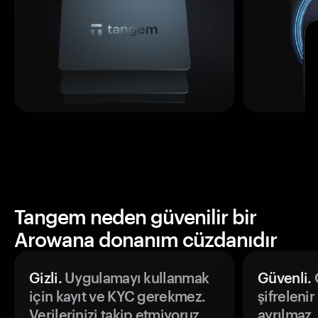
Tangem neden güvenilir bir
Arowana donanım cüzdanıdır
Gizli.
Uygulamayı kullanmak
Güvenli.
Ö
için kayıt ve KYC gerekmez.
şifrelenir
Verilerinizi takip etmiyoruz.
ayrılmaz.