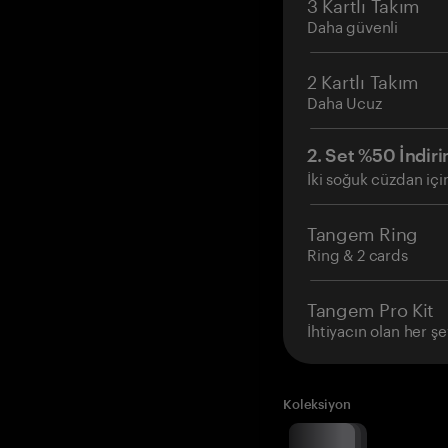
3 Kartlı Takım
Daha güvenli
2 Kartlı Takım
Daha Ucuz
2. Set %50 İndiri
İki soğuk cüzdan içi
Tangem Ring
Ring & 2 cards
Tangem Pro Kit
İhtiyacın olan her şe
Koleksiyon