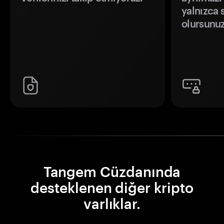
yalnızca s
olursunuz
Tangem Cüzdanında
desteklenen diğer kripto
varlıklar.