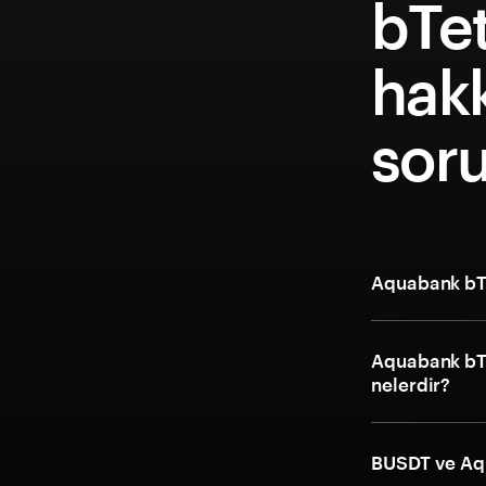
bTe
hakk
soru
Aquabank bTe
Aquabank bTet
nelerdir?
BUSDT ve Aqu