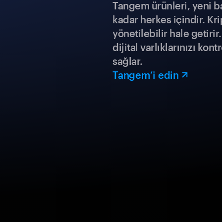
Tangem ürünleri, yeni b
kadar herkes içindir. Kr
yönetilebilir hale getiri
dijital varlıklarınızı ko
sağlar.
Tangem’i edin