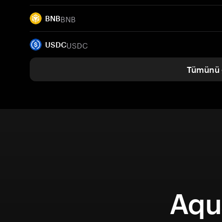
BNB
BNB
USDC
USDC
Tümünü 
Aqu