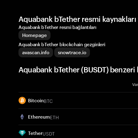
Aquabank bTether resmi kaynakları 
Aquabank bTether resmi bağlantıları
Homepage
Aquabank bTether blockchain gezginleri
avascan.info
snowtrace.io
Aquabank bTether (BUSDT) benzeri k
Var
BTC
Bitcoin
ETH
Ethereum
USDT
Tether