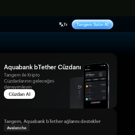
ş yap
Tr
Tangem Satın Al
Aquabank bTether Cüzdanı
Tangem ile Kripto
Cüzdanlarının geleceğini
deneyimleyin
Cüzdan Al
Tangem, Aquabank bTether ağlarını destekler
Avalanche