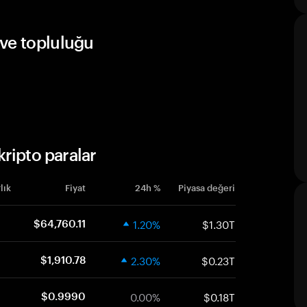
ve topluluğu
ripto paralar
lık
Fiyat
24h %
Piyasa değeri
1.20%
$1.30T
$64,760.11
2.30%
$0.23T
$1,910.78
0.00%
$0.18T
$0.9990