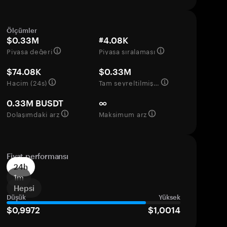
Ölçümler
$0.33M
#4.08K
Piyasa değeri
Piyasa sıralaması
$74.08K
$0.33M
Hacim (24s)
Tam seyreltilmiş değerleme
0.33M BUSDT
∞
Dolaşımdaki arz
Maksimum arz
Fiyat performansı
24h
1m
Hepsi
Düşük
Yüksek
$0,9972
$1,0014