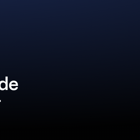
lde
r