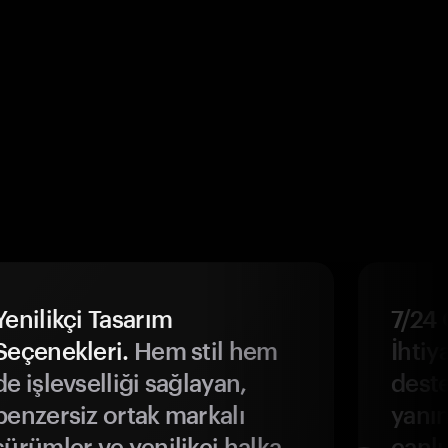
Yenilikçi Tasarım
7/24 
Seçenekleri.
Hem stil hem
İhtiya
de işlevselliği sağlayan,
deste
benzersiz ortak markalı
yanın
sürümler ve yenilikçi halka
canlı