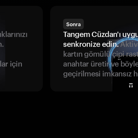
Sonra
ıklarınızı
Tangem Cüzdan'ı uyg
n.
senkronize edin.
Aktiv
kartın gömülü çipi rast
ar için
anahtar üretir ve böyl
geçirilmesi imkansız ha