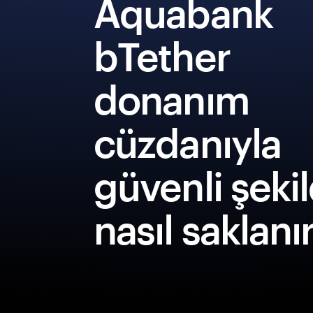
Aquabank
bTether
donanım
cüzdanıyla
güvenli şeki
nasıl saklanı