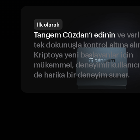
İlk olarak
Tangem Cüzdan’ı edinin
ve varl
tek dokunuşla kontrol altına alı
Kriptoya yeni başlayanlar için
mükemmel, deneyimli kullanıcıl
de harika bir deneyim sunar.