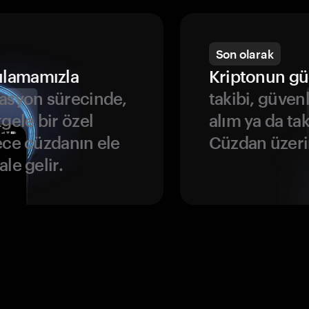
Son olarak
ulamamızla
Kriptonun gü
asyon sürecinde,
takibi, güven
gele bir özel
alım ya da ta
ece cüzdanın ele
Cüzdan üzeri
le gelir.