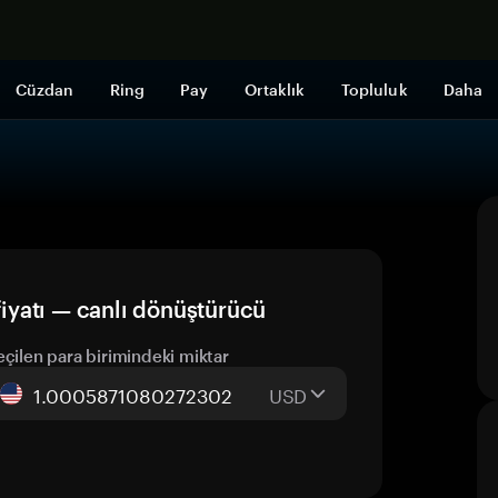
Şimdi alışveri
Cüzdan
Ring
Pay
Ortaklık
Topluluk
Daha
yatı — canlı dönüştürücü
eçilen para birimindeki miktar
USD