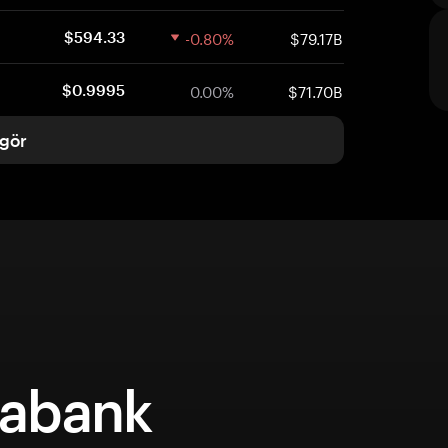
-0.80%
$79.17B
$594.33
0.00%
$71.70B
$0.9995
gör
abank