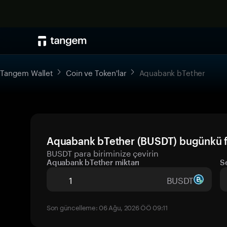
Tangem Wallet
Coin ve Token'lar
Aquabank bTether
Aquabank bTether (BUSDT) bugünkü fi
BUSDT para biriminize çevirin
Aquabank bTether miktarı
S
BUSDT
Son güncelleme: 06 Ağu, 2026 ÖÖ 09:11