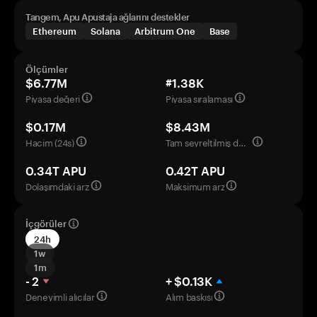
Tangem, Apu Apustaja ağlarını destekler
Ethereum
Solana
Arbitrum One
Base
Ölçümler
$6.77M
#1.38K
Piyasa değeri
Piyasa sıralaması
$0.17M
$8.43M
Hacim (24s)
Tam seyreltilmiş değerleme
0.34T APU
0.42T APU
Dolaşımdaki arz
Maksimum arz
İçgörüler
24h
1w
1m
- 2
+ $0.13K
Deneyimli alıcılar
Alım baskısı