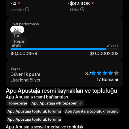
- 4
- $32.30K
Sahipler
Likidite
Fiyat performansı
24h
1m
Hepsi
Düşük
Yüksek
$0,00001978
$0,00002008
Başka
Güvenlik puanı
3.7
Listelendiği yer
17
Borsalar
Apu Apustaja resmi kaynakları ve topluluğu
Apu Apustaja resmi bağlantıları
Homepage
Apu Apustaja whitepaper’ı
Apu Apustaja topluluk forumu
Apu Apustaja topluluk forumu
Apu Apustaja topluluk forumu
Apu Apustaja sosyal medya ve topluluk