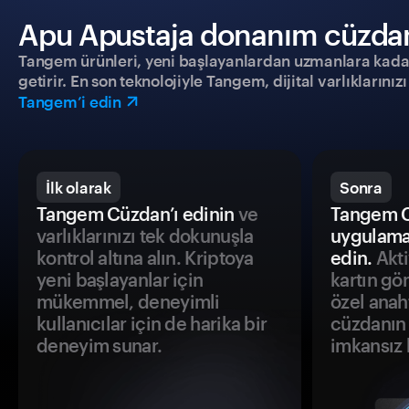
Apu Apustaja donanım cüzdanıy
Tangem ürünleri, yeni başlayanlardan uzmanlara kadar h
getirir. En son teknolojiyle Tangem, dijital varlıklarını
Tangem’i edin
İlk olarak
Sonra
Tangem Cüzdan’ı edinin
ve
Tangem C
varlıklarınızı tek dokunuşla
uygulama
kontrol altına alın. Kriptoya
edin.
Akti
yeni başlayanlar için
kartın gö
mükemmel, deneyimli
özel anah
kullanıcılar için de harika bir
cüzdanın 
deneyim sunar.
imkansız h