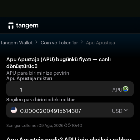
Tangem Wallet
Coin ve Token'lar
Apu Apustaja
Apu Apustaja (APU) bugünkü fiyatı — canlı
dönüştürücü
APU para biriminize çevirin
Apu Apustaja miktarı
APU
Seçilen para birimindeki miktar
USD
Son güncelleme: 09 Ağu, 2026 ÖÖ 10:40
Apu Apustaja nedir? APU için eksiksiz rehber