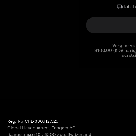
Tah. t
Vergiler ve 
$100.00 (KDV hariç)
ücrets
Reg. No CHE-390.112.525
Global Headquarters, Tangem AG
Baarerstrasse 10
,
6300 Zug
,
Switzerland