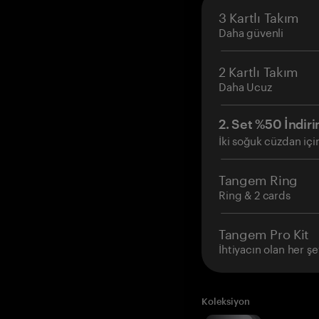
3 Kartlı Takım
Daha güvenli
2 Kartlı Takım
Daha Ucuz
2. Set %50 İndiri
İki soğuk cüzdan içi
Tangem Ring
Ring & 2 cards
Tangem Pro Kit
İhtiyacın olan her şe
Koleksiyon