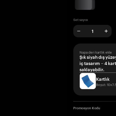
Set sayısı
Napa deri kartlık ekle
Şık siyah dış yüze
iç tasarım – 4 kar
saklayabilir.
Kartlık
Boyut: 10x7
Promosyon Kodu