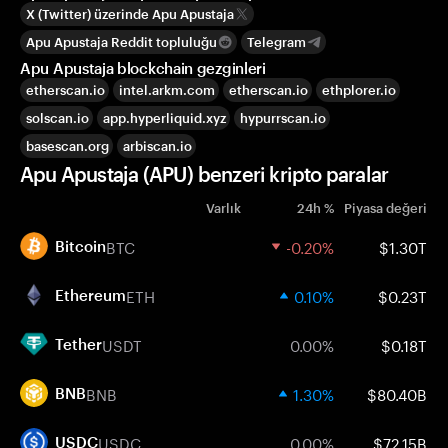
X (Twitter) üzerinde Apu Apustaja
Apu Apustaja Reddit topluluğu
Telegram
Apu Apustaja blockchain gezginleri
etherscan.io
intel.arkm.com
etherscan.io
ethplorer.io
solscan.io
app.hyperliquid.xyz
hypurrscan.io
basescan.org
arbiscan.io
Apu Apustaja (APU) benzeri kripto paralar
Varlık
24h %
Piyasa değeri
BTC
-0.20%
$1.30T
Bitcoin
ETH
0.10%
$0.23T
Ethereum
USDT
0.00%
$0.18T
Tether
BNB
1.30%
$80.40B
BNB
USDC
0.00%
$72.15B
USDC