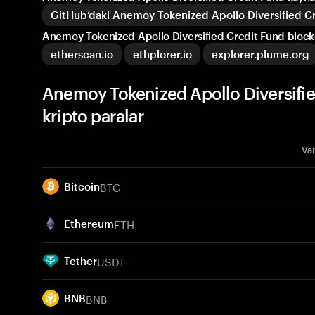
GitHub’daki Anemoy Tokenized Apollo Diversified C
Anemoy Tokenized Apollo Diversified Credit Fund block
etherscan.io
ethplorer.io
explorer.plume.org
Anemoy Tokenized Apollo Diversifi
kripto paralar
Var
BTC
Bitcoin
ETH
Ethereum
USDT
Tether
BNB
BNB