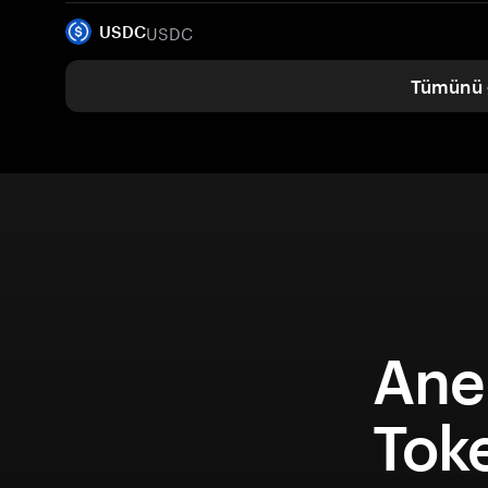
USDC
USDC
Tümünü 
An
Tok