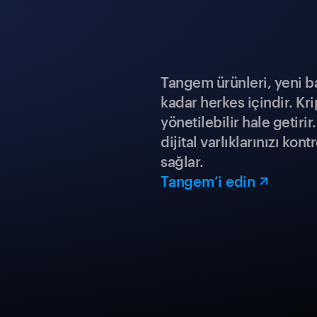
Tangem ürünleri, yeni b
kadar herkes içindir. Kr
yönetilebilir hale getiri
dijital varlıklarınızı ko
sağlar.
Tangem’i edin