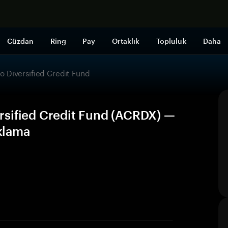
Şimdi alışveri
Cüzdan
Ring
Pay
Ortaklık
Topluluk
Daha
 Diversified Credit Fund
rsified Credit Fund (ACRDX) —
aklama