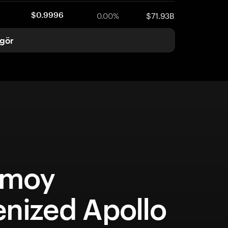
0.00%
$71.93B
$0.9996
gör
emoy
enized Apollo