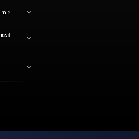
 mi?
nasıl