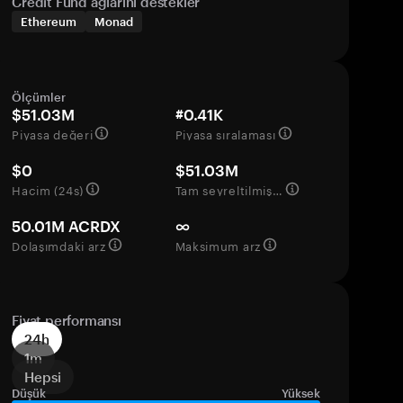
Credit Fund ağlarını destekler
Ethereum
Monad
Ölçümler
$51.03M
#0.41K
Piyasa değeri
Piyasa sıralaması
$0
$51.03M
Hacim (24s)
Tam seyreltilmiş değerleme
50.01M ACRDX
∞
Dolaşımdaki arz
Maksimum arz
Fiyat performansı
24h
1m
Hepsi
Düşük
Yüksek