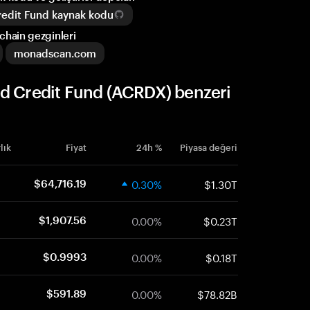
redit Fund kaynak kodu
chain gezginleri
monadscan.com
ed Credit Fund (ACRDX) benzeri
lık
Fiyat
24h %
Piyasa değeri
0.30%
$1.30T
$64,716.19
0.00%
$0.23T
$1,907.56
0.00%
$0.18T
$0.9993
0.00%
$78.82B
$591.89