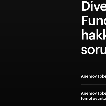
Dive
Fun
hakk
soru
Anemoy Token
Anemoy Token
temel avantaj