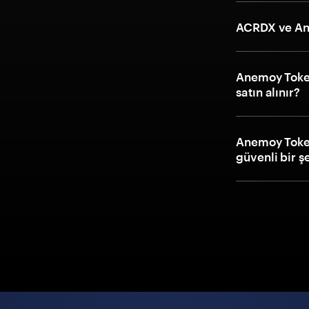
ACRDX ve Ane
Anemoy Token
satın alınır?
Anemoy Token
güvenli bir ş