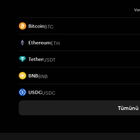
Var
BTC
Bitcoin
ETH
Ethereum
USDT
Tether
BNB
BNB
USDC
USDC
Tümünü 