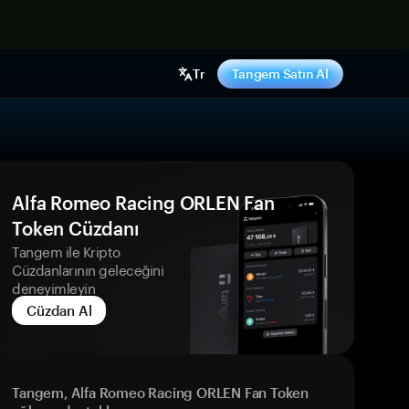
ş yap
Tr
Tangem Satın Al
Alfa Romeo Racing ORLEN Fan
Token Cüzdanı
Tangem ile Kripto
Cüzdanlarının geleceğini
deneyimleyin
Cüzdan Al
Tangem, Alfa Romeo Racing ORLEN Fan Token