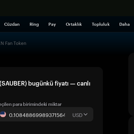
Şimdi alışveri
Cüzdan
Ring
Pay
Ortaklık
Topluluk
Daha
EN Fan Token
SAUBER) bugünkü fiyatı — canlı
eçilen para birimindeki miktar
USD