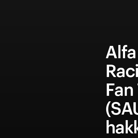
Alf
Rac
Fan
(SA
hakk