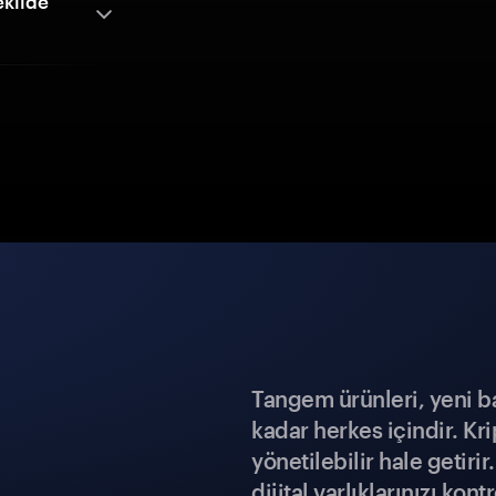
ekilde
Tangem ürünleri, yeni b
kadar herkes içindir. Kr
yönetilebilir hale getiri
dijital varlıklarınızı ko