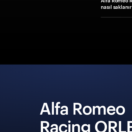
Alfa Romeo R
nasıl saklanı
Alfa Romeo
Racing ORL