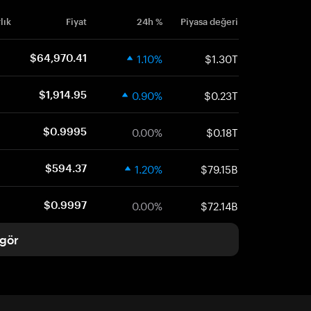
lık
Fiyat
24h %
Piyasa değeri
1.10%
$1.30T
$64,970.41
0.90%
$0.23T
$1,914.95
0.00%
$0.18T
$0.9995
1.20%
$79.15B
$594.37
0.00%
$72.14B
$0.9997
gör