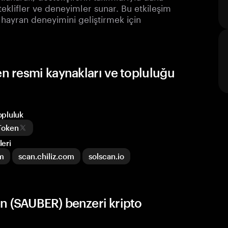
teklifler ve deneyimler sunar. Bu etkileşim
 hayran deneyimini geliştirmek için
 resmi kaynakları ve topluluğu
opluluk
Token
eri
om
scan.chiliz.com
solscan.io
 (SAUBER) benzeri kripto