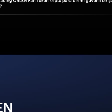
acing ORLEN Fan Token kripto para birimi güvenli bir ş
r?
EN