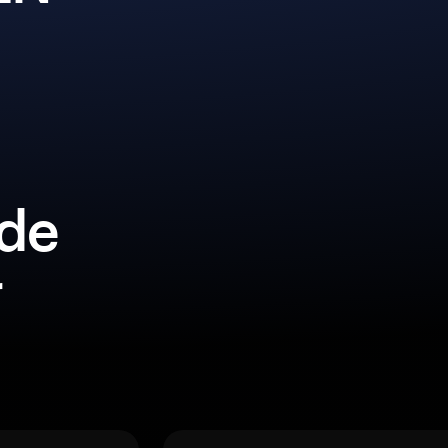
lde
r