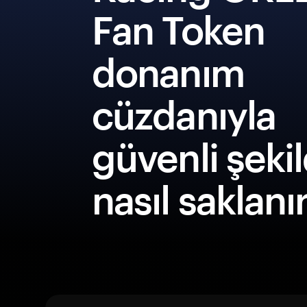
Fan Token
donanım
cüzdanıyla
güvenli şeki
nasıl saklanı