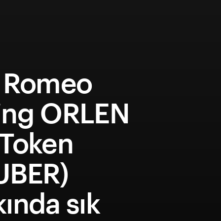
a Romeo
ing ORLEN
 Token
UBER)
ında sık