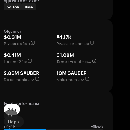
ağlarını destekler
Solana
Base
Ölçümler
$0.31M
#4.17K
Piyasa değeri
Piyasa sıralaması
$0.41M
$1.08M
Hacim (24s)
Tam seyreltilmiş değerleme
2.86M SAUBER
10M SAUBER
Dolaşımdaki arz
Maksimum arz
Fiyat performansı
24h
1m
Hepsi
Düşük
Yüksek