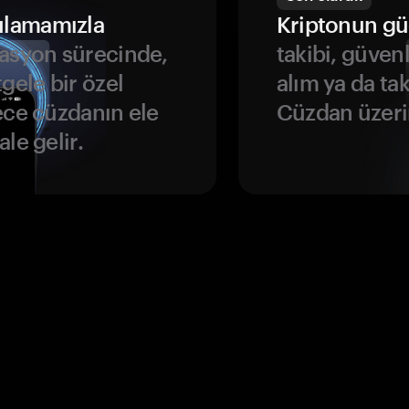
ulamamızla
Kriptonun gü
asyon sürecinde,
takibi, güven
gele bir özel
alım ya da ta
ece cüzdanın ele
Cüzdan üzeri
le gelir.