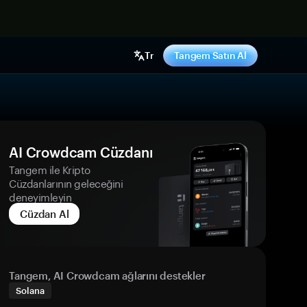
ş yap
Tr
Tangem Satın Al
AI Crowdcam Cüzdanı
Tangem ile Kripto
Cüzdanlarının geleceğini
deneyimleyin
Cüzdan Al
Tangem, AI Crowdcam ağlarını destekler
Solana