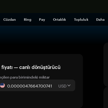
Şimdi alışveri
Cüzdan
Ring
Pay
Ortaklık
Topluluk
Daha
yatı — canlı dönüştürücü
eçilen para birimindeki miktar
USD