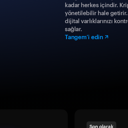
kadar herkes içindir. Kr
yönetilebilir hale getiri
dijital varlıklarınızı ko
sağlar.
Tangem’i edin
Son olarak