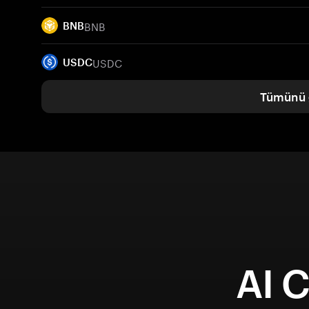
BNB
BNB
USDC
USDC
Tümünü 
AI 