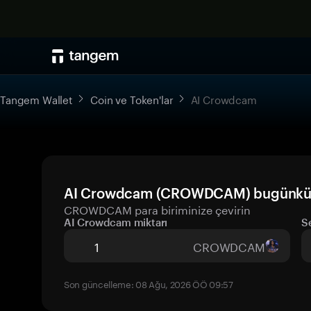
Tangem Wallet
Coin ve Token'lar
AI Crowdcam
AI Crowdcam (CROWDCAM) bugünkü fi
CROWDCAM para biriminize çevirin
AI Crowdcam miktarı
S
CROWDCAM
Son güncelleme: 08 Ağu, 2026 ÖÖ 09:57