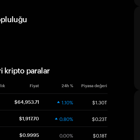
opluluğu
kripto paralar
lık
Fiyat
24h %
Piyasa değeri
1.10%
$1.30T
$64,953.71
0.80%
$0.23T
$1,917.70
0.00%
$0.18T
$0.9995