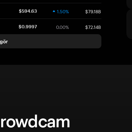
1.50%
$79.18B
$594.63
0.00%
$72.14B
$0.9997
gör
Crowdcam