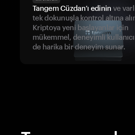
Tangem Cüzdan’ı edinin
ve varl
tek dokunuşla kontrol altına alı
Kriptoya yeni başlayanlar için
mükemmel, deneyimli kullanıcıl
de harika bir deneyim sunar.