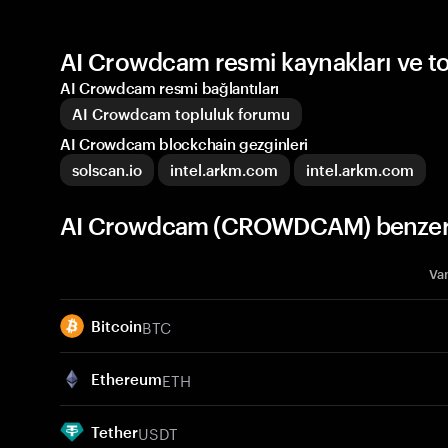
AI Crowdcam resmi kaynakları ve t
AI Crowdcam resmi bağlantıları
AI Crowdcam topluluk forumu
AI Crowdcam blockchain gezginleri
solscan.io
intel.arkm.com
intel.arkm.com
AI Crowdcam (CROWDCAM) benzeri 
Var
BTC
Bitcoin
ETH
Ethereum
USDT
Tether