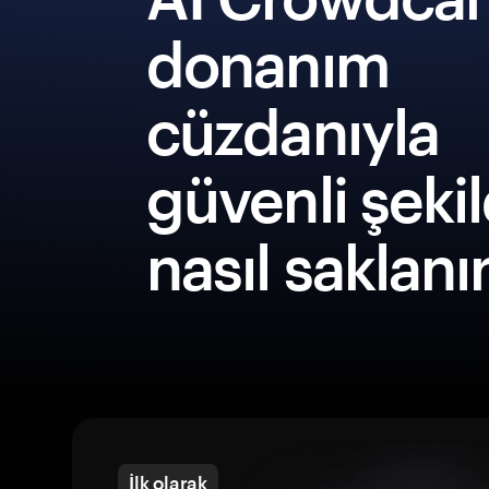
donanım
cüzdanıyla
güvenli şeki
nasıl saklanı
İlk olarak