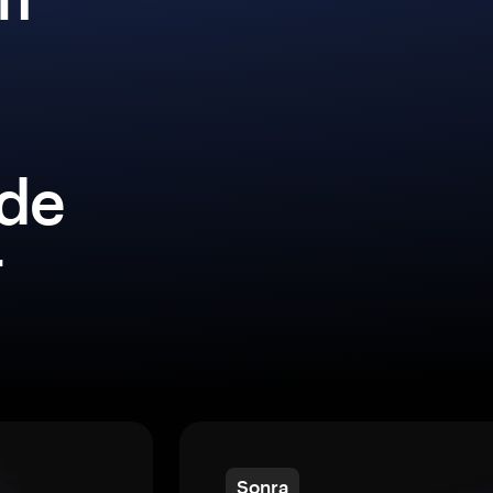
lde
r
Sonra