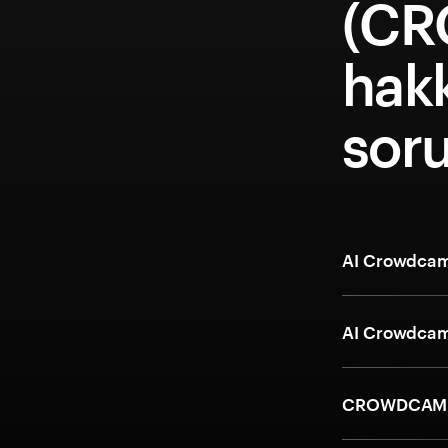
(C
hakk
soru
AI Crowdcam 
AI Crowdcam k
CROWDCAM ve