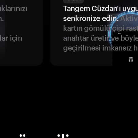
ıklarınızı
Tangem Cüzdan'ı uyg
n.
senkronize edin.
Aktiv
kartın gömülü çipi rast
ar için
anahtar üretir ve böyl
geçirilmesi imkansız ha