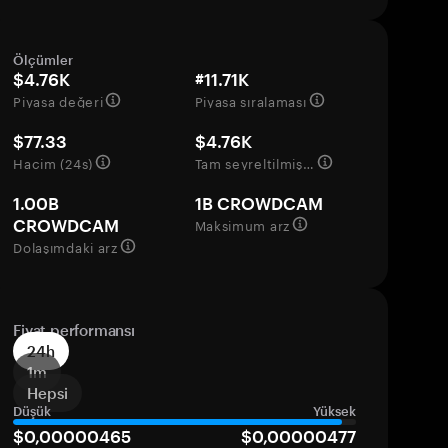
Ölçümler
$4.76K
#11.71K
Piyasa değeri
Piyasa sıralaması
$77.33
$4.76K
Hacim (24s)
Tam seyreltilmiş değerleme
1.00B
1B CROWDCAM
Maksimum arz
CROWDCAM
Dolaşımdaki arz
Fiyat performansı
24h
1m
Hepsi
Düşük
Yüksek
$0,00000465
$0,00000477