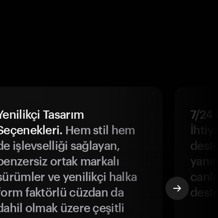
Yenilikçi Tasarım
7/24 
Seçenekleri.
Hem stil hem
İhtiya
de işlevselliği sağlayan,
deste
benzersiz ortak markalı
yanın
sürümler ve yenilikçi halka
canlı
form faktörlü cüzdan da
deste
dahil olmak üzere çeşitli