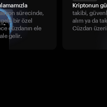
ulamamızla
Kriptonun gü
asyon sürecinde,
takibi, güven
gele bir özel
alım ya da ta
ece cüzdanın ele
Cüzdan üzeri
le gelir.