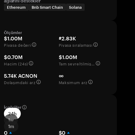
ağlarını destekler
Ethereum
Bnb Smart Chain
Solana
Ölçümler
$1.00M
#2.83K
Piyasa değeri
Piyasa sıralaması
$0.70M
$1.00M
Hacim (24s)
Tam seyreltilmiş değerleme
5.74K ACNON
∞
Dolaşımdaki arz
Maksimum arz
İçgörüler
24h
1w
1m
0
$0