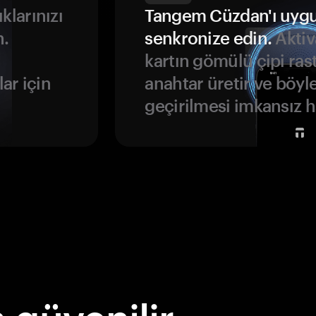
ıklarınızı
Tangem Cüzdan'ı uyg
n.
senkronize edin.
Aktiv
kartın gömülü çipi rast
ar için
anahtar üretir ve böyl
geçirilmesi imkansız ha