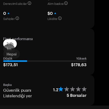
Deneyimli alıcılar
Alım baskısı
0
$0
Sahipler
Likidite
Fiyat performansı
24h
1m
Hepsi
Düşük
Yüksek
$173,51
$178,63
Başka
Güvenlik puanı
1.2
Listelendiği yer
5
Borsalar