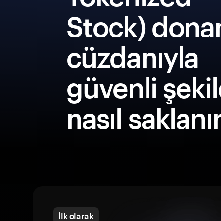
Stock) dona
cüzdanıyla
güvenli şeki
nasıl saklanı
İlk olarak