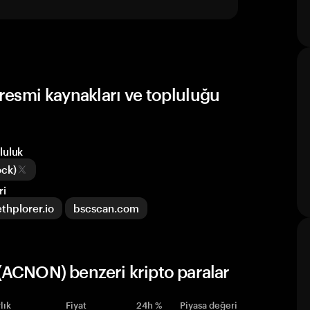
esmi kaynakları ve topluluğu
luluk
ock)
ri
ethplorer.io
bscscan.com
(ACNON) benzeri kripto paralar
lık
Fiyat
24h %
Piyasa değeri