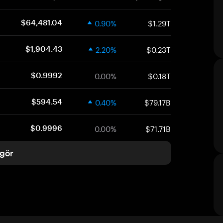
0.90%
$1.29T
$64,481.04
2.20%
$0.23T
$1,904.43
0.00%
$0.18T
$0.9992
0.40%
$79.17B
$594.54
0.00%
$71.71B
$0.9996
gör