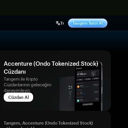
ş yap
Tr
Tangem Satın Al
Accenture (Ondo Tokenized Stock)
Cüzdanı
Tangem ile Kripto
Cüzdanlarının geleceğini
deneyimleyin
Cüzdan Al
Tangem, Accenture (Ondo Tokenized Stock)