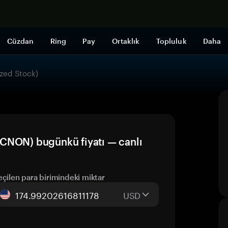
Şimdi alışveri
Cüzdan
Ring
Pay
Ortaklık
Topluluk
Daha
zed Stock)
CNON) bugünkü fiyatı — canlı
eçilen para birimindeki miktar
USD