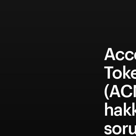
Acc
Tok
(AC
hakk
soru