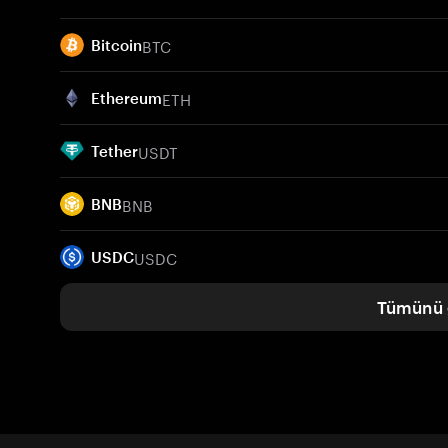
BTC
Bitcoin
ETH
Ethereum
USDT
Tether
BNB
BNB
USDC
USDC
Tümünü 