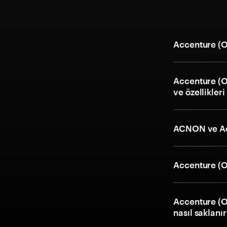
Accenture (O
Accenture (O
ve özellikleri
ACNON ve Acc
Accenture (On
Accenture (On
nasıl saklanı