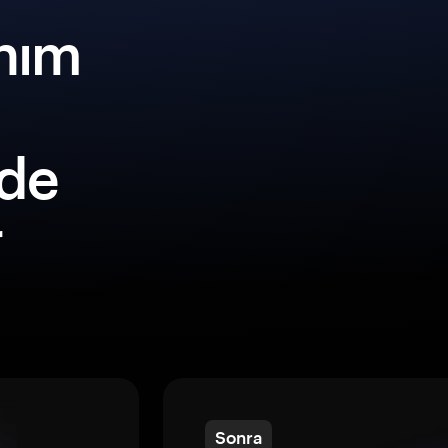
nım
lde
r
Sonra