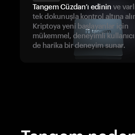
Tangem Cüzdan’ı edinin
ve varl
tek dokunuşla kontrol altına alı
Kriptoya yeni başlayanlar için
mükemmel, deneyimli kullanıcıl
de harika bir deneyim sunar.