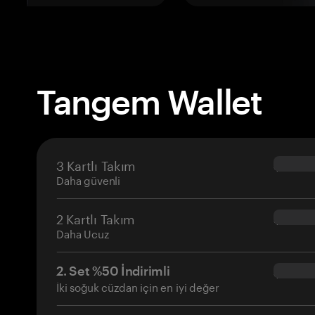
Tangem Wallet
3 Kartlı Takım
$69.90
Daha güvenli
2 Kartlı Takım
$54.90
Daha Ucuz
2. Set %50 İndirimli
$34.95
İki soğuk cüzdan için en iyi değer