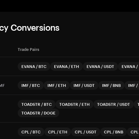
cy Conversions
Trade Pairs
EVANA
/
BTC
EVANA
/
ETH
EVANA
/
USDT
EVANA
/
MF
IMF
/
BTC
IMF
/
ETH
IMF
/
USDT
IMF
/
BNB
IMF
/
TOADSTR
/
BTC
TOADSTR
/
ETH
TOADSTR
/
USDT
TOADSTR
/
DOGE
CPL
/
BTC
CPL
/
ETH
CPL
/
USDT
CPL
/
BNB
CPL