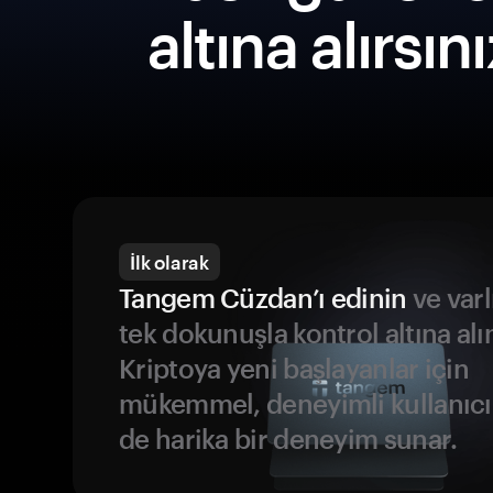
altına alırsın
İlk olarak
Tangem Cüzdan’ı edinin
ve varl
tek dokunuşla kontrol altına alı
Kriptoya yeni başlayanlar için
mükemmel, deneyimli kullanıcıl
de harika bir deneyim sunar.