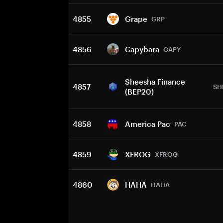
4855
Grape
GRP
4856
Capybara
CAPY
Sheesha Finance
4857
SH
(BEP20)
4858
America Pac
PAC
4859
XFROG
XFROG
4860
HAHA
HAHA