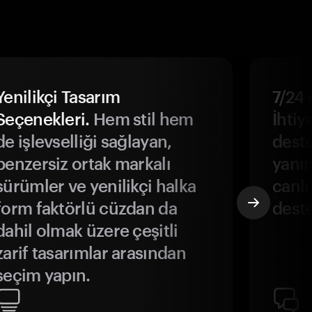
Yenilikçi Tasarım
7/24 
Seçenekleri.
Hem stil hem
İhtiya
de işlevselliği sağlayan,
deste
benzersiz ortak markalı
yanın
sürümler ve yenilikçi halka
canlı
form faktörlü cüzdan da
deste
dahil olmak üzere çeşitli
zarif tasarımlar arasından
seçim yapın.