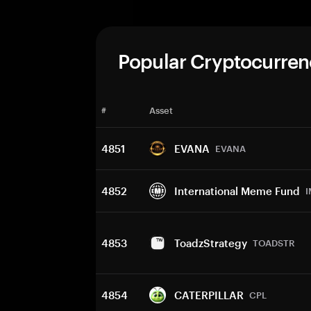
Popular Cryptocurren
#
Asset
4851
EVANA
EVANA
4852
International Meme Fund
I
4853
ToadzStrategy
TOADSTR
4854
CATERPILLAR
CPL