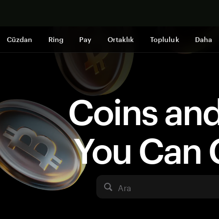
Şimdi alışveri
Cüzdan
Ring
Pay
Ortaklık
Topluluk
Daha
Coins an
You Can 
Ara