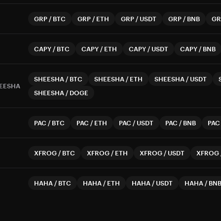
GRP
/
BTC
GRP
/
ETH
GRP
/
USDT
GRP
/
BNB
GR
CAPY
/
BTC
CAPY
/
ETH
CAPY
/
USDT
CAPY
/
BNB
SHEESHA
/
BTC
SHEESHA
/
ETH
SHEESHA
/
USDT
EESHA
SHEESHA
/
DOGE
PAC
/
BTC
PAC
/
ETH
PAC
/
USDT
PAC
/
BNB
PAC
XFROG
/
BTC
XFROG
/
ETH
XFROG
/
USDT
XFROG
HAHA
/
BTC
HAHA
/
ETH
HAHA
/
USDT
HAHA
/
BN