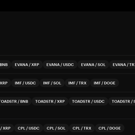
BNB
EVANA
/
XRP
EVANA
/
USDC
EVANA
/
SOL
EVANA
/
TR
XRP
IMF
/
USDC
IMF
/
SOL
IMF
/
TRX
IMF
/
DOGE
TOADSTR
/
BNB
TOADSTR
/
XRP
TOADSTR
/
USDC
TOADSTR
/
/
XRP
CPL
/
USDC
CPL
/
SOL
CPL
/
TRX
CPL
/
DOGE