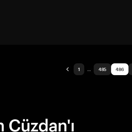
1
…
485
486
 Cüzdan'ı