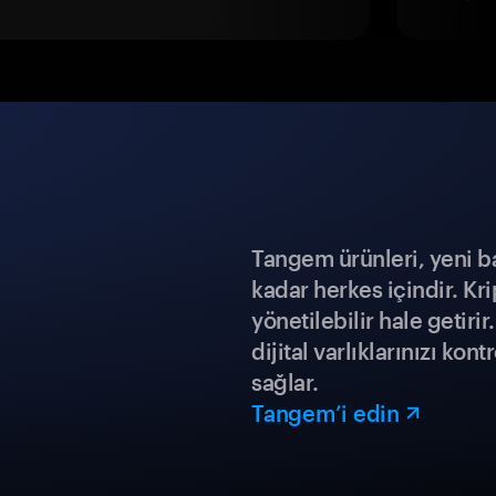
Tangem ürünleri, yeni b
kadar herkes içindir. Kr
yönetilebilir hale getiri
dijital varlıklarınızı ko
sağlar.
Tangem’i edin