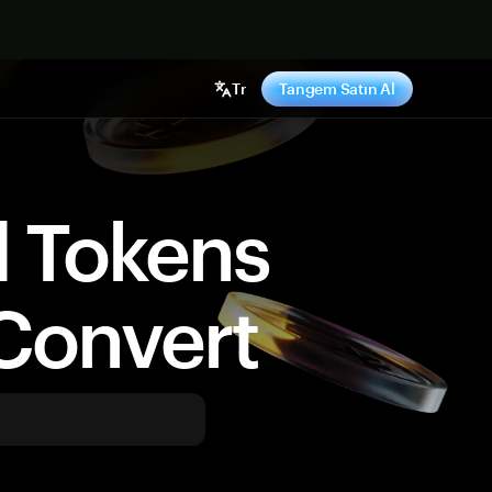
ş yap
Tr
Tangem Satın Al
d Tokens
Convert