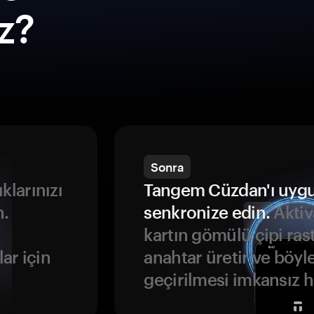
ız?
Sonra
ıklarınızı
Tangem Cüzdan'ı uyg
n.
senkronize edin.
Aktiv
kartın gömülü çipi rast
ar için
anahtar üretir ve böyl
geçirilmesi imkansız ha