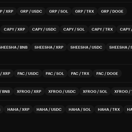
P
/
XRP
GRP
/
USDC
GRP
/
SOL
GRP
/
TRX
GRP
/
DOGE
CAPY
/
XRP
CAPY
/
USDC
CAPY
/
SOL
CAPY
/
TRX
CAPY
SHEESHA
/
BNB
SHEESHA
/
XRP
SHEESHA
/
USDC
SHEESHA
/
/
XRP
PAC
/
USDC
PAC
/
SOL
PAC
/
TRX
PAC
/
DOGE
/
BNB
XFROG
/
XRP
XFROG
/
USDC
XFROG
/
SOL
XFROG
/
B
HAHA
/
XRP
HAHA
/
USDC
HAHA
/
SOL
HAHA
/
TRX
H