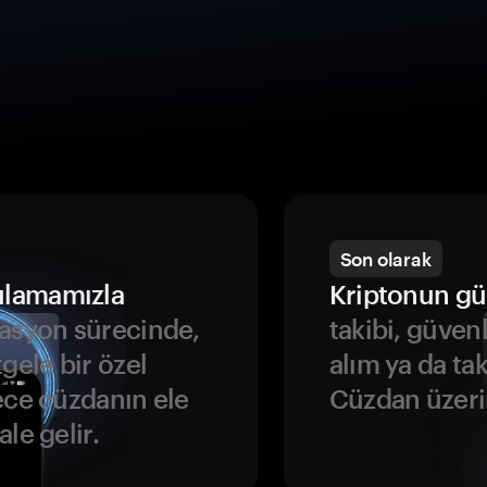
Son olarak
ulamamızla
Kriptonun gü
asyon sürecinde,
takibi, güven
gele bir özel
alım ya da ta
ece cüzdanın ele
Cüzdan üzeri
le gelir.