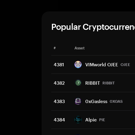
Popular Cryptocurren
#
Asset
4381
VIMworld OJEE
OJEE
4382
RIBBIT
RIBBIT
4383
0xGasless
0XGAS
4384
Alpie
PIE