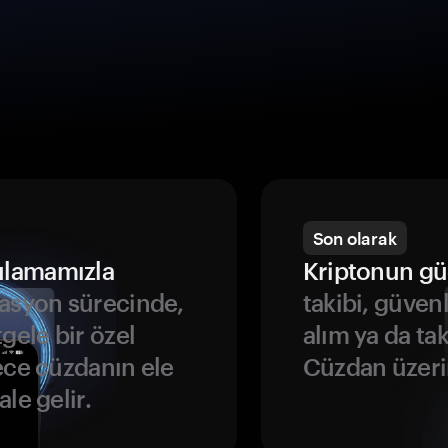
Son olarak
ulamamızla
Kriptonun gü
asyon sürecinde,
takibi, güven
gele bir özel
alım ya da ta
ece cüzdanın ele
Cüzdan üzeri
le gelir.