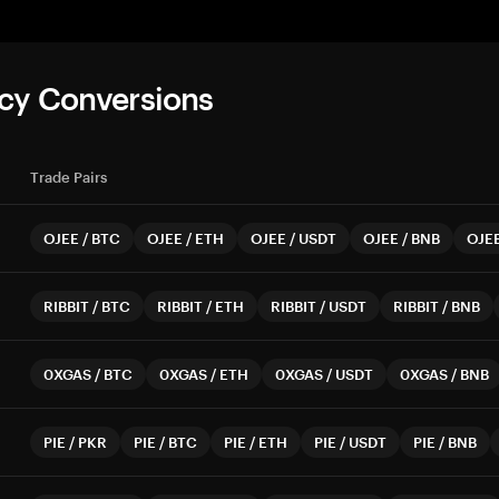
cy Conversions
Trade Pairs
OJEE
/
BTC
OJEE
/
ETH
OJEE
/
USDT
OJEE
/
BNB
OJE
RIBBIT
/
BTC
RIBBIT
/
ETH
RIBBIT
/
USDT
RIBBIT
/
BNB
0XGAS
/
BTC
0XGAS
/
ETH
0XGAS
/
USDT
0XGAS
/
BNB
PIE
/
PKR
PIE
/
BTC
PIE
/
ETH
PIE
/
USDT
PIE
/
BNB