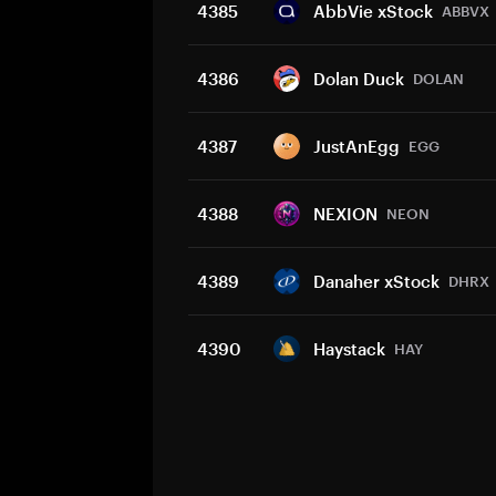
4385
AbbVie xStock
ABBVX
4386
Dolan Duck
DOLAN
4387
JustAnEgg
EGG
4388
NEXION
NEON
4389
Danaher xStock
DHRX
4390
Haystack
HAY