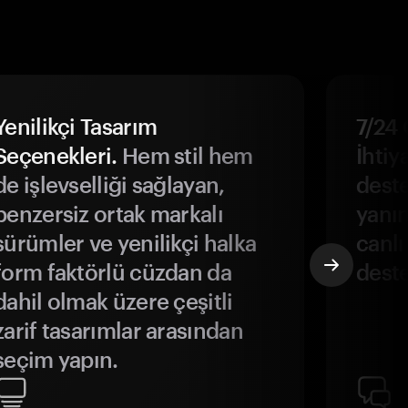
Yenilikçi Tasarım
7/24 
Seçenekleri.
Hem stil hem
İhtiya
de işlevselliği sağlayan,
deste
benzersiz ortak markalı
yanın
sürümler ve yenilikçi halka
canlı
form faktörlü cüzdan da
deste
dahil olmak üzere çeşitli
zarif tasarımlar arasından
seçim yapın.