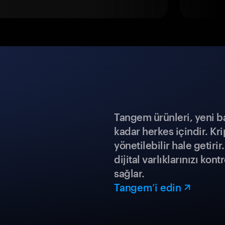
Tangem ürünleri, yeni b
kadar herkes içindir. Kr
yönetilebilir hale getiri
dijital varlıklarınızı ko
sağlar.
Tangem’i edin