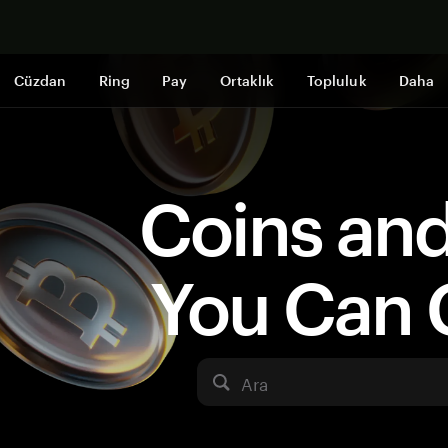
Şimdi alışveri
Cüzdan
Ring
Pay
Ortaklık
Topluluk
Daha
Coins an
You Can 
Ara