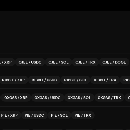
E
/
XRP
OJEE
/
USDC
OJEE
/
SOL
OJEE
/
TRX
OJEE
/
DOGE
RIBBIT
/
XRP
RIBBIT
/
USDC
RIBBIT
/
SOL
RIBBIT
/
TRX
RIB
0XGAS
/
XRP
0XGAS
/
USDC
0XGAS
/
SOL
0XGAS
/
TRX
PIE
/
XRP
PIE
/
USDC
PIE
/
SOL
PIE
/
TRX