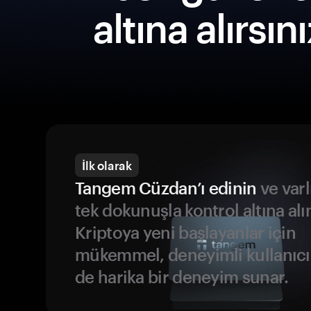
altına alırsın
İlk olarak
Tangem Cüzdan’ı edinin
ve varl
tek dokunuşla kontrol altına alı
Kriptoya yeni başlayanlar için
mükemmel, deneyimli kullanıcıl
de harika bir deneyim sunar.