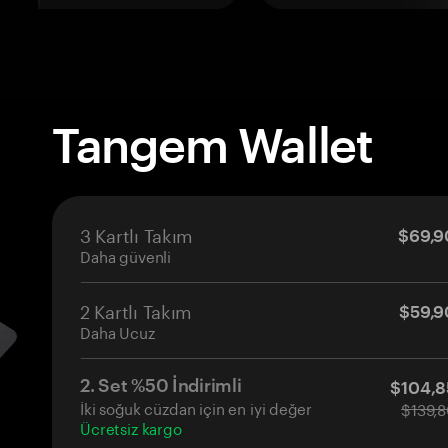
Tangem Wallet
3 Kartlı Takım
$69,9
Daha güvenli
2 Kartlı Takım
$59,9
Daha Ucuz
2. Set %50 İndirimli
$104,8
İki soğuk cüzdan için en iyi değer
$139,
Ücretsiz kargo