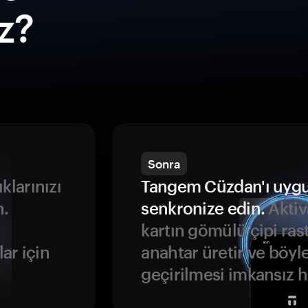
ız?
Sonra
ıklarınızı
Tangem Cüzdan'ı uyg
n.
senkronize edin.
Aktiv
kartın gömülü çipi rast
ar için
anahtar üretir ve böyl
geçirilmesi imkansız ha