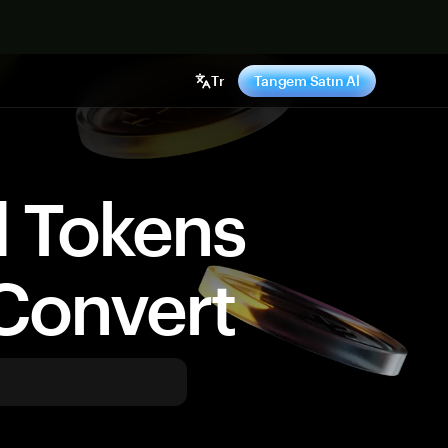
ş yap
Tr
Tangem Satın Al
d Tokens
Convert