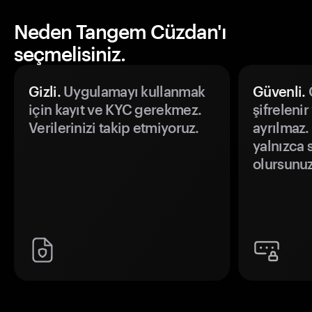
Neden Tangem Cüzdan'ı
seçmelisiniz.
Gizli.
Uygulamayı kullanmak
Güvenli.
Ö
için kayıt ve KYC gerekmez.
şifrelenir
Verilerinizi takip etmiyoruz.
ayrılmaz.
yalnızca s
olursunuz