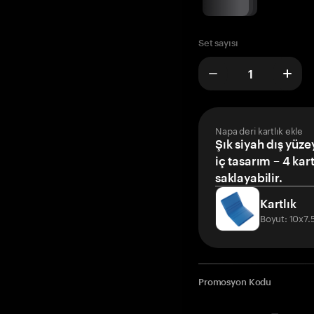
Set sayısı
Napa deri kartlık ekle
Şık siyah dış yüze
iç tasarım – 4 kar
saklayabilir.
Kartlık
Boyut: 10x7
Promosyon Kodu