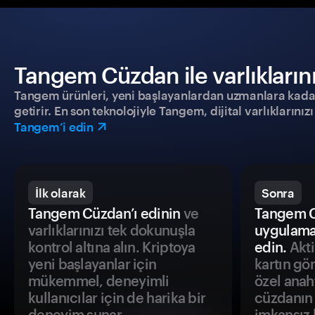
Tangem Cüzdan ile varlıklarınız
Tangem ürünleri, yeni başlayanlardan uzmanlara kadar h
getirir. En son teknolojiyle Tangem, dijital varlıklarını
Tangem’i edin
İlk olarak
Sonra
Tangem Cüzdan’ı edinin
ve
Tangem C
varlıklarınızı tek dokunuşla
uygulama
kontrol altına alın. Kriptoya
edin.
Akti
yeni başlayanlar için
kartın gö
mükemmel, deneyimli
özel anah
kullanıcılar için de harika bir
cüzdanın 
deneyim sunar.
imkansız h