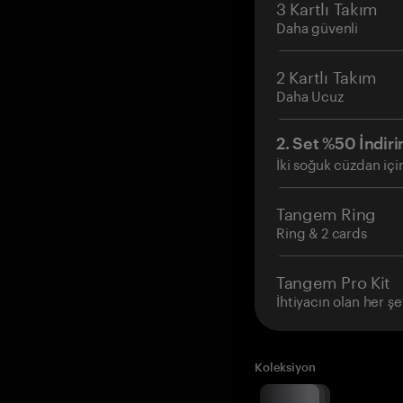
3 Kartlı Takım
Daha güvenli
2 Kartlı Takım
Daha Ucuz
2. Set %50 İndiri
İki soğuk cüzdan içi
Tangem Ring
Ring & 2 cards
Tangem Pro Kit
İhtiyacın olan her şe
Koleksiyon