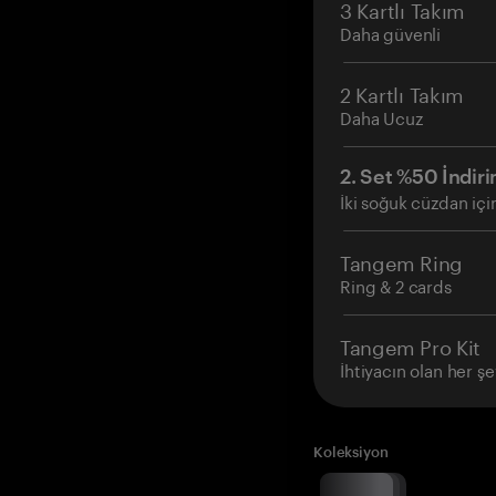
3 Kartlı Takım
Daha güvenli
2 Kartlı Takım
Daha Ucuz
2. Set %50 İndiri
İki soğuk cüzdan içi
Tangem Ring
Ring & 2 cards
Tangem Pro Kit
İhtiyacın olan her şe
Koleksiyon