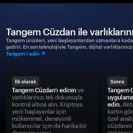
Tangem Cüzdan ile varlıklarınız
Tangem ürünleri, yeni başlayanlardan uzmanlara kadar h
getirir. En son teknolojiyle Tangem, dijital varlıklarını
Tangem’i edin
İlk olarak
Sonra
Tangem Cüzdan’ı edinin
ve
Tangem C
varlıklarınızı tek dokunuşla
uygulama
kontrol altına alın. Kriptoya
edin.
Akti
yeni başlayanlar için
kartın gö
mükemmel, deneyimli
özel anah
kullanıcılar için de harika bir
cüzdanın 
deneyim sunar.
imkansız h