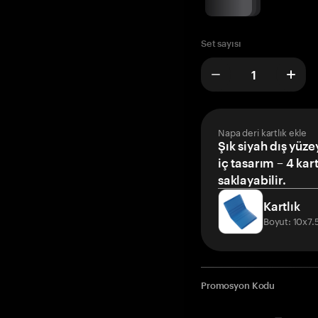
Set sayısı
Napa deri kartlık ekle
Şık siyah dış yüze
iç tasarım – 4 kar
saklayabilir.
Kartlık
Boyut: 10x7
Promosyon Kodu