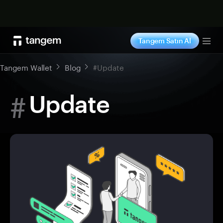
Şimdi alışveriş yap
Tangem Satın Al
Tog
Tangem Wallet
Blog
#Update
#
Update