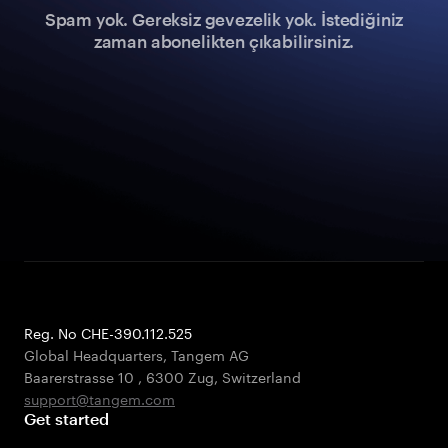
Spam yok. Gereksiz gevezelik yok. İstediğiniz
zaman abonelikten çıkabilirsiniz.
Reg. No CHE-390.112.525
Global Headquarters, Tangem AG
Baarerstrasse 10
,
6300 Zug
,
Switzerland
support@tangem.com
Get started