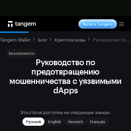
Купить сейчас
Купить Tangem
Tog
Tangem Wallet
Блог
Криптоосновы
Руководство по предотвращению мошенничества с уязвимыми dApps
Безопасность
Руководство по
предотвращению
мошенничества с уязвимыми
dApps
Эта статья доступна на следующих языках:
Русский
English
Deutsch
Français