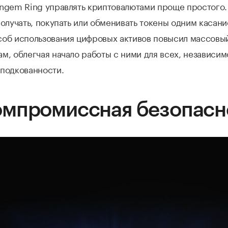
angem Ring управлять криптовалютами проще простого
получать, покупать или обменивать токены одним касани
соб использования цифровых активов повысил массовы
м, облегчая начало работы с ними для всех, независим
 подкованности.
омпромиссная безопасн