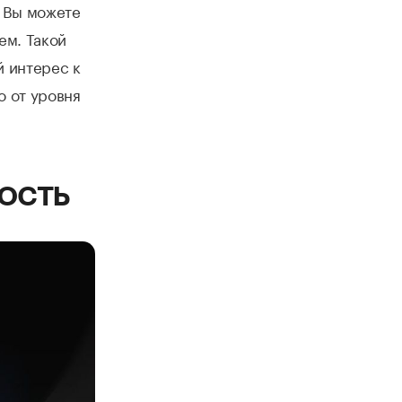
. Вы можете
ем. Такой
й интерес к
о от уровня
ость