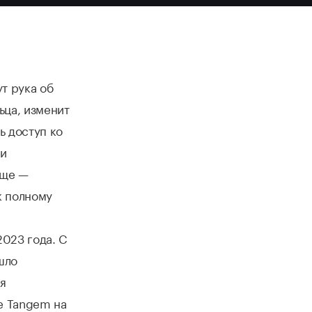
т рука об
ьца, изменит
ь доступ ко
ли
еще —
к полному
2023 года. С
шло
ля
це Tangem на