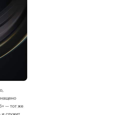
о,
оснащено
+ — тот же
— и служит