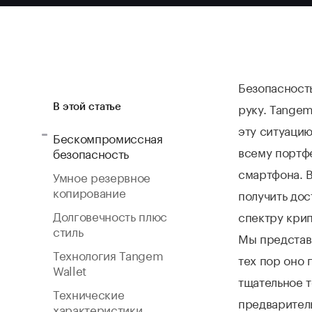
Безопасность
руку. Tangem
В этой статье
эту ситуацию
Бескомпромиссная
всему портфе
безопасность
смартфона. В
Умное резервное
копирование
получить дос
Долговечность плюс
спектру крип
стиль
Мы представ
Технология Tangem
тех пор оно
Wallet
тщательное т
Технические
предваритель
характеристики