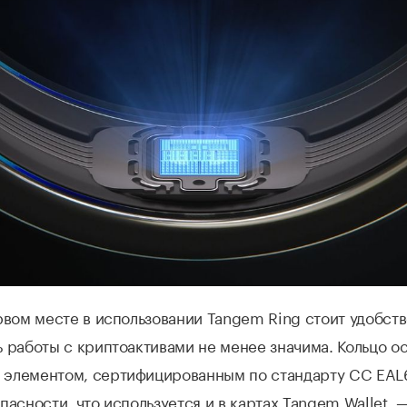
рвом месте в использовании Tangem Ring стоит удобств
 работы с криптоактивами не менее значима. Кольцо 
элементом, сертифицированным по стандарту CC EAL6
пасности, что используется и в картах Tangem Wallet, 