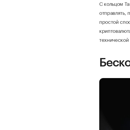
С кольцом T
отправлять, 
простой спо
криптовалюта
технической
Беск