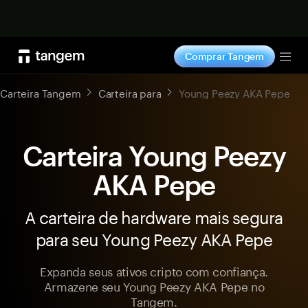
Comprar agora
Comprar Tangem
Tog
Carteira Tangem
Carteira para
Young Peezy AKA Pepe
Carteira Young Peezy
AKA Pepe
A carteira de hardware mais segura
para seu Young Peezy AKA Pepe
Expanda seus ativos cripto com confiança.
Armazene seu Young Peezy AKA Pepe no
Tangem.