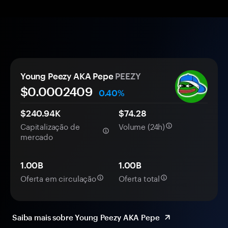
Young Peezy AKA Pepe
PEEZY
$0.
000
2409
0.40%
$240.94K
$74.28
Capitalização de
Volume (24h)
mercado
1.00B
1.00B
Oferta em circulação
Oferta total
Saiba mais sobre Young Peezy AKA Pepe