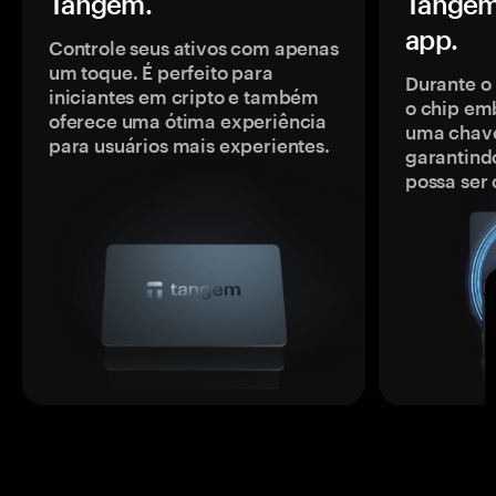
Tangem.
Tangem
app.
Controle seus ativos com apenas
um toque. É perfeito para
Durante o
iniciantes em cripto e também
o chip em
oferece uma ótima experiência
uma chave
para usuários mais experientes.
garantindo
possa ser