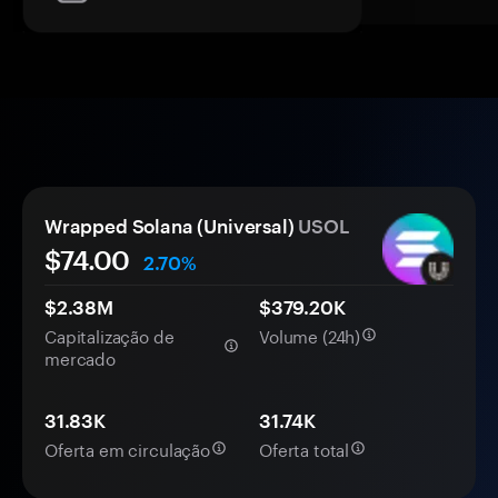
Wrapped Solana (Universal)
USOL
$74.00
2.70%
$2.38M
$379.20K
Capitalização de
Volume (24h)
mercado
31.83K
31.74K
Oferta em circulação
Oferta total