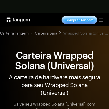
Comprar agora
Comprar Tangem
Tog
Carteira Tangem
Carteira para
Wrapped Solana (Universal)
Carteira Wrapped
Solana (Universal)
A carteira de hardware mais segura
para seu Wrapped Solana
(Universal)
Salve seu Wrapped Solana (Universal) com
Tangem. Confiado por milhares para a