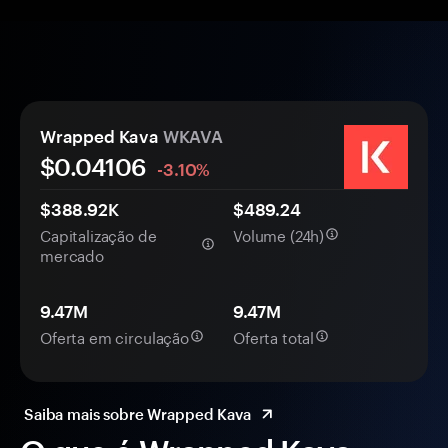
Wrapped Kava
WKAVA
$0.
0
4106
-3.10%
$388.92K
$489.24
Capitalização de
Volume (24h)
mercado
9.47M
9.47M
Oferta em circulação
Oferta total
Saiba mais sobre Wrapped Kava