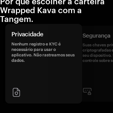
Por que escolher a carteira
Wrapped Kava com a
Tangem.
Privacidade
Segurança
Nenhum registro e KYC é
Suas chaves pri
necessário para usar o
criptografadas 
aplicativo. Não rastreamos seus
seu dispositivo
dados.
controle sobre s