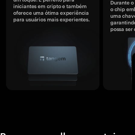
Durante o
iniciantes em cripto e também
o chip em
oferece uma ótima experiência
uma chave
para usuários mais experientes.
garantindo
possa ser