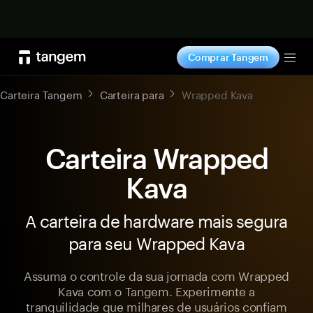
Comprar agora
Comprar Tangem
Tog
Carteira Tangem
Carteira para
Wrapped Kava
Carteira Wrapped
Kava
A carteira de hardware mais segura
para seu Wrapped Kava
Assuma o controle da sua jornada com Wrapped
Kava com o Tangem. Experimente a
tranquilidade que milhares de usuários confiam