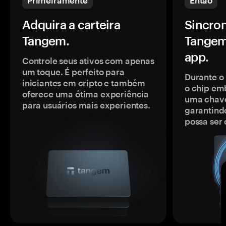
Primeiramente
Então
Adquira a carteira
Sincron
Tangem.
Tangem
app.
Controle seus ativos com apenas
um toque. É perfeito para
Durante o
iniciantes em cripto e também
o chip em
oferece uma ótima experiência
uma chave
para usuários mais experientes.
garantindo
possa ser