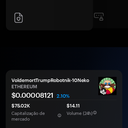
VoldemortTrumpRobotnik-10Neko
ETHEREUM
$0.
0000
8121
2.10%
$75.02K
$14.11
Capitalização de
Volume (24h)
mercado