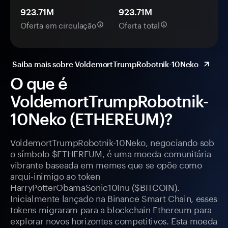
923.71M
923.71M
Oferta em circulação
Oferta total
Saiba mais sobre VoldemortTrumpRobotnik-10Neko
O que é
VoldemortTrumpRobotnik-
10Neko (ETHEREUM)?
VoldemortTrumpRobotnik-10Neko, negociando sob
o símbolo $ETHEREUM, é uma moeda comunitária
vibrante baseada em memes que se opõe como
arqui-inimigo ao token
HarryPotterObamaSonic10Inu ($BITCOIN).
Inicialmente lançado na Binance Smart Chain, esses
tokens migraram para a blockchain Ethereum para
explorar novos horizontes competitivos. Esta moeda