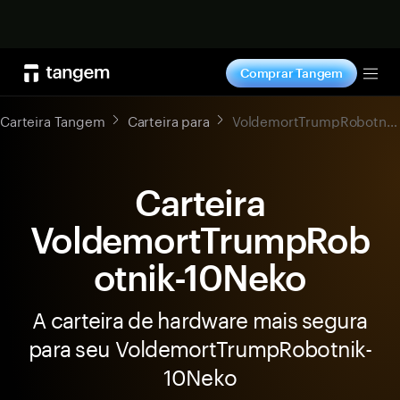
Comprar agora
Comprar Tangem
Tog
Carteira Tangem
Carteira para
VoldemortTrumpRobotnik-10Neko
Carteira
VoldemortTrumpRob
otnik-10Neko
A carteira de hardware mais segura
para seu VoldemortTrumpRobotnik-
10Neko