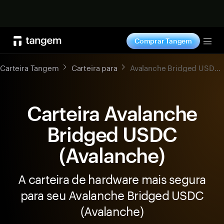
Comprar agora
Comprar Tangem
Tog
Carteira Tangem
Carteira para
Avalanche Bridged USDC (Avalanche)
Carteira Avalanche
Bridged USDC
(Avalanche)
A carteira de hardware mais segura
para seu Avalanche Bridged USDC
(Avalanche)