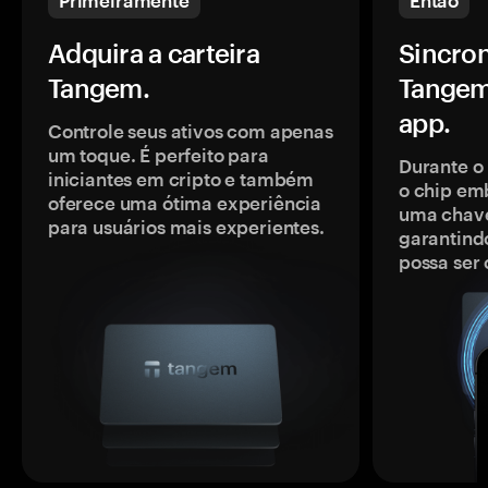
Primeiramente
Então
Adquira a carteira
Sincron
Tangem.
Tangem
app.
Controle seus ativos com apenas
um toque. É perfeito para
Durante o
iniciantes em cripto e também
o chip em
oferece uma ótima experiência
uma chave
para usuários mais experientes.
garantindo
possa ser