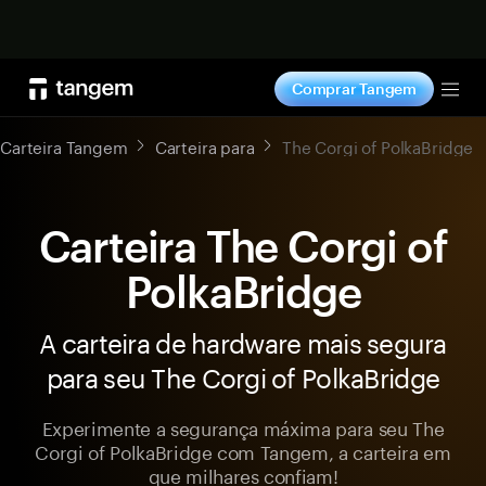
Comprar agora
Comprar Tangem
Tog
Carteira Tangem
Carteira para
The Corgi of PolkaBridge
Carteira The Corgi of
PolkaBridge
A carteira de hardware mais segura
para seu The Corgi of PolkaBridge
Experimente a segurança máxima para seu The
Corgi of PolkaBridge com Tangem, a carteira em
que milhares confiam!