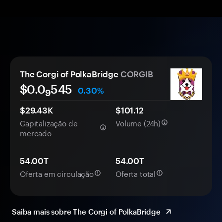
The Corgi of PolkaBridge
CORGIB
$0.0
545
0.30%
9
$29.43K
$101.12
Capitalização de
Volume (24h)
mercado
54.00T
54.00T
Oferta em circulação
Oferta total
Saiba mais sobre The Corgi of PolkaBridge