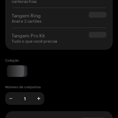
carteiras frias
Tangem Ring
$160.00
Anel e 2 cartões
Tangem Pro Kit
$180.00
Tudo o que você precisa
Coleção
Número de conjuntos