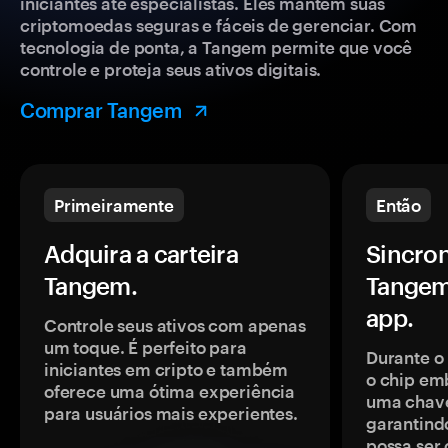
iniciantes até especialistas. Eles mantêm suas
criptomoedas seguras e fáceis de gerenciar. Com
tecnologia de ponta, a Tangem permite que você
controle e proteja seus ativos digitais.
Comprar Tangem
Primeiramente
Então
Adquira a carteira
Sincron
Tangem.
Tangem
app.
Controle seus ativos com apenas
um toque. É perfeito para
Durante o
iniciantes em cripto e também
o chip em
oferece uma ótima experiência
uma chave
para usuários mais experientes.
garantindo
possa ser