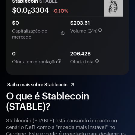
Stablecoin
STABLE
$0.0
3304
-0.10%
6
$0
$203.61
Capitalização de
Volume (24h)
mercado
0
206.42B
Oferta em circulação
Oferta total
Saiba mais sobre Stablecoin
O que é Stablecoin
(STABLE)?
Stablecoin (STABLE) está causando impacto no
cenário DeFi como a "moeda mais instável" no
Cardano. Este projeto é projetado para destacar as